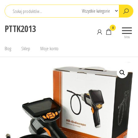
Przejdź
do
treści
PTTK2013
0
Menu
Blog
Sklep
Moje konto