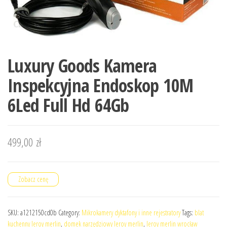
Luxury Goods Kamera
Inspekcyjna Endoskop 10M
6Led Full Hd 64Gb
499,00
zł
Zobacz cenę
SKU:
a1212150cd0b
Category:
Mikrokamery dyktafony i inne rejestratory
Tags:
blat
kuchenny leroy merlin
,
domek narzędziowy leroy merlin
,
leroy merlin wrocław