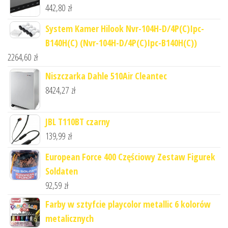
442,80
zł
System Kamer Hilook Nvr-104H-D/4P(C)Ipc-
B140H(C) (Nvr-104H-D/4P(C)Ipc-B140H(C))
2264,60
zł
Niszczarka Dahle 510Air Cleantec
8424,27
zł
JBL T110BT czarny
139,99
zł
European Force 400 Częściowy Zestaw Figurek
Soldaten
92,59
zł
Farby w sztyfcie playcolor metallic 6 kolorów
metalicznych