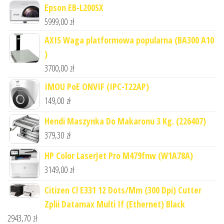
Epson EB-L200SX
5999,00
zł
AXIS Waga platformowa popularna (BA300 A10
)
3700,00
zł
IMOU PoE ONVIF (IPC-T22AP)
149,00
zł
Hendi Maszynka Do Makaronu 3 Kg. (226407)
379,30
zł
HP Color LaserJet Pro M479fnw (W1A78A)
3149,00
zł
Citizen Cl E331 12 Dots/Mm (300 Dpi) Cutter
Zplii Datamax Multi If (Ethernet) Black
2943,70
zł