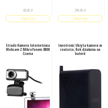
40,00
zł
299,00
zł
Zobacz cenę
Zobacz cenę
Strado Kamera Internetowa
Ineotronic Ukryta kamera w
Webcam Z Mikrofonem 8808
routerze, Rok działania na
Czarna
baterii