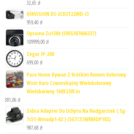
32,65
zł
HIKVISION DS-2CD2T22WD-I3
959,40
zł
Optoma Zu1300 (5055387666337)
109999,00
zł
Zegar IP-200
699,00
zł
Paco Home Dywan Z Krótkim Runem Kolorowy
Wzór Karo Czworokątny Wielokolorowy
Wielobarwny 160X230Cm
381,06
zł
Zebra Adapter Do Uchytu Na Nadgarstek ( Sg-
Tc51-Wmadp1-02 ) (SGTC51WMADP102)
987,68
zł