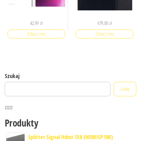
42,99
zł
679,00
zł
Zobacz cenę
Zobacz cenę
Szukaj
Szukaj
zzzzz
Produkty
Splitter Signal Hdmi 1X8 (HDMISP18K)