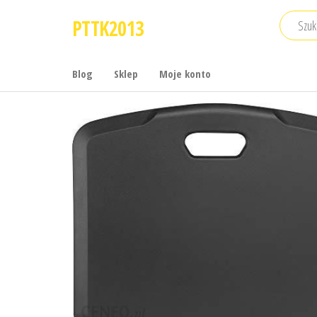
Przejdź
PTTK2013
do
treści
Blog
Sklep
Moje konto