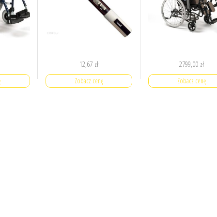
12,67
zł
2799,00
zł
ę
Zobacz cenę
Zobacz cenę