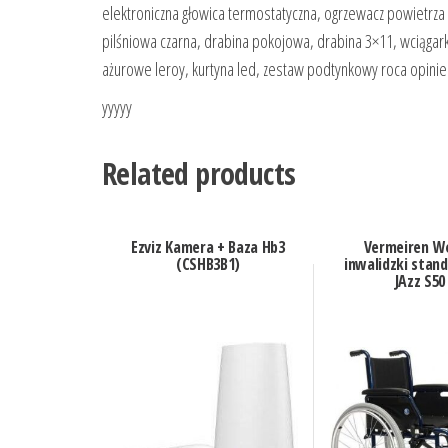
elektroniczna głowica termostatyczna, ogrzewacz powietrza 
pilśniowa czarna, drabina pokojowa, drabina 3×11, wciągarka
ażurowe leroy, kurtyna led, zestaw podtynkowy roca opinie
yyyyy
Related products
Ezviz Kamera + Baza Hb3
Vermeiren W
(CSHB3B1)
inwalidzki stan
JAzz S50