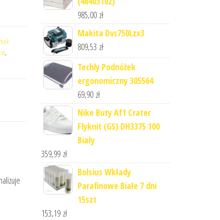
(46403102)
985,00
zł
Makita Dvc750Lzx3
mek
809,53
zł
in
,
Techly Podnóżek
ergonomiczny 305564
69,90
zł
Nike Buty Af1 Crater
Flyknit (GS) DH3375 100
Biały
359,99
zł
Bolsius Wkłady
alizuje
Parafinowe Białe 7 dni
15szt
153,19
zł