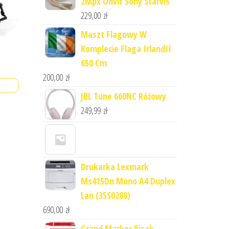
2Mpx Onvif Sony Starvis
229,00
zł
Maszt Flagowy W
Komplecie Flaga IrlandII
650 Cm
200,00
zł
JBL Tune 660NC Różowy
249,99
zł
Drukarka Lexmark
Ms415Dn Mono A4 Duplex
Lan (35S0280)
690,00
zł
Grand Marker Pisak