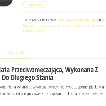
Zobacz cenę
SKU:
cc96ed64400b
Category:
Wózki inwalidzkie balkoniki i laski
Tags:
do
narzędziowy
,
dywany leroy merlin
,
leroy merlin gliwice rybnicka
,
leroymerl
moskitiera na okno
DESCRIPTION
Mata Przeciwzmęczająca, Wykonana Z
 Do Długiego Stania
gonomiczna konstrukcja wykonana z wytrzymałej i wodoodpornej pianki. Minim
st minimalne dzięki ściętym krawędziom i zapewnia maksymalne bezpieczeństwo.