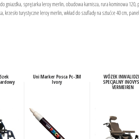
do gniazdka, sprężarka leroy merlin, obudowa karnisza, rura kominowa 120, p
, krzesło turystyczne leroy merlin, wkład do szuflady na sztućce 40 cm, pane
ózek
Uni Marker Posca Pc-3M
WÓZEK INWALIDZ
dardowy
Ivory
SPECJALNY INOVYS
VERMEIREN