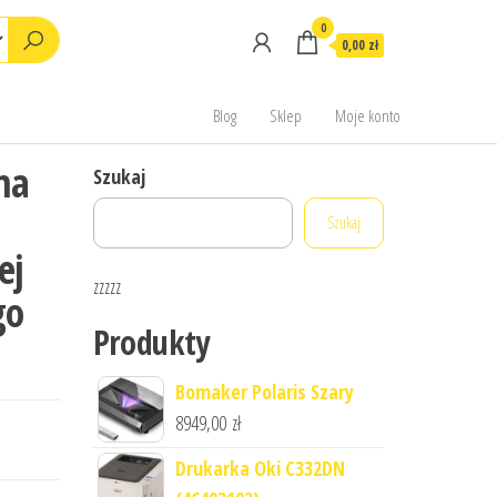
0
0,00 zł
Blog
Sklep
Moje konto
na
Szukaj
Szukaj
ej
zzzzz
go
Produkty
Bomaker Polaris Szary
8949,00
zł
Drukarka Oki C332DN