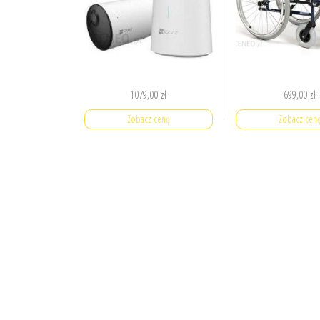
1079,00
zł
699,00
zł
Zobacz cenę
Zobacz cen