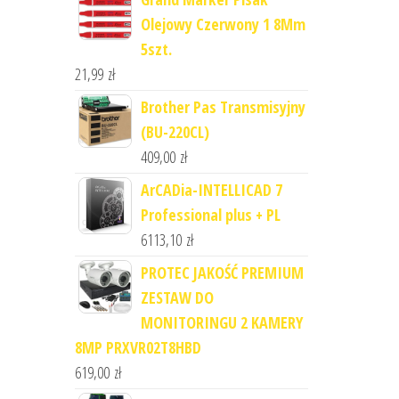
Olejowy Czerwony 1 8Mm
5szt.
21,99
zł
Brother Pas Transmisyjny
(BU-220CL)
409,00
zł
ArCADia-INTELLICAD 7
Professional plus + PL
6113,10
zł
PROTEC JAKOŚĆ PREMIUM
ZESTAW DO
MONITORINGU 2 KAMERY
8MP PRXVR02T8HBD
619,00
zł