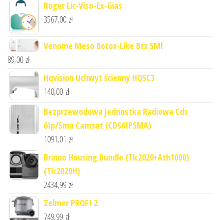
Roger Lic-Viso-Ex-Gias
3567,00
zł
Venome Meso Botox-Like Btx 5Ml
89,00
zł
Hqvision Uchwyt ścienny HQSC3
140,00
zł
Bezprzewodowa Jednostka Radiowa Cds
6Ip/Sma Camsat (CDS6IPSMA)
1091,01
zł
Brinno Housing Bundle (Tlc2020+Ath1000)
(Tlc2020H)
2434,99
zł
Zelmer PROFI 2
749,99
zł