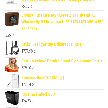
75,00
zł
Viplast Puszka Natynkowa Z Zaciskami 12
Wlotów Vp 51 Brązowa Ip55 118X118X46Mm 051
52 (5152)
15,89
zł
Ezviz Inteligentny Odkurzacz (RH1)
1777,98
zł
Perukowelove Peruka Blond Cieniowana Peruki
229,00
zł
Princess Rich 1X1,0Ml (2)
177,04
zł
Kosz na śmieci NEO
124,33
zł