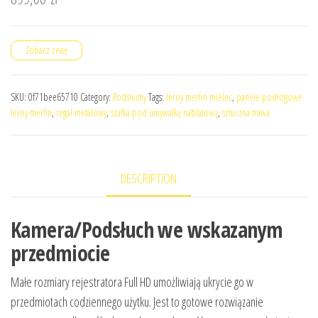
Zobacz cenę
SKU:
0f71bee65710
Category:
Podsłuchy
Tags:
leroy merlin mielec
,
panele podłogowe
leroy merlin
,
regał metalowy
,
szafka pod umywalkę nablatową
,
sztuczna trawa
DESCRIPTION
Kamera/Podsłuch we wskazanym
przedmiocie
Małe rozmiary rejestratora Full HD umożliwiają ukrycie go w
przedmiotach codziennego użytku. Jest to gotowe rozwiązanie