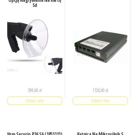
Opcją Nagrywania Na Kartę
Sd
399,00
zł
1720,00
zł
Zobacz cenę
Zobacz cenę
Hsm Securio P36 S6 (1851111)
Kątnica Na Mikrosilnik S