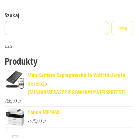
Szukaj
Szukaj
zzzzz
Produkty
Mini Kamera Szpiegowska Ip Wifi Hd Ukryta
Detekcja
(MINIKAMERASZPIEGOWSKAIPWIFISPREEST)
266,99
zł
Canon MF446X
2579,00
zł