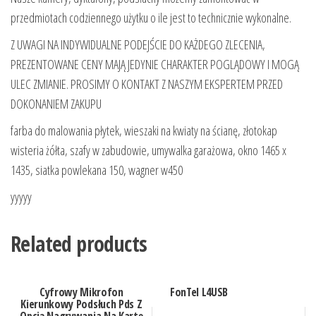
przedmiotach codziennego użytku o ile jest to technicznie wykonalne.
Z UWAGI NA INDYWIDUALNE PODEJŚCIE DO KAŻDEGO ZLECENIA,
PREZENTOWANE CENY MAJĄ JEDYNIE CHARAKTER POGLĄDOWY I MOGĄ
ULEC ZMIANIE. PROSIMY O KONTAKT Z NASZYM EKSPERTEM PRZED
DOKONANIEM ZAKUPU
farba do malowania płytek, wieszaki na kwiaty na ścianę, złotokap
wisteria żółta, szafy w zabudowie, umywalka garażowa, okno 1465 x
1435, siatka powlekana 150, wagner w450
yyyyy
Related products
Cyfrowy Mikrofon
FonTel L4USB
Kierunkowy Podsłuch Pds Z