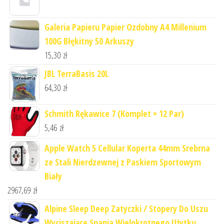
Galeria Papieru Papier Ozdobny A4 Millenium
100G Błękitny 50 Arkuszy
15,30
zł
JBL TerraBasis 20L
64,30
zł
Schmith Rękawice 7 (Komplet = 12 Par)
5,46
zł
Apple Watch 5 Cellular Koperta 44mm Srebrna
ze Stali Nierdzewnej z Paskiem Sportowym
Biały
2967,69
zł
Alpine Sleep Deep Zatyczki / Stopery Do Uszu
Wyciszające Spania Wielokrotnego Użytku