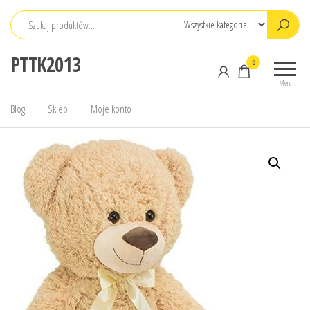
Przejdź
do
treści
PTTK2013
0
Menu
Blog
Sklep
Moje konto