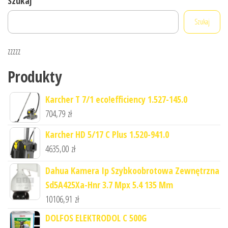
Szukaj
Szukaj
zzzzz
Produkty
Karcher T 7/1 eco!efficiency 1.527-145.0
704,79
zł
Karcher HD 5/17 C Plus 1.520-941.0
4635,00
zł
Dahua Kamera Ip Szybkoobrotowa Zewnętrzna
Sd5A425Xa-Hnr 3.7 Mpx 5.4 135 Mm
10106,91
zł
DOLFOS ELEKTRODOL C 500G