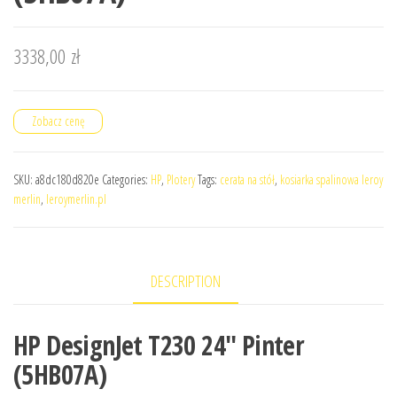
3338,00
zł
Zobacz cenę
SKU:
a8dc180d820e
Categories:
HP
,
Plotery
Tags:
cerata na stół
,
kosiarka spalinowa leroy
merlin
,
leroymerlin.pl
DESCRIPTION
HP DesignJet T230 24″ Pinter
(5HB07A)