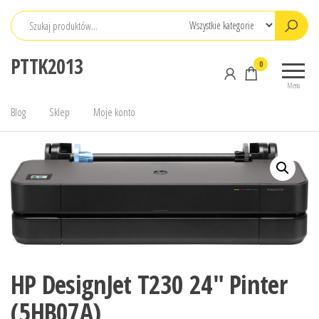
Przejdź
do
treści
PTTK2013
0
Menu
Blog
Sklep
Moje konto
HP DesignJet T230 24″ Pinter
(5HB07A)