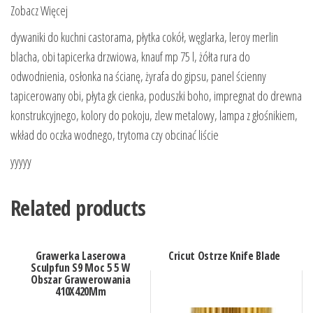
Zobacz Więcej
dywaniki do kuchni castorama, płytka cokół, węglarka, leroy merlin
blacha, obi tapicerka drzwiowa, knauf mp 75 l, żółta rura do
odwodnienia, osłonka na ścianę, żyrafa do gipsu, panel ścienny
tapicerowany obi, płyta gk cienka, poduszki boho, impregnat do drewna
konstrukcyjnego, kolory do pokoju, zlew metalowy, lampa z głośnikiem,
wkład do oczka wodnego, trytoma czy obcinać liście
yyyyy
Related products
Grawerka Laserowa
Cricut Ostrze Knife Blade
Sculpfun S9 Moc 5 5 W
Obszar Grawerowania
410X420Mm