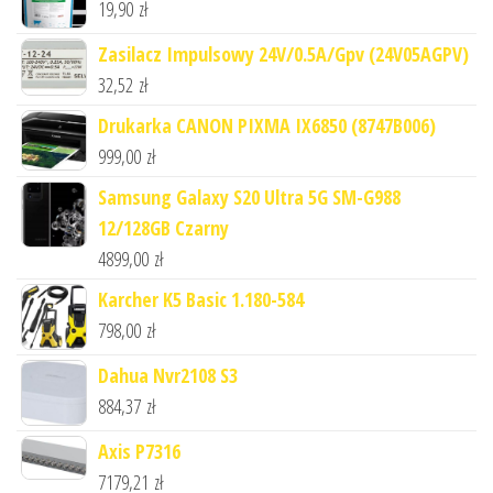
19,90
zł
Zasilacz Impulsowy 24V/0.5A/Gpv (24V05AGPV)
32,52
zł
Drukarka CANON PIXMA IX6850 (8747B006)
999,00
zł
Samsung Galaxy S20 Ultra 5G SM-G988
12/128GB Czarny
4899,00
zł
Karcher K5 Basic 1.180-584
798,00
zł
Dahua Nvr2108 S3
884,37
zł
Axis P7316
7179,21
zł