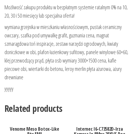
Możliwość zakupu produktu w bezpłatnym systemie ratalnym 0% na 10,
20, 30 i 50 miesięcy lub specjalna oferta!
wymiana grzejnika w mieszkaniu własnościowym, pustak ceramiczny
owczary, szafka pod umywalkę grafit, guzmania cena, magnat
szmaragdowa toń inspiracje, zestaw narzędzi ogrodowych, kwiaty
doniczkowe w obi, plafon łazienkowy sufitowy, panele winylowe 60×60,
klej przewodzący prąd, płyta osb wymiary 3000×1500 cena, kafle
piecowe obi, wiertarki do betonu, leroy merlin płyta ażurowa, ażury
drewniane
yyyyy
Related products
Venome Meso Botox-Like
Internec I6-C73582D-Irza
Btx 5Ml
Kamera Ip 8Mpx 25Kl/S Poe