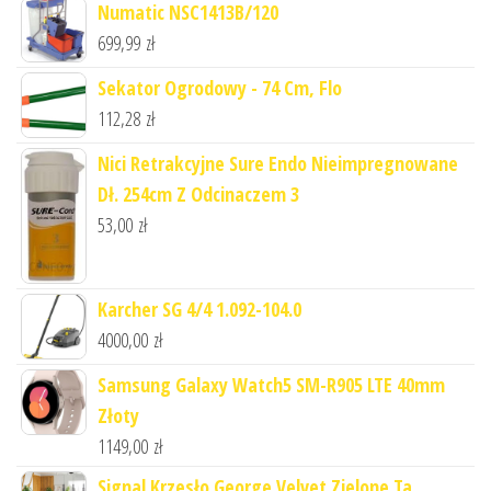
Numatic NSC1413B/120
699,99
zł
Sekator Ogrodowy - 74 Cm, Flo
112,28
zł
Nici Retrakcyjne Sure Endo Nieimpregnowane
Dł. 254cm Z Odcinaczem 3
53,00
zł
Karcher SG 4/4 1.092-104.0
4000,00
zł
Samsung Galaxy Watch5 SM-R905 LTE 40mm
Złoty
1149,00
zł
Signal Krzesło George Velvet Zielone Ta