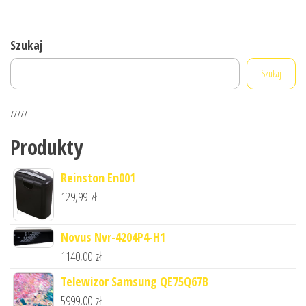
Szukaj
Szukaj
zzzzz
Produkty
Reinston En001
129,99
zł
Novus Nvr-4204P4-H1
1140,00
zł
Telewizor Samsung QE75Q67B
5999,00
zł