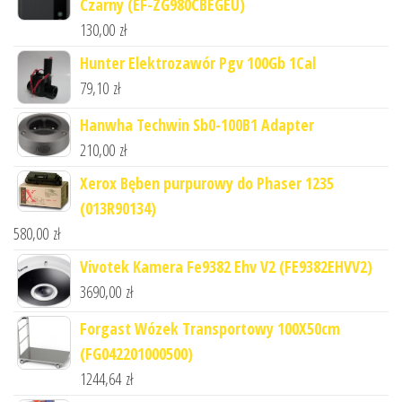
Czarny (EF-ZG980CBEGEU)
130,00
zł
Hunter Elektrozawór Pgv 100Gb 1Cal
79,10
zł
Hanwha Techwin Sb0-100B1 Adapter
210,00
zł
Xerox Bęben purpurowy do Phaser 1235
(013R90134)
580,00
zł
Vivotek Kamera Fe9382 Ehv V2 (FE9382EHVV2)
3690,00
zł
Forgast Wózek Transportowy 100X50cm
(FG042201000500)
1244,64
zł