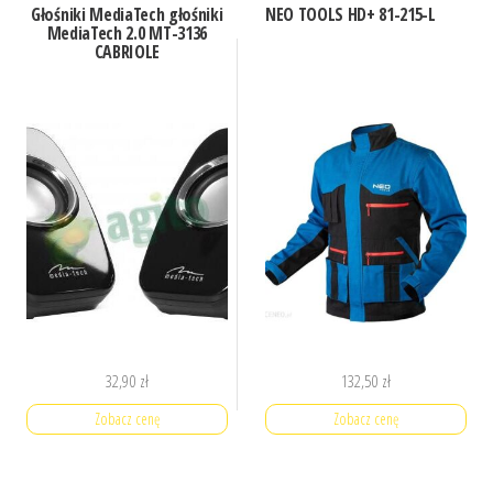
Głośniki MediaTech głośniki
NEO TOOLS HD+ 81-215-L
MediaTech 2.0 MT-3136
CABRIOLE
32,90
zł
132,50
zł
Zobacz cenę
Zobacz cenę