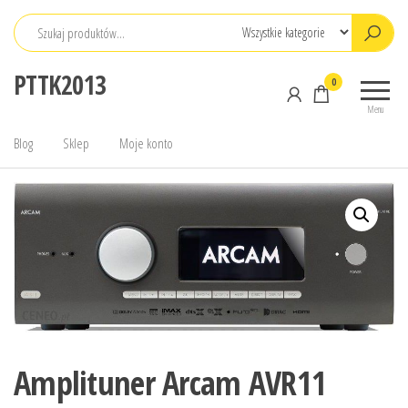
Przejdź
do
treści
PTTK2013
0
Menu
Blog
Sklep
Moje konto
Amplituner Arcam AVR11