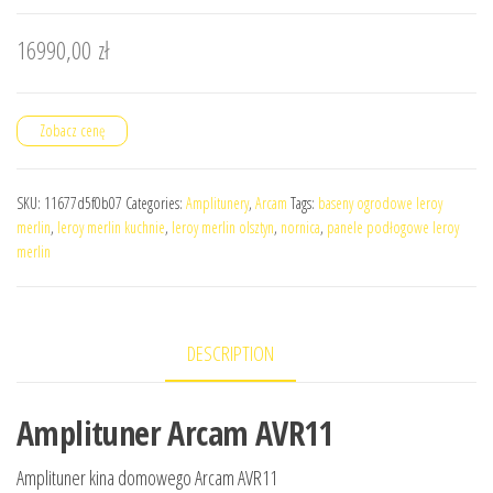
16990,00
zł
Zobacz cenę
SKU:
11677d5f0b07
Categories:
Amplitunery
,
Arcam
Tags:
baseny ogrodowe leroy
merlin
,
leroy merlin kuchnie
,
leroy merlin olsztyn
,
nornica
,
panele podłogowe leroy
merlin
DESCRIPTION
Amplituner Arcam AVR11
Amplituner kina domowego Arcam AVR11