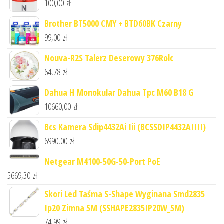
100,00
zł
Brother BT5000 CMY + BTD60BK Czarny
99,00
zł
Nouva-R2S Talerz Deserowy 376Rolc
64,78
zł
Dahua H Monokular Dahua Tpc M60 B18 G
10660,00
zł
Bcs Kamera Sdip4432Ai Iii (BCSSDIP4432AIIII)
6990,00
zł
Netgear M4100-50G-50-Port PoE
5669,30
zł
Skori Led Taśma S-Shape Wyginana Smd2835
Ip20 Zimna 5M (SSHAPE2835IP20W_5M)
74,99
zł