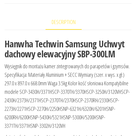
DESCRIPTION
Hanwha Techwin Samsung Uchwyt
dachowy elewacyjny SBP-300LM
Wysięgnik do montażu kamer zintegrowanych do parapetów i gzymsów.
Specyfikacja: Materiały Aluminium + SECC Wymiary (szer. x wys. x gł.)
297.0 x 897.0 x 668.0mm Waga 3.5kg Kolor kość słoniowa Kompatybilne
modele SCP-3430H/3371HSCP-3370TH/3370HSCP-3250H/3120VHSCP-
2430H/2373H/2371HSCP-2370TH/2370HSCP-2370RH/2330HSCP-
2273H/2271HSCP-2270H/2250HSNP-6321H/6320H/6201HSNP-
6200RH/6200HSNP-5430H/5321HSNP-5300H/5200HSNP-
3371TH/3371HSNP-3302H/3120VH