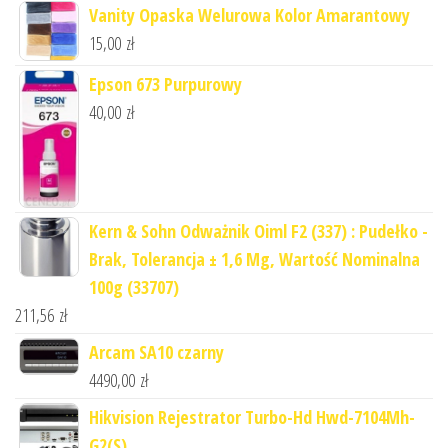
Vanity Opaska Welurowa Kolor Amarantowy
15,00
zł
Epson 673 Purpurowy
40,00
zł
Kern & Sohn Odważnik Oiml F2 (337) : Pudełko -
Brak, Tolerancja ± 1,6 Mg, Wartość Nominalna
100g (33707)
211,56
zł
Arcam SA10 czarny
4490,00
zł
Hikvision Rejestrator Turbo-Hd Hwd-7104Mh-
G2(S)