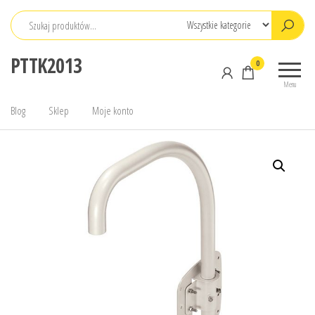
Przejdź
do
treści
PTTK2013
0
Menu
Blog
Sklep
Moje konto