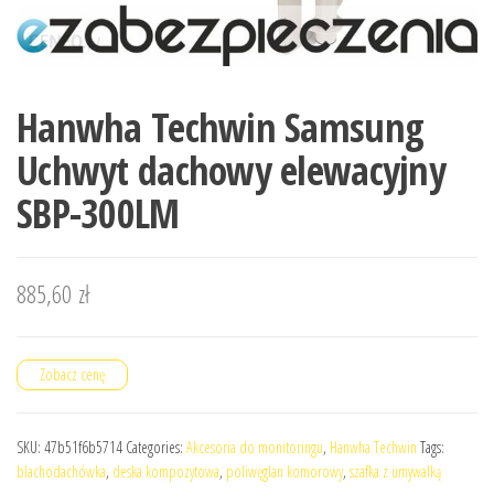
Hanwha Techwin Samsung
Uchwyt dachowy elewacyjny
SBP-300LM
885,60
zł
Zobacz cenę
SKU:
47b51f6b5714
Categories:
Akcesoria do monitoringu
,
Hanwha Techwin
Tags:
blachodachówka
,
deska kompozytowa
,
poliwęglan komorowy
,
szafka z umywalką