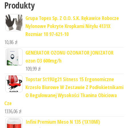
Produkty
Grupa Topex Sp. Z O.O. S.K. Rękawice Robocze
Nylonowe Pokryte Kropkami Nitylu 4131X
Rozmiar 10 97-621-10
10,86
zł
GENERATOR OZONU OZONATOR JONIZATOR
ozon O3 600mg/h
109,99
zł
Topstar St19Ug21 Sitness 15 Ergonomiczne
Krzesło Biurowe W Zestawie Z Podłokietnikami
O Regulowanej Wysokości Tkanina Obiciowa
Cze
1336,06
zł
Infini Premium Meso N 135 (1X10Ml)