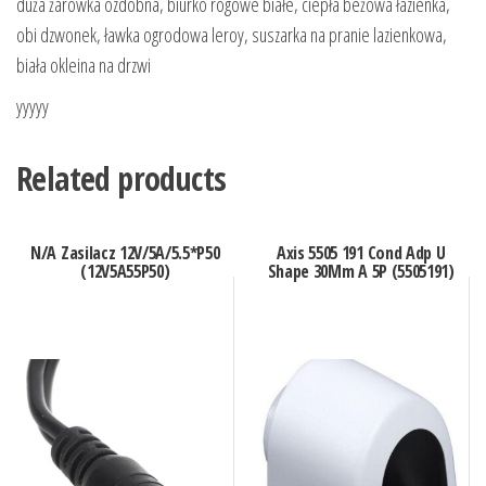
duża żarówka ozdobna, biurko rogowe białe, ciepła beżowa łazienka,
obi dzwonek, ławka ogrodowa leroy, suszarka na pranie lazienkowa,
biała okleina na drzwi
yyyyy
Related products
N/A Zasilacz 12V/5A/5.5*P50
Axis 5505 191 Cond Adp U
(12V5A55P50)
Shape 30Mm A 5P (5505191)