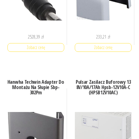
2528,39
zł
233,21
zł
Zobacz cenę
Zobacz cenę
Hanwha Techwin Adapter Do
Pulsar Zasilacz Buforowy 13
Montażu Na Słupie Sbp-
8V/10A/17Ah Hpsb-12V10A-C
302Pm
(HPSB12V10AC)