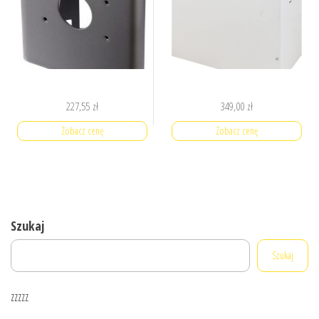
227,55
zł
349,00
zł
Zobacz cenę
Zobacz cenę
Szukaj
Szukaj
zzzzz