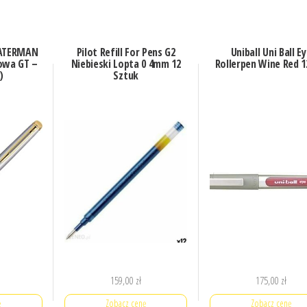
WATERMAN
Pilot Refill For Pens G2
Uniball Uni Ball E
owa GT –
Niebieski Lopta 0 4mm 12
Rollerpen Wine Red 1
)
Sztuk
159,00
zł
175,00
zł
ę
Zobacz cenę
Zobacz cenę