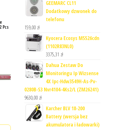
GEEMARC CL11
Dodatkowy dzwonek do
telefonu
ye
2 Pcs
159,00
zł
Kyocera Ecosys M5526cdn
(1102R83NL0)
3375,31
zł
Dahua Zestaw Do
Monitoringu Ip Wizsense
4X Ipc-Hdw3549H-As-Pv-
0280B-S3 Nvr4104-4Ks2/L (ZM26241)
9630,00
zł
Karcher BLV 18-200
Battery (wersja bez
akumulatora i ładowarki)