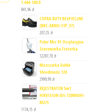
1.444-100.0
841,96
zł
COFRA BUTY BEzPIECzNE
(BRC-ARNO-S1P_37)
207,25
zł
Polor Mcr 01 Oscylacyjna
Szorowarka Froterka
12287,70
zł
Niszczarka Dahle
Shredmatic 120
2999,99
zł
REJESTRATOR 5w1
HIKVISION iDS-7208HUHI-
M2/S
1174,15
zł