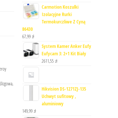
Carmotion Koszulki
Izolacyjne Rurki
Termokurczliwe Z Cyną
86430
67,99
zł
System Kamer Anker Eufy
Eufycam 3: 2+1 Kit Biały
2611,55
zł
leroy
,
ślizgowa,
Hikvision DS-1271ZJ-135
Uchwyt sufitowy ,
aluminiowy
149,99
zł