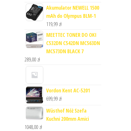
Akumulator NEWELL 1500
mAh do Olympus BLM-1
119,99
zł
MEETTEC TONER DO OKI
C532DN C542DN MC563DN
MC573DN BLACK 7
289,00
zł
Vordon Kent AC-5201
699,99
zł
Wüsthof Nóż Szefa
Kuchni 200mm Amici
1048,00
zł