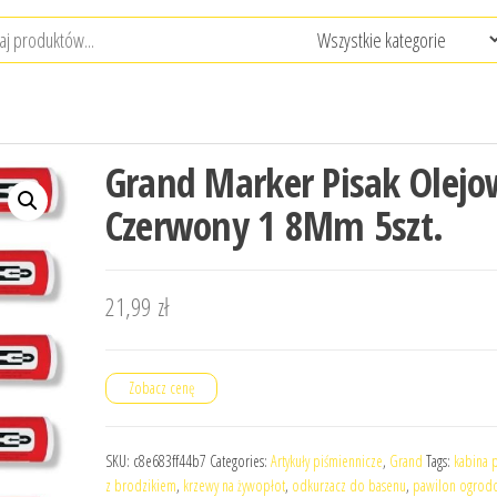
Grand Marker Pisak Olej
Czerwony 1 8Mm 5szt.
21,99
zł
Zobacz cenę
SKU:
c8e683ff44b7
Categories:
Artykuły piśmiennicze
,
Grand
Tags:
kabina 
z brodzikiem
,
krzewy na żywopłot
,
odkurzacz do basenu
,
pawilon ogrodo