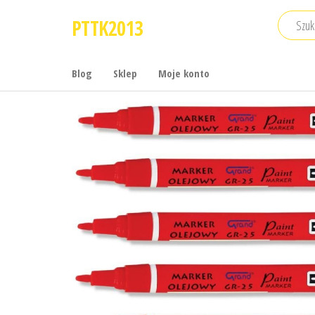
Przejdź
PTTK2013
do
treści
Blog
Sklep
Moje konto