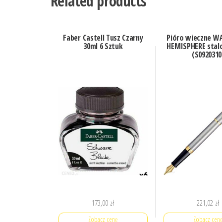
Related products
Faber Castell Tusz Czarny
Pióro wieczne 
30ml 6 Sztuk
HEMISPHERE stal
(S0920310
173,00
zł
221,02
zł
Zobacz cenę
Zobacz cen