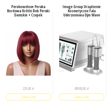
Perukowelove Peruka
Image Group Urządzenie
Bordowa Krótki Bob Peruki
Kosmetyczne Fala
Damskie + Czepek
Uderzeniowa Djm Wave
229,00
zł
49900,00
zł
Zobacz cenę
Zobacz cenę