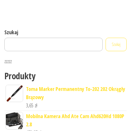
Szukaj
Szukaj
zzzzz
Produkty
Toma Marker Permanentny To-202 202 Okrągły
Brązowy
3,65
zł
Mobilna Kamera Ahd Ate Cam Ahd620Hd 1080P
2.8