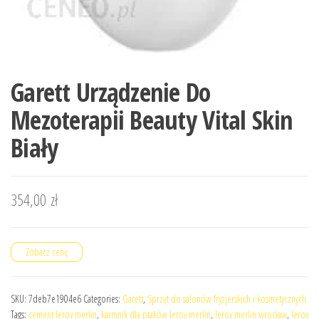
Garett Urządzenie Do
Mezoterapii Beauty Vital Skin
Biały
354,00
zł
Zobacz cenę
SKU:
7deb7e1904e6
Categories:
Garett
,
Sprzęt do salonów fryzjerskich i kosmetycznych
Tags:
cement leroy merlin
,
karmnik dla ptaków leroy merlin
,
leroy merlin wrocław
,
leroy