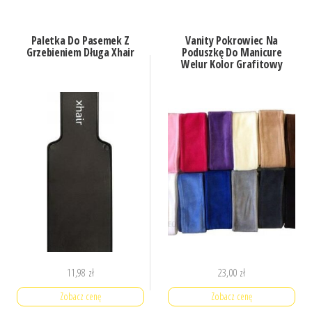
Paletka Do Pasemek Z
Vanity Pokrowiec Na
Grzebieniem Długa Xhair
Poduszkę Do Manicure
Welur Kolor Grafitowy
11,98
zł
23,00
zł
Zobacz cenę
Zobacz cenę