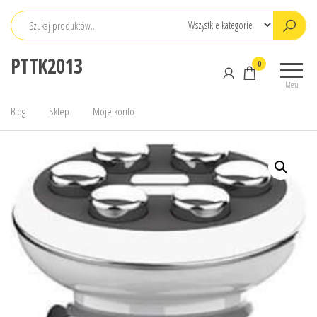
Przejdź
do
treści
PTTK2013
0
Menu
Blog
Sklep
Moje konto