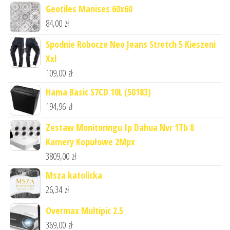
Geotiles Manises 60x60
84,00
zł
Spodnie Robocze Neo Jeans Stretch 5 Kieszeni
Xxl
109,00
zł
Hama Basic S7CD 10L (50183)
194,96
zł
Zestaw Monitoringu Ip Dahua Nvr 1Tb 8
Kamery Kopułowe 2Mpx
3809,00
zł
Msza katolicka
26,34
zł
Overmax Multipic 2.5
369,00
zł