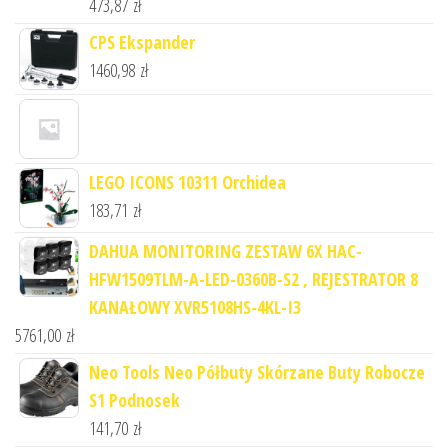
473,87
zł
CPS Ekspander
1460,98
zł
LEGO ICONS 10311 Orchidea
183,71
zł
DAHUA MONITORING ZESTAW 6X HAC-
HFW1509TLM-A-LED-0360B-S2 , REJESTRATOR 8
KANAŁOWY XVR5108HS-4KL-I3
5761,00
zł
Neo Tools Neo Półbuty Skórzane Buty Robocze
S1 Podnosek
141,70
zł