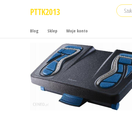
Przejdź
PTTK2013
do
treści
Blog
Sklep
Moje konto