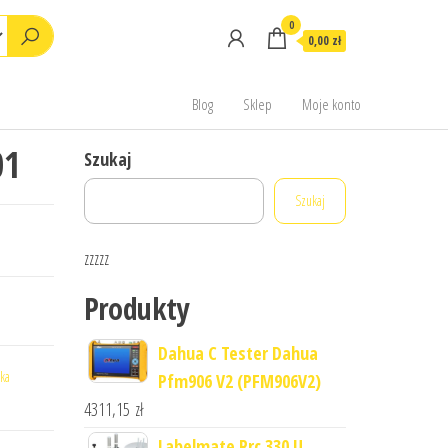
0
0,00 zł
Blog
Sklep
Moje konto
01
Szukaj
Szukaj
zzzzz
Produkty
Dahua C Tester Dahua
ka
Pfm906 V2 (PFM906V2)
4311,15
zł
Labelmate Rrc 330 U