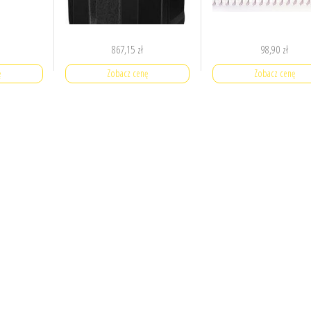
867,15
zł
98,90
zł
ę
Zobacz cenę
Zobacz cenę