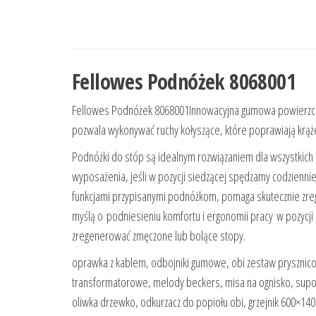
Fellowes Podnóżek 8068001
Fellowes Podnóżek 8068001Innowacyjna gumowa powierzchni
pozwala wykonywać ruchy kołyszące, które poprawiają krążen
Podnóżki do stóp są idealnym rozwiązaniem dla wszystkic
wyposażenia, jeśli w pozycji siedzącej spędzamy codzienn
funkcjami przypisanymi podnóżkom, pomaga skutecznie zre
myślą o podniesieniu komfortu i ergonomii pracy w pozycji
zregenerować zmęczone lub bolące stopy.
oprawka z kablem, odbojniki gumowe, obi zestaw prysznicow
transformatorowe, melody beckers, misa na ognisko, supo
oliwka drzewko, odkurzacz do popiołu obi, grzejnik 600×1400