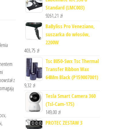
Standard (LMC003)
9261,21
zł
BaByliss Pro Veneziano,
suszarka do włosów,
2200W
lenia
403,75
zł
Tsc 8050-Swx Tsc Thermal
ementem
Transfer Ribbon Wax
mi
64Mm Black (P159007001)
powstał z
9,32
zł
 pomagają
Tesla Smart Camera 360
(Tsl-Cam-17S)
149,00
zł
pcv,
PROTEC ZESTAW 3
i,