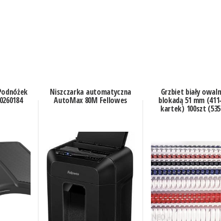
Podnóżek
Niszczarka automatyczna
Grzbiet biały owaln
0260184
AutoMax 80M Fellowes
blokadą 51 mm (411
kartek) 100szt (535