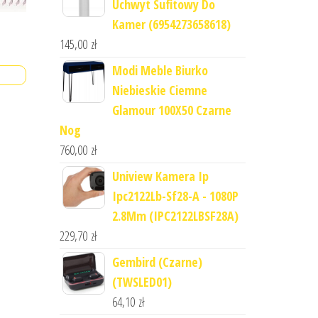
Uchwyt Sufitowy Do
Kamer (6954273658618)
145,00
zł
Modi Meble Biurko
Niebieskie Ciemne
Glamour 100X50 Czarne
Nog
760,00
zł
Uniview Kamera Ip
Ipc2122Lb-Sf28-A - 1080P
2.8Mm (IPC2122LBSF28A)
229,70
zł
Gembird (Czarne)
(TWSLED01)
64,10
zł