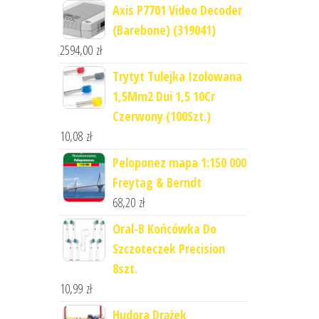
Axis P7701 Video Decoder
(Barebone) (319041)
2594,00
zł
Trytyt Tulejka Izolowana
1,5Mm2 Dui 1,5 10Cr
Czerwony (100Szt.)
10,08
zł
Peloponez mapa 1:150 000
Freytag & Berndt
68,20
zł
Oral-B Końcówka Do
Szczoteczek Precision
8szt.
10,99
zł
Hudora Drążek