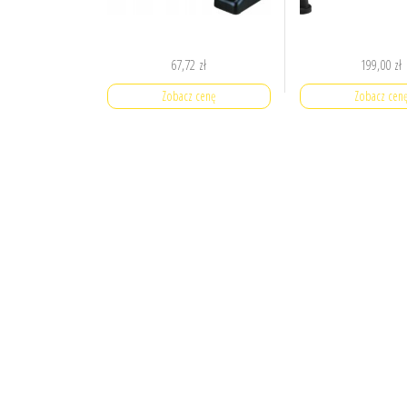
67,72
zł
199,00
zł
Zobacz cenę
Zobacz cen