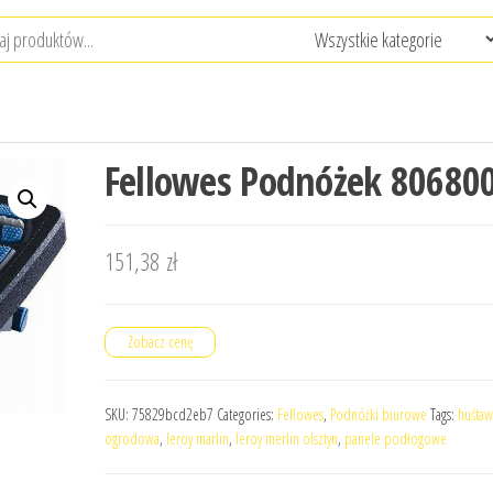
Fellowes Podnóżek 80680
151,38
zł
Zobacz cenę
SKU:
75829bcd2eb7
Categories:
Fellowes
,
Podnóżki biurowe
Tags:
huśtaw
ogrodowa
,
leroy marlin
,
leroy merlin olsztyn
,
panele podłogowe