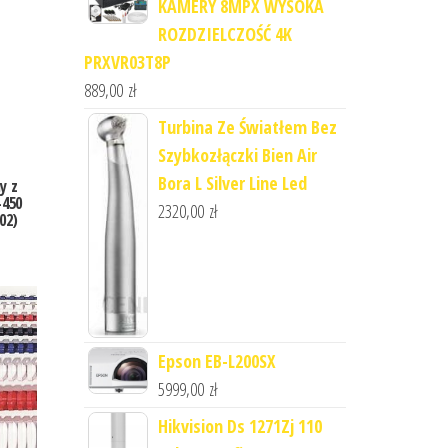
KAMERY 8MPX WYSOKA
ROZDZIELCZOŚĆ 4K
PRXVR03T8P
889,00
zł
Turbina Ze Światłem Bez
Szybkozłączki Bien Air
Bora L Silver Line Led
y z
-450
2320,00
zł
02)
Epson EB-L200SX
5999,00
zł
Hikvision Ds 1271Zj 110