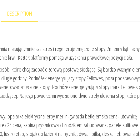
DESCRIPTION
a masując zmniejsza stres i regeneruje zmęczone stopy. Zmienny kąt nachy
ie krwi. Kształt platformy pomaga w uzyskaniu prawidłowej pozycji ciała.
h osób, które chcą zadbać o zdrową postawę siedzącą. Są bardzo ważnym el
ie długie godziny. Podnóżek energetyzujący stopy Fellowes, poza podstawowy
generować zmęczone stopy. Podnóżek energetyzujący stopy marki Fellowes 
 siedzącej. Na jego powierzchni wydzielono dwie strefy ułożenia stóp, które
y, opalarka elektryczna leroy merlin, gwiazda betlejemska cena, lutownicę
rex 24 cena, kabina prysznicowa z brodzikiem zabudowana, panele sufitowe 
, lustro etap, stojak do łazienki na ręczniki, dywan pilka, deska heblowana ob