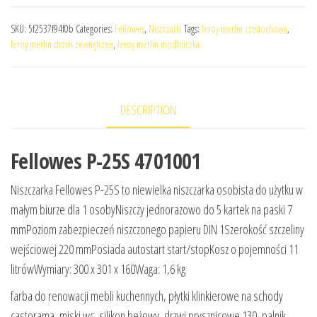
SKU:
5f2537f94f0b
Categories:
Fellowes
,
Niszczarki
Tags:
leroy merlin częstochowa
,
leroy merlin drzwi zewnętrzne
,
leroy merlin modlniczka
DESCRIPTION
Fellowes P-25S 4701001
Niszczarka Fellowes P-25S to niewielka niszczarka osobista do użytku w
małym biurze dla 1 osobyNiszczy jednorazowo do 5 kartek na paski 7
mmPoziom zabezpieczeń niszczonego papieru DIN 1Szerokość szczeliny
wejściowej 220 mmPosiada autostart start/stopKosz o pojemności 11
litrówWymiary: 300 x 301 x 160Waga: 1,6 kg
farba do renowacji mebli kuchennych, płytki klinkierowe na schody
castorama, miski wc, silikon beżowy, drzwi prysznicowe 130, palnik