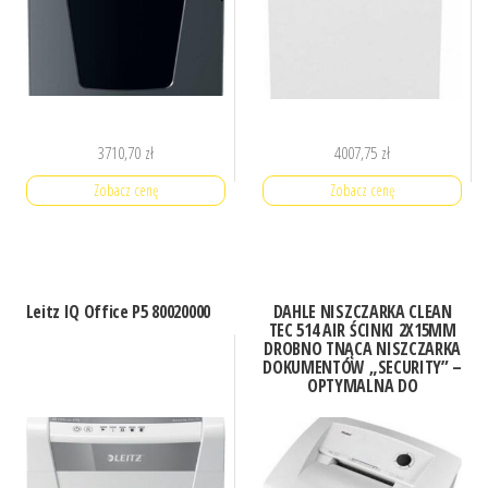
3710,70
zł
4007,75
zł
Zobacz cenę
Zobacz cenę
Leitz IQ Office P5 80020000
DAHLE NISZCZARKA CLEAN
TEC 514 AIR ŚCINKI 2X15MM
DROBNO TNĄCA NISZCZARKA
DOKUMENTÓW „SECURITY” –
OPTYMALNA DO
SZCZEGÓLNIE WRAŻLIWYCH
DANYCH