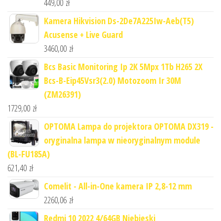
449,00
zł
Kamera Hikvision Ds-2De7A225Iw-Aeb(T5)
Acusense + Live Guard
3460,00
zł
Bcs Basic Monitoring Ip 2K 5Mpx 1Tb H265 2X
Bcs-B-Eip45Vsr3(2.0) Motozoom Ir 30M
(ZM26391)
1729,00
zł
OPTOMA Lampa do projektora OPTOMA DX319 -
oryginalna lampa w nieoryginalnym module
(BL-FU185A)
621,40
zł
Comelit - All-in-One kamera IP 2,8-12 mm
2260,06
zł
Redmi 10 2022 4/64GB Niebieski