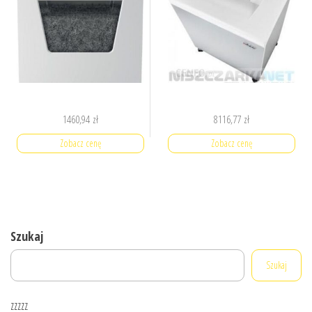
1460,94
zł
8116,77
zł
Zobacz cenę
Zobacz cenę
Szukaj
Szukaj
zzzzz