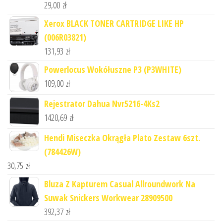
29,00
zł
Xerox BLACK TONER CARTRIDGE LIKE HP
(006R03821)
131,93
zł
Powerlocus Wokółuszne P3 (P3WHITE)
109,00
zł
Rejestrator Dahua Nvr5216-4Ks2
1420,69
zł
Hendi Miseczka Okrągła Plato Zestaw 6szt.
(784426W)
30,75
zł
Bluza Z Kapturem Casual Allroundwork Na
Suwak Snickers Workwear 28909500
392,37
zł