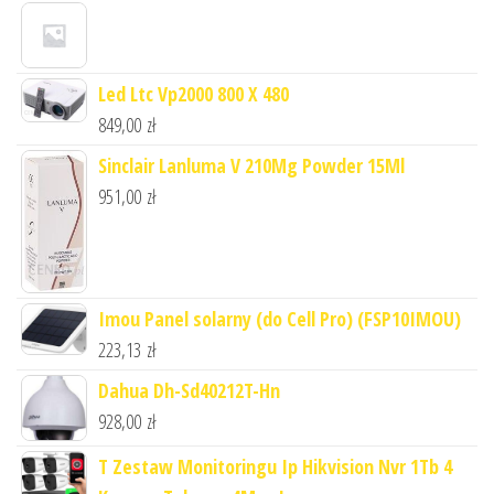
Led Ltc Vp2000 800 X 480
849,00
zł
Sinclair Lanluma V 210Mg Powder 15Ml
951,00
zł
Imou Panel solarny (do Cell Pro) (FSP10IMOU)
223,13
zł
Dahua Dh-Sd40212T-Hn
928,00
zł
T Zestaw Monitoringu Ip Hikvision Nvr 1Tb 4