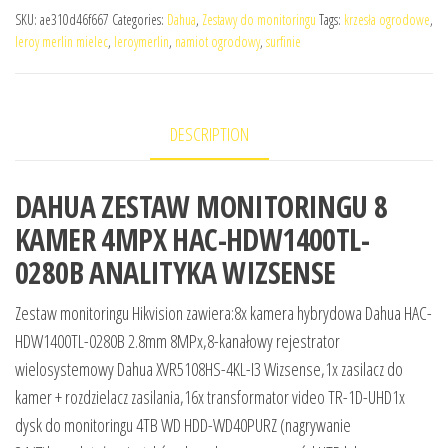
SKU:
ae310d46f667
Categories:
Dahua
,
Zestawy do monitoringu
Tags:
krzesła ogrodowe
,
leroy merlin mielec
,
leroymerlin
,
namiot ogrodowy
,
surfinie
DESCRIPTION
DAHUA ZESTAW MONITORINGU 8
KAMER 4MPX HAC-HDW1400TL-
0280B ANALITYKA WIZSENSE
Zestaw monitoringu Hikvision zawiera:8x kamera hybrydowa Dahua HAC-
HDW1400TL-0280B 2.8mm 8MPx,8-kanałowy rejestrator
wielosystemowy Dahua XVR5108HS-4KL-I3 Wizsense,1x zasilacz do
kamer + rozdzielacz zasilania,16x transformator video TR-1D-UHD1x
dysk do monitoringu 4TB WD HDD-WD40PURZ (nagrywanie