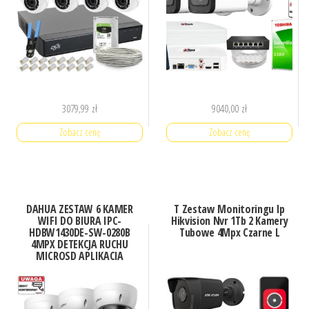
3079,99
zł
9040,00
zł
Zobacz cenę
Zobacz cenę
DAHUA ZESTAW 6 KAMER
T Zestaw Monitoringu Ip
WIFI DO BIURA IPC-
Hikvision Nvr 1Tb 2 Kamery
HDBW1430DE-SW-0280B
Tubowe 4Mpx Czarne L
4MPX DETEKCJA RUCHU
MICROSD APLIKACJA