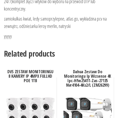
24/7)komplet złącz i wtyków do wyboru na przewód UTP lub
koncentryczny.
zamiokulkas kwiat, ledy samoprzylepne, atlas go, wykładzina pcv na
zewnątrz, odśnieżarka leroy merlin, natryski
yyyyy
Related products
DVS ZESTAW MONITORINGU
Dahua Zestaw Do
8 KAMERY IP 4MPX FULLHD
Monitoringu Ip Wizsense 4X
POE 1TB
Ipc-Hfw2541T-Zas-27135
Nvr4104-4Ks2/L (ZM26299)