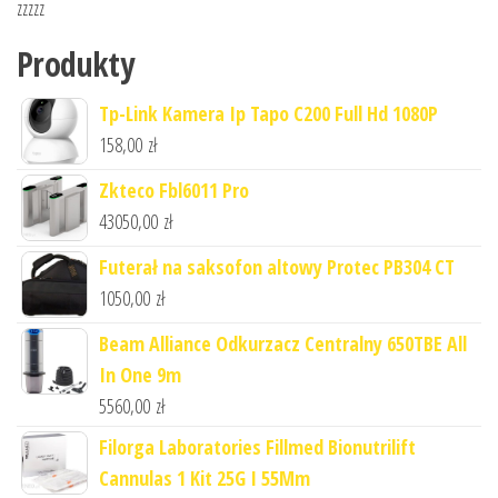
zzzzz
Produkty
Tp-Link Kamera Ip Tapo C200 Full Hd 1080P
158,00
zł
Zkteco Fbl6011 Pro
43050,00
zł
Futerał na saksofon altowy Protec PB304 CT
1050,00
zł
Beam Alliance Odkurzacz Centralny 650TBE All
In One 9m
5560,00
zł
Filorga Laboratories Fillmed Bionutrilift
Cannulas 1 Kit 25G I 55Mm