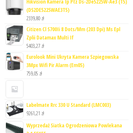
Hikvision Kamera Ip Ptz Ds-2De5225W-Ae3 (T5)
(DS2DE5225WAE3T5)
2339,80
zł
Citizen Cl S700Ii 8 Dots/Mm (203 Dpi) Ms Epl
Zplii Datamax Multi If
5403,27
zł
Eurolook Mini Ukryta Kamera Szpiegowska
3Mpx Wifi Pir Alarm (Em05)
759,05
zł
Labelmate Rrc 330 U Standard (LMC003)
9261,21
zł
Wyprzedaż Siatka Ogrodzeniowa Powlekana