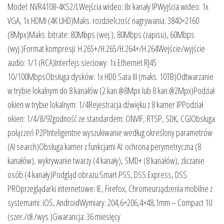
Model: NVR4108-4KS2/LWejścia wideo: 8x kanały IPWyjścia wideo: 1x
VGA, 1x HDMI (4K UHD)Maks. rozdzielczość nagrywania: 3840×2160
(8Mpx)Maks. bitrate: 80Mbps (wej.), 80Mbps (zapisu), 60Mbps
(wyj.)Format kompresji: H.265+/H.265/H.264+/H.264Wejście/wyjście
audio: 1/1 (RCA)Interfejs sieciowy: 1x Ethernet RJ45
10/100MbpsObsługa dysków: 1x HDD Sata III (maks. 10TB)Odtwarzanie
w trybie lokalnym do 8 kanałów (2 kan.@8Mpx lub 8 kan.@2Mpx)Podział
okien w trybie lokalnym: 1/4Rejestracja dźwięku z 8 kamer IPPodział
okien: 1/4/8/9Zgodność ze standardem: ONVIF, RTSP, SDK, CGIObsługa
połączeń P2PInteligentne wyszukiwanie według określony parametrów
(AI search)Obsługa kamer z funkcjami AI: ochrona perymetryczna (8
kanałów), wykrywanie twarzy (4 kanały), SMD+ (8 kanałów), zliczanie
osób (4 kanały)Podgląd obrazu:Smart PSS, DSS Express, DSS
PROprzeglądarki internetowe: IE, Firefox, Chromeurządzenia mobilne z
systemami: iOS, AndroidWymiary: 204,6×206,4×48,1mm – Compact 1U
(szer./dł./wys.)Gwarancja: 36 miesięcy