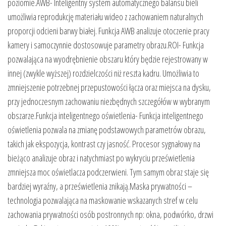
poziomie.AWB- Inteligentny system automatycznego balansu bieli
umożliwia reprodukcję materiału wideo z zachowaniem naturalnych
proporcji odcieni barwy białej. Funkcja AWB analizuje otoczenie pracy
kamery i samoczynnie dostosowuje parametry obrazu.ROI- Funkcja
pozwalająca na wyodrębnienie obszaru który będzie rejestrowany w
innej (zwykle wyższej) rozdzielczości niż reszta kadru. Umożliwia to
zmniejszenie potrzebnej przepustowości łącza oraz miejsca na dysku,
przy jednoczesnym zachowaniu niezbędnych szczegółów w wybranym
obszarze.Funkcja inteligentnego oświetlenia- Funkcja inteligentnego
oświetlenia pozwala na zmianę podstawowych parametrów obrazu,
takich jak ekspozycja, kontrast czy jasność. Procesor sygnałowy na
bieżąco analizuje obraz i natychmiast po wykryciu prześwietlenia
zmniejsza moc oświetlacza podczerwieni. Tym samym obraz staje się
bardziej wyraźny, a prześwietlenia znikają.Maska prywatności –
technologia pozwalająca na maskowanie wskazanych stref w celu
zachowania prywatności osób postronnych np: okna, podwórko, drzwi