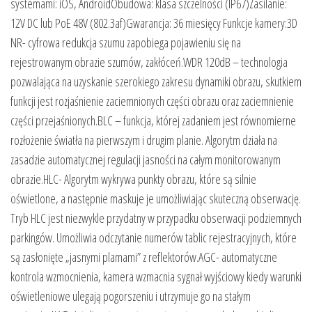
systemami: iOS, AndroidObudowa: klasa szczelności (IP67)Zasilanie:
12V DC lub PoE 48V (802.3af)Gwarancja: 36 miesięcy Funkcje kamery:3D
NR- cyfrowa redukcja szumu zapobiega pojawieniu się na
rejestrowanym obrazie szumów, zakłóceń.WDR 120dB – technologia
pozwalająca na uzyskanie szerokiego zakresu dynamiki obrazu, skutkiem
funkcji jest rozjaśnienie zaciemnionych części obrazu oraz zaciemnienie
części przejaśnionych.BLC – funkcja, której zadaniem jest równomierne
rozłożenie światła na pierwszym i drugim planie. Algorytm działa na
zasadzie automatycznej regulacji jasności na całym monitorowanym
obrazie.HLC- Algorytm wykrywa punkty obrazu, które są silnie
oświetlone, a następnie maskuje je umożliwiając skuteczną obserwację.
Tryb HLC jest niezwykle przydatny w przypadku obserwacji podziemnych
parkingów. Umożliwia odczytanie numerów tablic rejestracyjnych, które
są zasłonięte „jasnymi plamami” z reflektorów.AGC- automatyczne
kontrola wzmocnienia, kamera wzmacnia sygnał wyjściowy kiedy warunki
oświetleniowe ulegają pogorszeniu i utrzymuje go na stałym