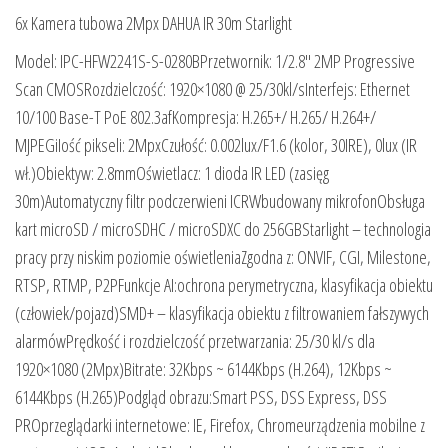
6x Kamera tubowa 2Mpx DAHUA IR 30m Starlight
Model: IPC-HFW2241S-S-0280BPrzetwornik: 1/2.8″ 2MP Progressive
Scan CMOSRozdzielczość: 1920×1080 @ 25/30kl/sInterfejs: Ethernet
10/100 Base-T PoE 802.3afKompresja: H.265+/ H.265/ H.264+/
MJPEGiIość pikseli: 2MpxCzułość: 0.002lux/F1.6 (kolor, 30IRE), 0lux (IR
wł.)Obiektyw: 2.8mmOświetlacz: 1 dioda IR LED (zasięg
30m)Automatyczny filtr podczerwieni ICRWbudowany mikrofonObsługa
kart microSD / microSDHC / microSDXC do 256GBStarlight – technologia
pracy przy niskim poziomie oświetleniaZgodna z: ONVIF, CGI, Milestone,
RTSP, RTMP, P2PFunkcje AI:ochrona perymetryczna, klasyfikacja obiektu
(człowiek/pojazd)SMD+ – klasyfikacja obiektu z filtrowaniem fałszywych
alarmówPrędkość i rozdzielczość przetwarzania: 25/30 kl/s dla
1920×1080 (2Mpx)Bitrate: 32Kbps ~ 6144Kbps (H.264), 12Kbps ~
6144Kbps (H.265)Podgląd obrazu:Smart PSS, DSS Express, DSS
PROprzeglądarki internetowe: IE, Firefox, Chromeurządzenia mobilne z