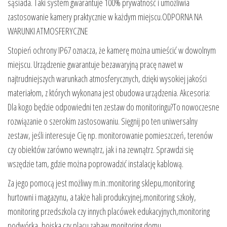
sąsiada. Taki system gwarantuje 100% prywatność i umożliwia
zastosowanie kamery praktycznie w każdym miejscu.ODPORNA NA
WARUNKI ATMOSFERYCZNE
Stopień ochrony IP67 oznacza, że ​​kamerę można umieścić w dowolnym
miejscu. Urządzenie gwarantuje bezawaryjną pracę nawet w
najtrudniejszych warunkach atmosferycznych, dzięki wysokiej jakości
materiałom, z których wykonana jest obudowa urządzenia. Akcesoria:
Dla kogo będzie odpowiedni ten zestaw do monitoringu?To nowoczesne
rozwiązanie o szerokim zastosowaniu. Sięgnij po ten uniwersalny
zestaw, jeśli interesuje Cię np. monitorowanie pomieszczeń, terenów
czy obiektów zarówno wewnątrz, jak i na zewnątrz. Sprawdzi się
wszędzie tam, gdzie można poprowadzić instalację kablową.
Za jego pomocą jest możliwy m.in.:monitoring sklepu,monitoring
hurtowni i magazynu, a także hali produkcyjnej,monitoring szkoły,
monitoring przedszkola czy innych placówek edukacyjnych,monitoring
podwórka, boiska czy placu zabaw,monitoring domu