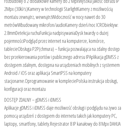
rozbudowy o 2 dodatkowe kamery do 2 MpxWysoka jakość obrazu IP
2Mpx (30kl/s)Kamery w technologii StarlightKamery z możliwością
montażu zewnątrz, wewnątrzWidoczność w nocy nawet do 30
metrówWbudowany mikrofon/audioKamery dzień/noc ICRObiektyw:
2.8mmDetekcja ruchuFunkcja nadpisywaniaDysk twardy o dużej
pojemnościPodgląd przez internet na komputerze, komórce,
tablecieObsługa P2P(chmura) – funkcja pozwalająca na zdalny dostęp
bez przekierowania portów i publicznego adresu IPAplikacja gDMSS z
dostępem zdalnym, dostępna na urządzeniach mobilnych z systemem
Android / iOS oraz aplikacja SmartPSS na komputery
stacjonarne.Oprogramowanie w kompleciePolska instrukcja obsługi,
konfiguracji oraz montażu
DOSTĘP ZDALNY – gDMSS i iDMSS
Aplikacje gDMSS i iDMSS daje możliwość obsługi i podglądu na żywo za
pomocą urządzeń z dostępem do internetu takich jak komputery PC,
laptopy, smartfony, tablety.Rejestrator 8 IP kanałowy do 8 Mpx DAHUA