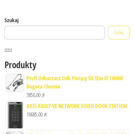
Szukaj
Szukaj
zzzzz
Produkty
Profi Odkurzacz Odk Piorący 50.1Ew Xl 1400W
Bogata Chemia
3850,00
zł
AXIS A8207-VE NETWORK VIDEO DOOR STATION
10685,00
zł