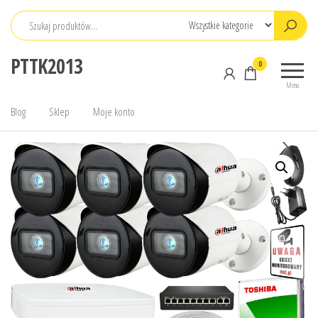
Przejdź
do
treści
PTTK2013
0
Menu
Blog
Sklep
Moje konto