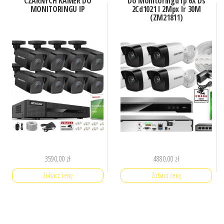
CZARNYCH KAMER DO
Do Monitoringu Ip 6X Ds
MONITORINGU IP
2Cd1021 I 2Mpx Ir 30M
(ZM21811)
3590,00
zł
4880,00
zł
Zobacz cenę
Zobacz cenę