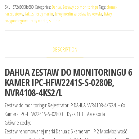
SKU:
672c80f3b680
Categories:
Dahua
,
Zestawy do monitoringu
Tags:
domek
narzędziowy
,
kaktus
,
leroy marlin
,
leroy merlin wrocław krakowska
,
listwy
przypodłogowe leroy merlin
,
surfinie
DESCRIPTION
DAHUA ZESTAW DO MONITORINGU 6
KAMER IPC-HFW2241S-S-0280B,
NVR4108-4KS2/L
Zestaw do monitoringu: Rejestrator IP DAHUA NVR4108-4KS2/L + 6x
Kamera IPC-HFW2241S-S-0280B + Dysk 1TB + Akcesoria
Główne cechy:
Zestaw renomowanej marki Dahua z 6 kamerami IP 2 MpxMozliwość