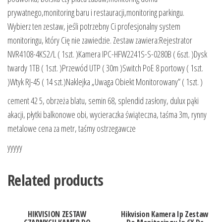
prywatnego,monitoring baru i restauracji,monitoring parkingu.
Wybierz ten zestaw, jeśli potrzebny Ci profesjonalny system
monitoringu, który Cię nie zawiedzie. Zestaw zawiera:Rejestrator
NVR4108-4KS2/L ( 1szt. )Kamera IPC-HFW2241S-S-0280B ( 6szt. )Dysk
twardy 1TB ( 1szt. )Przewód UTP ( 30m )Switch PoE 8 portowy ( 1szt.
)Wtyk RJ-45 ( 14 szt.)Naklejka „Uwaga Obiekt Monitorowany” ( 1szt. )
cement 42 5, obrzeża blatu, semin 68, splendid zasłony, dulux pąki
akacji, płytki balkonowe obi, wycieraczka świąteczna, taśma 3m, rynny
metalowe cena za metr, taśmy ostrzegawcze
yyyyy
Related products
HIKVISION ZESTAW
Hikvision Kamera Ip Zestaw