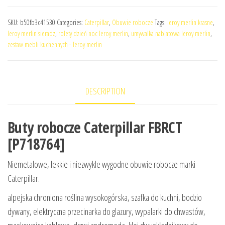
SKU:
b50fb3c41530
Categories:
Caterpillar
,
Obuwie robocze
Tags:
leroy merlin krasne
,
leroy merlin sieradz
,
rolety dzień noc leroy merlin
,
umywalka nablatowa leroy merlin
,
zestaw mebli kuchennych - leroy merlin
DESCRIPTION
Buty robocze Caterpillar FBRCT
[P718764]
Niemetalowe, lekkie i niezwykle wygodne obuwie robocze marki
Caterpillar.
alpejska chroniona roślina wysokogórska, szafka do kuchni, bodzio
dywany, elektryczna przecinarka do glazury, wypalarki do chwastów,