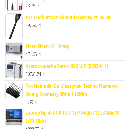
28,76
zł
Yato Odkurzacz Akumulatorowy Yt-85680
192,90
zł
Flzen Flzen-M1 Szary
474,05
zł
Kserokopiarka Xerox OSG WC (5802IV_F)
30762,74
zł
Fox Nakładki Do Maszynek Techno Flamenco
Swing Rozmiary 9Mm I 12Mm
3,39
zł
Laptop Hp 470 G8 17,3"/i7/16GB/512GB/Win10
(3S8R2EA)
5999,00
zł