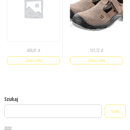
430,01
zł
131,72
zł
Zobacz cenę
Zobacz cenę
Szukaj
Szukaj
zzzzz