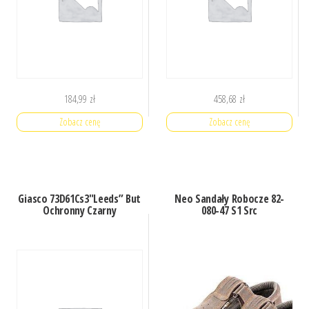
184,99
zł
458,68
zł
Zobacz cenę
Zobacz cenę
Giasco 73D61Cs3″Leeds” But
Neo Sandały Robocze 82-
Ochronny Czarny
080-47 S1 Src