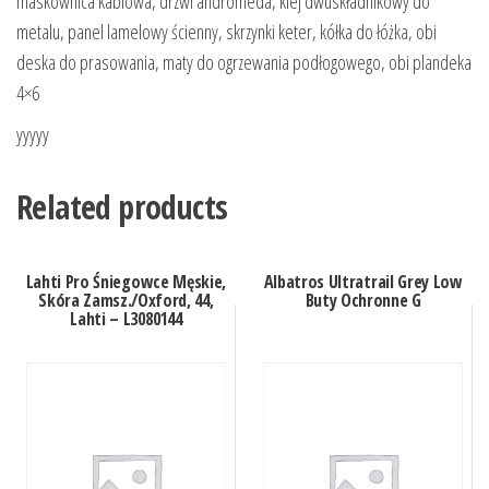
maskownica kablowa, drzwi andromeda, klej dwuskładnikowy do
metalu, panel lamelowy ścienny, skrzynki keter, kółka do łóżka, obi
deska do prasowania, maty do ogrzewania podłogowego, obi plandeka
4×6
yyyyy
Related products
Lahti Pro Śniegowce Męskie,
Albatros Ultratrail Grey Low
Skóra Zamsz./Oxford, 44,
Buty Ochronne G
Lahti – L3080144