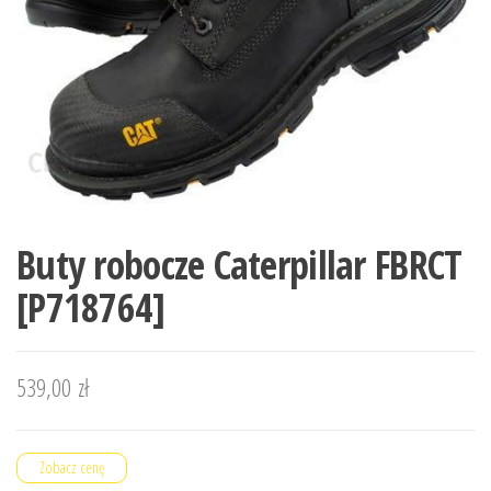
Buty robocze Caterpillar FBRCT
[P718764]
539,00
zł
Zobacz cenę