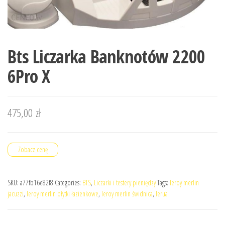
Bts Liczarka Banknotów 2200
6Pro X
475,00
zł
Zobacz cenę
SKU:
a77fb16e82f8
Categories:
BTS
,
Liczarki i testery pieniędzy
Tags:
leroy merlin
jacuzzi
,
leroy merlin płytki łazienkowe
,
leroy merlin świdnica
,
lerua