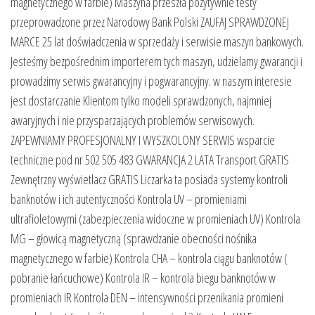
magnetycznego w farbie) Maszyna przeszła pozytywnie testy
przeprowadzone przez Narodowy Bank Polski ZAUFAJ SPRAWDZONEJ
MARCE 25 lat doświadczenia w sprzedaży i serwisie maszyn bankowych.
Jesteśmy bezpośrednim importerem tych maszyn, udzielamy gwarancji i
prowadzimy serwis gwarancyjny i pogwarancyjny. w naszym interesie
jest dostarczanie Klientom tylko modeli sprawdzonych, najmniej
awaryjnych i nie przysparzających problemów serwisowych.
ZAPEWNIAMY PROFESJONALNY I WYSZKOLONY SERWIS wsparcie
techniczne pod nr 502 505 483 GWARANCJA 2 LATA Transport GRATIS
Zewnętrzny wyświetlacz GRATIS Liczarka ta posiada systemy kontroli
banknotów i ich autentyczności Kontrola UV – promieniami
ultrafioletowymi (zabezpieczenia widoczne w promieniach UV) Kontrola
MG – głowicą magnetyczną (sprawdzanie obecności nośnika
magnetycznego w farbie) Kontrola CHA – kontrola ciągu banknotów (
pobranie łańcuchowe) Kontrola IR – kontrola biegu banknotów w
promieniach IR Kontrola DEN – intensywności przenikania promieni