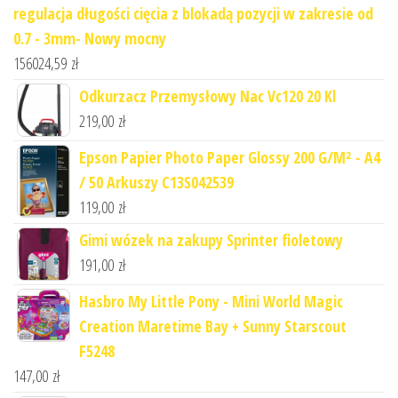
regulacja długości cięcia z blokadą pozycji w zakresie od
0.7 - 3mm- Nowy mocny
156024,59
zł
Odkurzacz Przemysłowy Nac Vc120 20 Kl
219,00
zł
Epson Papier Photo Paper Glossy 200 G/M² - A4
/ 50 Arkuszy C13S042539
119,00
zł
Gimi wózek na zakupy Sprinter fioletowy
191,00
zł
Hasbro My Little Pony - Mini World Magic
Creation Maretime Bay + Sunny Starscout
F5248
147,00
zł