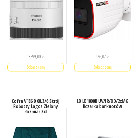
13399,00
zł
626,07
zł
Zobacz cenę
Zobacz cenę
Cofra V186 0 08.Z/6 Strój
LB LB1000B UV/IR/DD/2xMG
Roboczy Lagos Zielony
liczarka banknotów
Rozmiar Xxl