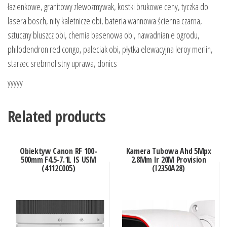
łazienkowe, granitowy zlewozmywak, kostki brukowe ceny, tyczka do
lasera bosch, nity kaletnicze obi, bateria wannowa ścienna czarna,
sztuczny bluszcz obi, chemia basenowa obi, nawadnianie ogrodu,
philodendron red congo, paleciak obi, płytka elewacyjna leroy merlin,
starzec srebrnolistny uprawa, donics
yyyyy
Related products
Obiektyw Canon RF 100-
Kamera Tubowa Ahd 5Mpx
500mm F4.5-7.1L IS USM
2.8Mm Ir 20M Provision
(4112C005)
(I2350A28)