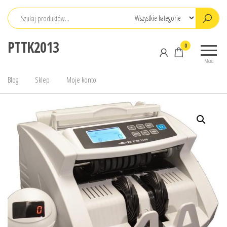
Przejdź
do
treści
PTTK2013
0
Menu
Blog
Sklep
Moje konto