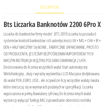
DESCRIPTION
Bts Liczarka Banknotów 2200 6Pro X
Liczarka do banknotów firmy model : BTS 2819 Liczarka ta posiada 6
systemów kontroli banknotów i ich autentyczności UV + MG + CHA + IR +
DEN + HALF MASZYNY SĄ NOWE , FABRYCZNIE ZAPAKOWANE, PROSTO
OD PRODUCENTA, JESTEŚMY BEZPOŚREDNIM IMPORTEREM TYCH
MASZYN INSTRUKCJA W JĘZYKU POLSKIM GWARANCJA 2 LATA
Dostosowana do liczenia wszystkich walut Start automatyczny
Wielofunkcyjny , duży i wyraźny wyświetlacz LCD Maszyna dedykowana
do walut PLN ,EURO ,USD , ale oczywiście liczy wszystkie waluty świata
które mieszczą się w wymiarach podanych w specyfikacji. Liczarka
wyposażona w pełną klawiaturę cyfrową Do liczenia innych walut
wystarczy wyłączyć funkcję MG (sprawdzanie obecności nośnika