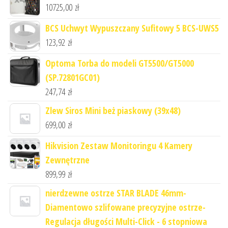
10725,00
zł
BCS Uchwyt Wypuszczany Sufitowy 5 BCS-UWS5
123,92
zł
Optoma Torba do modeli GT5500/GT5000
(SP.72801GC01)
247,74
zł
Zlew Siros Mini beż piaskowy (39x48)
699,00
zł
Hikvision Zestaw Monitoringu 4 Kamery
Zewnętrzne
899,99
zł
nierdzewne ostrze STAR BLADE 46mm-
Diamentowo szlifowane precyzyjne ostrze-
Regulacja długości Multi-Click - 6 stopniowa