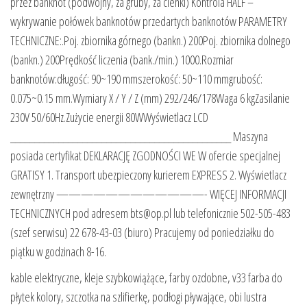
przez banknot (podwójny, za gruby, za cienki) Kontrola HALF –
wykrywanie połówek banknotów przedartych banknotów PARAMETRY
TECHNICZNE:.Poj. zbiornika górnego (bankn.) 200Poj. zbiornika dolnego
(bankn.) 200Prędkość liczenia (bank./min.) 1000.Rozmiar
banknotów:długość: 90~190 mmszerokość: 50~110 mmgrubość:
0.075~0.15 mm.Wymiary X / Y / Z (mm) 292/246/178Waga 6 kgZasilanie
230V 50/60Hz.Zużycie energii 80WWyświetlacz LCD
______________________________________________ Maszyna
posiada certyfikat DEKLARACJĘ ZGODNOŚCI WE W ofercie specjalnej
GRATISY 1. Transport ubezpieczony kurierem EXPRESS 2. Wyświetlacz
zewnętrzny ————————————- WIĘCEJ INFORMACJI
TECHNICZNYCH pod adresem bts@op.pl lub telefonicznie 502-505-483
(szef serwisu) 22 678-43-03 (biuro) Pracujemy od poniedziałku do
piątku w godzinach 8-16.
kable elektryczne, kleje szybkowiążące, farby ozdobne, v33 farba do
płytek kolory, szczotka na szlifierkę, podłogi pływające, obi lustra