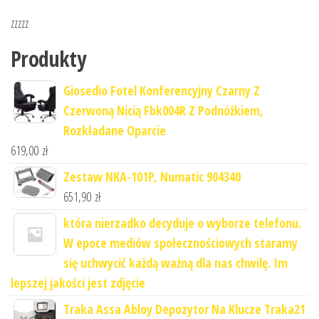
zzzzz
Produkty
Giosedio Fotel Konferencyjny Czarny Z
Czerwoną Nicią Fbk004R Z Podnóżkiem,
Rozkładane Oparcie
619,00
zł
Zestaw NKA-101P, Numatic 904340
651,90
zł
która nierzadko decyduje o wyborze telefonu.
W epoce mediów społecznościowych staramy
się uchwycić każdą ważną dla nas chwilę. Im
lepszej jakości jest zdjęcie
Traka Assa Abloy Depozytor Na Klucze Traka21