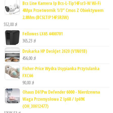
Bcs Line Kamera Ip Bcs-L-Tip14Fsr3-W Wi-Fi
4Mpx Przetwornik 1/3" Cmos Z Obiektywem
2.8Mm (BCSLTIP14FSR3W)
552,00
zł
Fellowes LX65 4400701
365,23
zł
Drukarka HP DeskJet 2620 (V1N01B)
456,00
zł
Fisher-Price Wydra Usypianka Przytulanka
FXC66
90,00
zł
Ohaus D61Pw Defender 6000 - Nierdzewna
Waga Przemysłowa Z Ip68 / Ip69K
(OH_30612477)