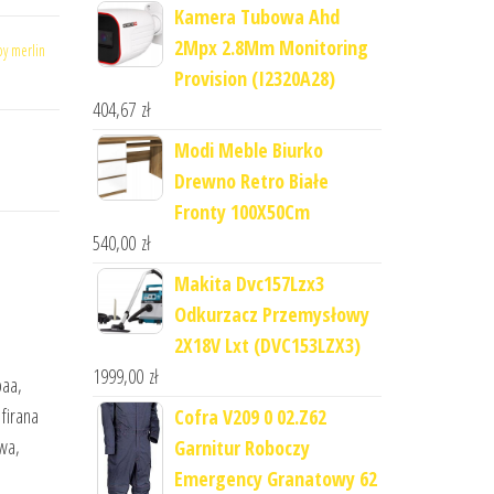
Kamera Tubowa Ahd
2Mpx 2.8Mm Monitoring
oy merlin
Provision (I2320A28)
404,67
zł
Modi Meble Biurko
Drewno Retro Białe
Fronty 100X50Cm
540,00
zł
Makita Dvc157Lzx3
Odkurzacz Przemysłowy
2X18V Lxt (DVC153LZX3)
1999,00
zł
paa,
firana
Cofra V209 0 02.Z62
owa,
Garnitur Roboczy
Emergency Granatowy 62