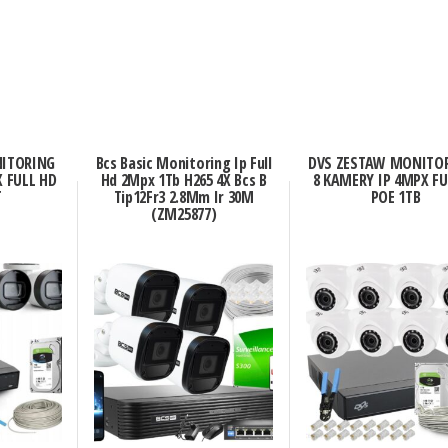
ITORING
Bcs Basic Monitoring Ip Full
DVS ZESTAW MONITO
X FULL HD
Hd 2Mpx 1Tb H265 4X Bcs B
8 KAMERY IP 4MPX F
T
Tip12Fr3 2.8Mm Ir 30M
POE 1TB
(ZM25877)