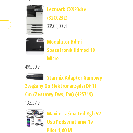
Lexmark CX923dte
(32C0232)
33500,00
zł
Modulator Hdmi
Spacetronik Hdmod 10
Micro
499,00
zł
Starmix Adapter Gumowy
Zwężany Do Elektronarzędzi Dł 11
Cm (Zestawy Ews, Ew) (425719)
132,57
zł
Maxim Taśma Led Rgb 5V
Usb Podswietlenie Tv
Pilot 1,60 M