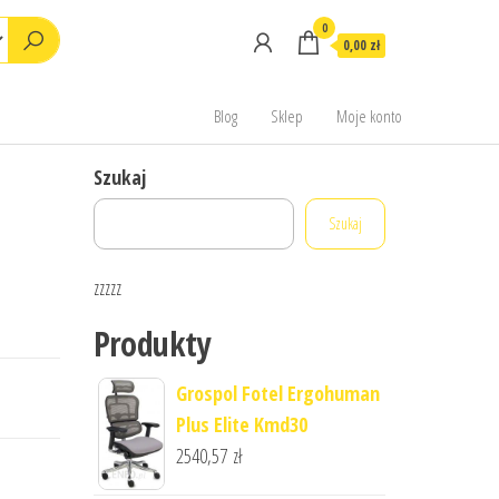
0
0,00 zł
Blog
Sklep
Moje konto
Szukaj
Szukaj
zzzzz
Produkty
Grospol Fotel Ergohuman
Plus Elite Kmd30
2540,57
zł