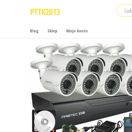
Przejdź
PTTK2013
do
treści
Blog
Sklep
Moje konto