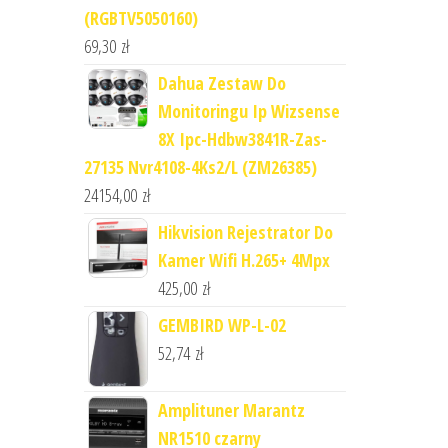
(RGBTV5050160)
69,30
zł
Dahua Zestaw Do
Monitoringu Ip Wizsense
8X Ipc-Hdbw3841R-Zas-
27135 Nvr4108-4Ks2/L (ZM26385)
24154,00
zł
Hikvision Rejestrator Do
Kamer Wifi H.265+ 4Mpx
425,00
zł
GEMBIRD WP-L-02
52,74
zł
Amplituner Marantz
NR1510 czarny