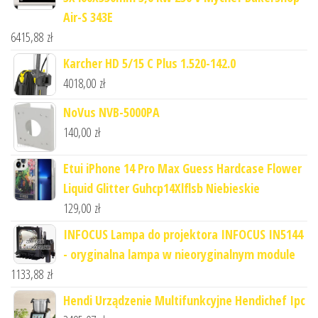
Air-S 343E
6415,88
zł
Karcher HD 5/15 C Plus 1.520-142.0
4018,00
zł
NoVus NVB-5000PA
140,00
zł
Etui iPhone 14 Pro Max Guess Hardcase Flower
Liquid Glitter Guhcp14Xlflsb Niebieskie
129,00
zł
INFOCUS Lampa do projektora INFOCUS IN5144
- oryginalna lampa w nieoryginalnym module
1133,88
zł
Hendi Urządzenie Multifunkcyjne Hendichef Ipc