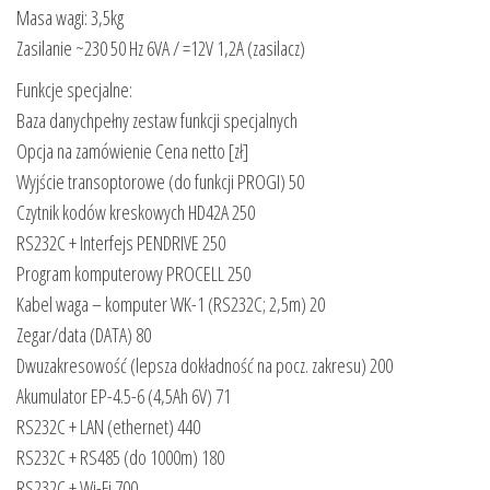
Masa wagi: 3,5kg
Zasilanie ~230 50 Hz 6VA / =12V 1,2A (zasilacz)
Funkcje specjalne:
Baza danychpełny zestaw funkcji specjalnych
Opcja na zamówienie Cena netto [zł]
Wyjście transoptorowe (do funkcji PROGI) 50
Czytnik kodów kreskowych HD42A 250
RS232C + Interfejs PENDRIVE 250
Program komputerowy PROCELL 250
Kabel waga – komputer WK-1 (RS232C; 2,5m) 20
Zegar/data (DATA) 80
Dwuzakresowość (lepsza dokładność na pocz. zakresu) 200
Akumulator EP-4.5-6 (4,5Ah 6V) 71
RS232C + LAN (ethernet) 440
RS232C + RS485 (do 1000m) 180
RS232C + Wi-Fi 700