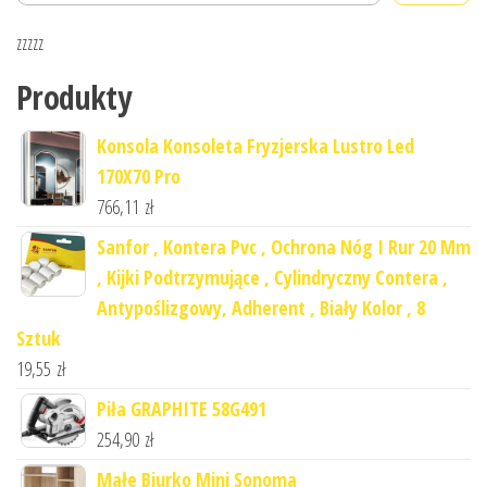
zzzzz
Produkty
Konsola Konsoleta Fryzjerska Lustro Led
170X70 Pro
766,11
zł
Sanfor , Kontera Pvc , Ochrona Nóg I Rur 20 Mm
, Kijki Podtrzymujące , Cylindryczny Contera ,
Antypoślizgowy, Adherent , Biały Kolor , 8
Sztuk
19,55
zł
Piła GRAPHITE 58G491
254,90
zł
Małe Biurko Mini Sonoma