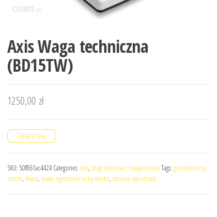
Axis Waga techniczna
(BD15TW)
1250,00
zł
Zobacz cenę
SKU:
50f861ac4424
Categories:
Axis
,
Wagi sklepowe i magazynowe
Tags:
grzejniki leroy
merlin
,
kliwia
,
leżaki ogrodowe leroy merlin
,
skrzynia ogrodowa