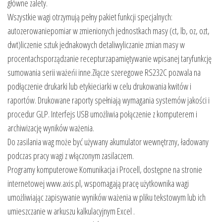
główne zalety.
Wszystkie wagi otrzymują pełny pakiet funkcji specjalnych:
autozerowaniepomiar w zmienionych jednostkach masy (ct, lb, oz, ozt,
dwt)liczenie sztuk jednakowych detaliwyliczanie zmian masy w
procentachsporządzanie recepturzapamiętywanie wpisanej taryfunkcję
sumowania serii ważeńi inne.Złącze szeregowe RS232C pozwala na
podłączenie drukarki lub etykieciarki w celu drukowania kwitów i
raportów. Drukowane raporty spełniają wymagania systemów jakości i
procedur GLP. Interfejs USB umożliwia połączenie z komputerem i
archiwizację wyników ważenia.
Do zasilania wag może być używany akumulator wewnętrzny, ładowany
podczas pracy wagi z włączonym zasilaczem.
Programy komputerowe Komunikacja i Procell, dostępne na stronie
internetowej www.axis.pl, wspomagają pracę użytkownika wagi
umożliwiając zapisywanie wyników ważenia w pliku tekstowym lub ich
umieszczanie w arkuszu kalkulacyjnym Excel .