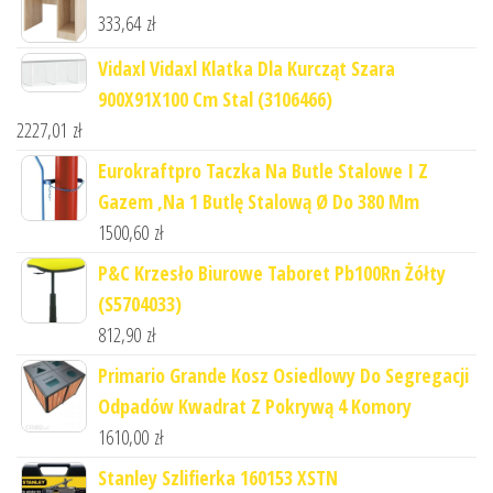
333,64
zł
Vidaxl Vidaxl Klatka Dla Kurcząt Szara
900X91X100 Cm Stal (3106466)
2227,01
zł
Eurokraftpro Taczka Na Butle Stalowe I Z
Gazem ,Na 1 Butlę Stalową Ø Do 380 Mm
1500,60
zł
P&C Krzesło Biurowe Taboret Pb100Rn Żółty
(S5704033)
812,90
zł
Primario Grande Kosz Osiedlowy Do Segregacji
Odpadów Kwadrat Z Pokrywą 4 Komory
1610,00
zł
Stanley Szlifierka 160153 XSTN