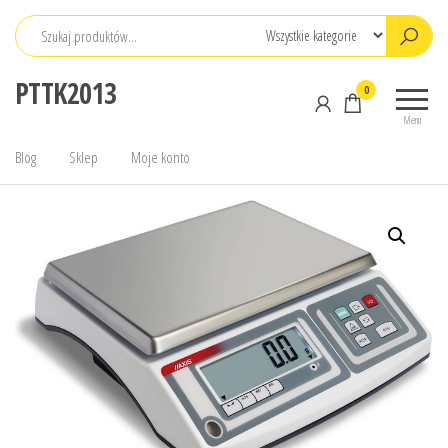
Przejdź
do
treści
PTTK2013
0
Menu
Blog
Sklep
Moje konto