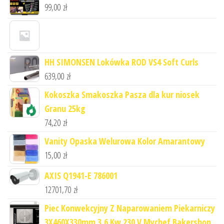
99,00
zł
HH SIMONSEN Lokówka ROD VS4 Soft Curls
639,00
zł
Kokoszka Smakoszka Pasza dla kur niosek
Granu 25kg
74,20
zł
Vanity Opaska Welurowa Kolor Amarantowy
15,00
zł
AXIS Q1941-E 786001
12701,70
zł
Piec Konwekcyjny Z Naparowaniem Piekarniczy
3X460X330mm 3,6 Kw 230 V Mychef Bakershop