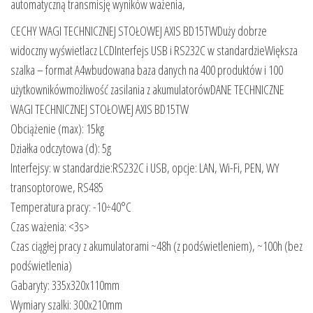
automatyczną transmisję wyników ważenia,
CECHY WAGI TECHNICZNEJ STOŁOWEJ AXIS BD15TWDuży dobrze
widoczny wyświetlacz LCDInterfejs USB i RS232C w standardzieWiększa
szalka – format A4wbudowana baza danych na 400 produktów i 100
użytkownikówmożliwość zasilania z akumulatorówDANE TECHNICZNE
WAGI TECHNICZNEJ STOŁOWEJ AXIS BD15TW
Obciążenie (max): 15kg
Działka odczytowa (d): 5g
Interfejsy: w standardzie:RS232C i USB, opcje: LAN, Wi-Fi, PEN, WY
transoptorowe, RS485
Temperatura pracy: -10÷40°C
Czas ważenia: <3s>
Czas ciągłej pracy z akumulatorami ~48h (z podświetleniem), ~100h (bez
podświetlenia)
Gabaryty: 335x320x110mm
Wymiary szalki: 300x210mm