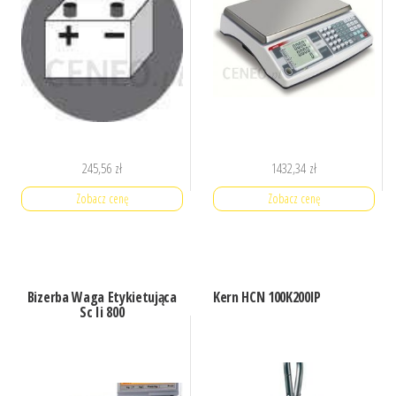
245,56
zł
1432,34
zł
Zobacz cenę
Zobacz cenę
Bizerba Waga Etykietująca
Kern HCN 100K200IP
Sc Ii 800