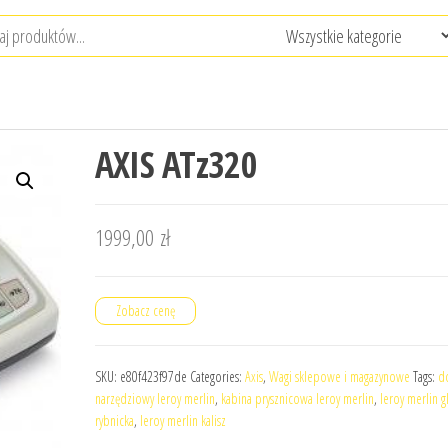
AXIS ATz320
1999,00
zł
Zobacz cenę
SKU:
e80f423f97de
Categories:
Axis
,
Wagi sklepowe i magazynowe
Tags:
d
narzędziowy leroy merlin
,
kabina prysznicowa leroy merlin
,
leroy merlin g
rybnicka
,
leroy merlin kalisz