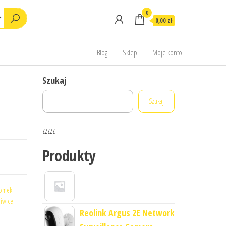
0
0,00 zł
Blog
Sklep
Moje konto
Szukaj
Szukaj
zzzzz
Produkty
omek
liwice
Reolink Argus 2E Network