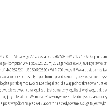
90x90mm Masa wagi: 2,1kg Zasilanie: -230V 50Hz 6VA / 12V 1,2 A Opcja na za
 waga - komputer WK-1 (RS232C; 2,5m) 20 Zegar/data (DATA) 80 Przystawka z
rnet) 440 RS232C + USB 50 RS232C + Wi-Fi 700 Uwaga !!! Waga posiada możliw
egalizacją koniecznie nas o tym poinformuj przed zakupem, gdyż waga musi uzys
będzie już takiej możliwości. Koszt legalizacji dla wag jednozakresowych uzale
 dwuzakresowych cena legalizacji jest sumą ceny legalizacji większego zakres
agających legalizacji WE mogą być wykonywane z dokładniejszą działką odcz
e przez współpracujące z AXIS laboratoria akredytowane. Usługa ta jest wyk