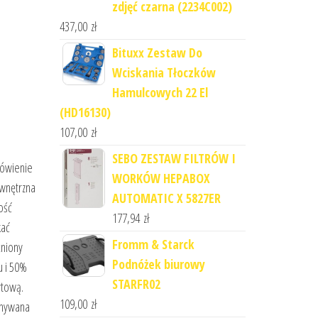
zdjęć czarna (2234C002)
437,00
zł
Bituxx Zestaw Do
Wciskania Tłoczków
Hamulcowych 22 El
(HD16130)
107,00
zł
SEBO ZESTAW FILTRÓW I
mówienie
WORKÓW HEPABOX
ewnętrzna
AUTOMATIC X 5827ER
ość
177,94
zł
kać
Fromm & Starck
żniony
Podnóżek biurowy
u i 50%
STARFR02
ytową.
109,00
zł
onywana