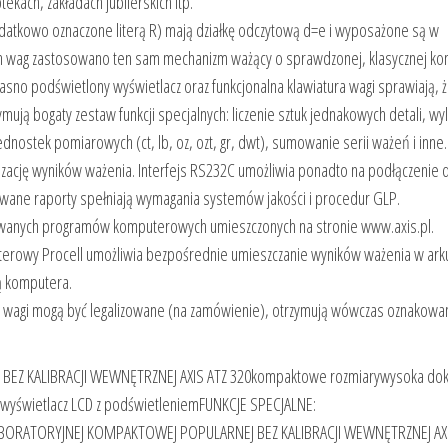
kach, zakładach jubilerskich itp.
tkowo oznaczone literą R) mają działkę odczytową d=e i wyposażone są w
h wag zastosowano ten sam mechanizm ważący o sprawdzonej, klasycznej kon
jasno podświetlony wyświetlacz oraz funkcjonalna klawiatura wagi sprawiają, 
mują bogaty zestaw funkcji specjalnych: liczenie sztuk jednakowych detali, wyl
nostek pomiarowych (ct, lb, oz, ozt, gr, dwt), sumowanie serii ważeń i inne.
izację wyników ważenia. Interfejs RS232C umożliwia ponadto na podłączenie d
kowane raporty spełniają wymagania systemów jakości i procedur GLP.
owanych programów komputerowych umieszczonych na stronie www.axis.pl.
rowy Procell umożliwia bezpośrednie umieszczanie wyników ważenia w ark
ą komputera.
 wagi mogą być legalizowane (na zamówienie), otrzymują wówczas oznakowa
Z KALIBRACJI WEWNĘTRZNEJ AXIS ATZ 320kompaktowe rozmiarywysoka dok
iewyświetlacz LCD z podświetleniemFUNKCJE SPECJALNE:
 LABORATORYJNEJ KOMPAKTOWEJ POPULARNEJ BEZ KALIBRACJI WEWNĘTRZNEJ AX