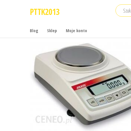
Przejdź
PTTK2013
do
treści
Blog
Sklep
Moje konto