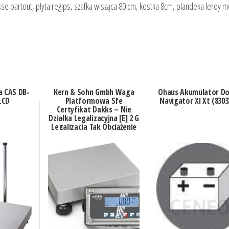
se partout, płyta regips, szafka wisząca 80 cm, kostka 8cm, plandeka leroy m
 CAS DB-
Kern & Sohn Gmbh Waga
Ohaus Akumulator D
 LCD
Platformowa Sfe
Navigator Xl Xt (8303
Certyfikat Dakks – Nie
Działka Legalizacyjna [E] 2 G
Legalizacja Tak Obciążenie
Maksymalne [Max] 6 Kg
Powierzchn