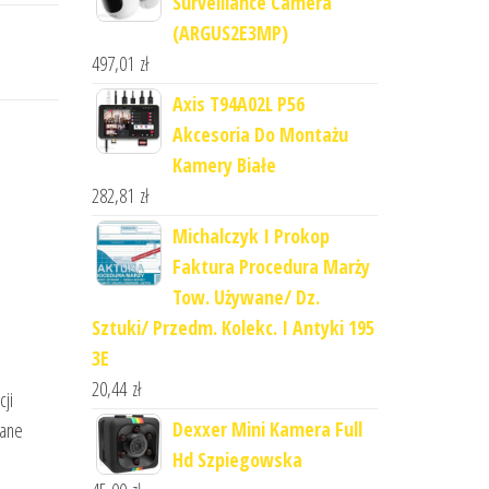
Surveillance Camera
(ARGUS2E3MP)
497,01
zł
Axis T94A02L P56
Akcesoria Do Montażu
Kamery Białe
282,81
zł
Michalczyk I Prokop
Faktura Procedura Marży
Tow. Używane/ Dz.
Sztuki/ Przedm. Kolekc. I Antyki 195
3E
20,44
zł
cji
Dexxer Mini Kamera Full
wane
Hd Szpiegowska