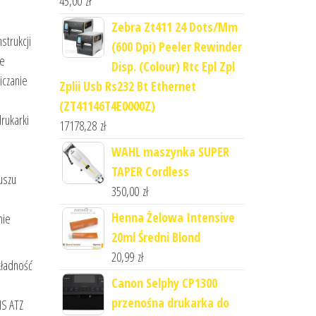
45,00
zł
Zebra Zt411 24 Dots/Mm
strukcji
(600 Dpi) Peeler Rewinder
że
Disp. (Colour) Rtc Epl Zpl
iczanie
Zplii Usb Rs232 Bt Ethernet
(ZT41146T4E0000Z)
rukarki
17178,28
zł
WAHL maszynka SUPER
TAPER Cordless
uszu
350,00
zł
Henna Żelowa Intensive
nie
20ml Średni Blond
20,99
zł
ładność
Canon Selphy CP1300
przenośna drukarka do
IS ATZ