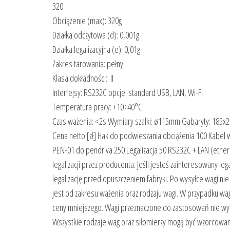
320
Obciążenie (max): 320g
Działka odczytowa (d): 0,001g
Działka legalizacyjna (e): 0,01g
Zakres tarowania: pełny:
Klasa dokładności:: II
Interfejsy: RS232C opcje: standard USB, LAN, Wi-Fi
Temperatura pracy: +10÷40°C
Czas ważenia: <2s Wymiary szalki: ø115mm Gabaryty: 185x2
Cena netto [zł] Hak do podwieszania obciążenia 100 Kabel
PEN-01 do pendriva 250 Legalizacja 50 RS232C + LAN (ethe
legalizacji przez producenta. Jeśli jesteś zainteresowany l
legalizację przed opuszczeniem fabryki. Po wysyłce wagi nie 
jest od zakresu ważenia oraz rodzaju wagi. W przypadku wag
ceny mniejszego. Wagi przeznaczone do zastosowań nie wym
Wszystkie rodzaje wag oraz siłomierzy mogą być wzorcowan