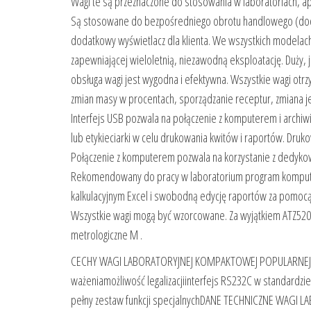
Wagi te są przeznaczone do stosowania w laboratoriach, apte
Są stosowane do bezpośredniego obrotu handlowego (doda
dodatkowy wyświetlacz dla klienta. We wszystkich modelac
zapewniającej wieloletnią, niezawodną eksploatację. Duży, 
obsługa wagi jest wygodna i efektywna. Wszystkie wagi otrzy
zmian masy w procentach, sporządzanie receptur, zmiana jed
Interfejs USB pozwala na połączenie z komputerem i archiw
lub etykieciarki w celu drukowania kwitów i raportów. Dru
Połączenie z komputerem pozwala na korzystanie z dedyk
Rekomendowany do pracy w laboratorium program kompute
kalkulacyjnym Excel i swobodną edycję raportów za pomoc
Wszystkie wagi mogą być wzorcowane. Za wyjątkiem ATZ520
metrologiczne M .
CECHY WAGI LABORATORYJNEJ KOMPAKTOWEJ POPULARNEJ BE
ważeniamożliwość legalizacjiinterfejs RS232C w standardz
pełny zestaw funkcji specjalnychDANE TECHNICZNE WAGI