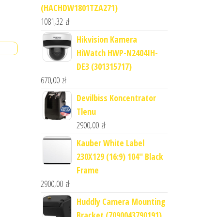
(HACHDW1801TZA271)
1081,32
zł
Hikvision Kamera
HiWatch HWP-N2404IH-
DE3 (301315717)
670,00
zł
Devilbiss Koncentrator
Tlenu
2900,00
zł
Kauber White Label
230X129 (16:9) 104'' Black
Frame
2900,00
zł
Huddly Camera Mounting
Bracket (7090043790191)