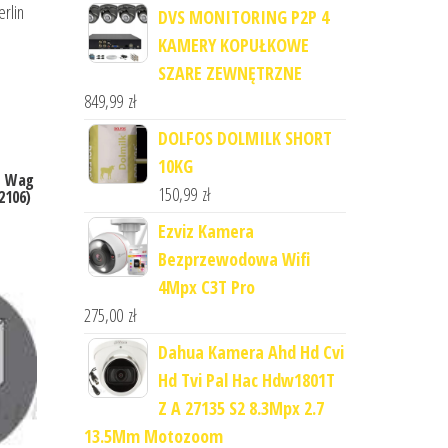
erlin
DVS MONITORING P2P 4
KAMERY KOPUŁKOWE
SZARE ZEWNĘTRZNE
849,99
zł
DOLFOS DOLMILK SHORT
10KG
o Wag
150,99
zł
2106)
Ezviz Kamera
Bezprzewodowa Wifi
4Mpx C3T Pro
275,00
zł
Dahua Kamera Ahd Hd Cvi
Hd Tvi Pal Hac Hdw1801T
Z A 27135 S2 8.3Mpx 2.7
13.5Mm Motozoom