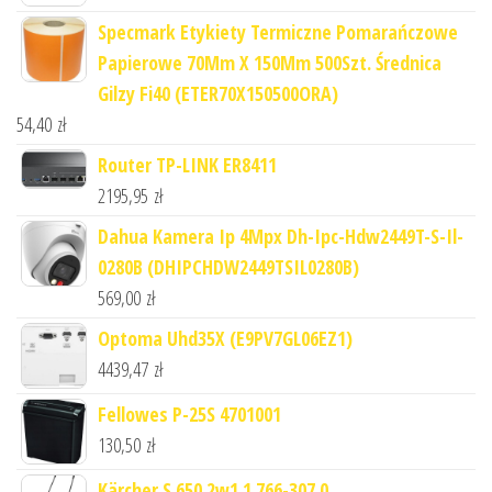
Specmark Etykiety Termiczne Pomarańczowe
Papierowe 70Mm X 150Mm 500Szt. Średnica
Gilzy Fi40 (ETER70X150500ORA)
54,40
zł
Router TP-LINK ER8411
2195,95
zł
Dahua Kamera Ip 4Mpx Dh-Ipc-Hdw2449T-S-Il-
0280B (DHIPCHDW2449TSIL0280B)
569,00
zł
Optoma Uhd35X (E9PV7GL06EZ1)
4439,47
zł
Fellowes P-25S 4701001
130,50
zł
Kärcher S 650 2w1 1.766-307.0