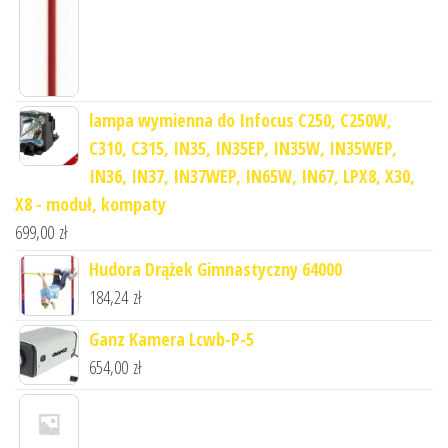
lampa wymienna do Infocus C250, C250W,
C310, C315, IN35, IN35EP, IN35W, IN35WEP,
IN36, IN37, IN37WEP, IN65W, IN67, LPX8, X30,
X8 - moduł, kompaty
699,00
zł
Hudora Drążek Gimnastyczny 64000
184,24
zł
Ganz Kamera Lcwb-P-5
654,00
zł