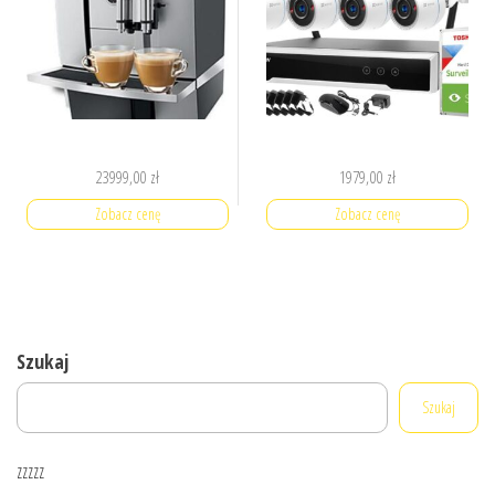
23999,00
zł
1979,00
zł
Zobacz cenę
Zobacz cenę
Szukaj
Szukaj
zzzzz