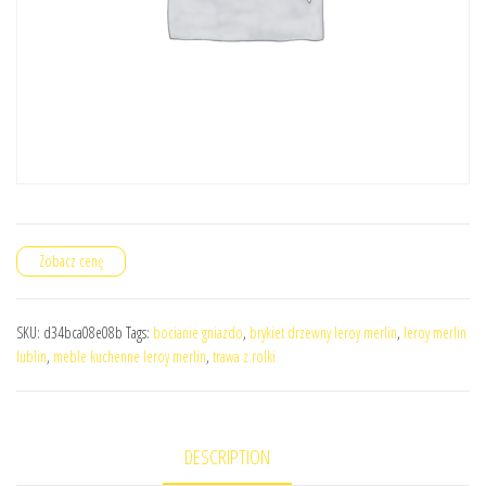
Zobacz cenę
SKU:
d34bca08e08b
Tags:
bocianie gniazdo
,
brykiet drzewny leroy merlin
,
leroy merlin
lublin
,
meble kuchenne leroy merlin
,
trawa z rolki
DESCRIPTION