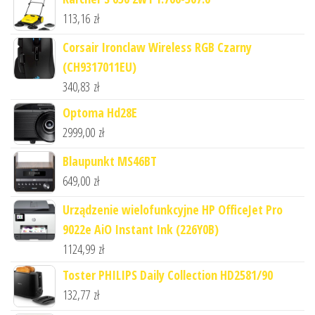
113,16
zł
Corsair Ironclaw Wireless RGB Czarny
(CH9317011EU)
340,83
zł
Optoma Hd28E
2999,00
zł
Blaupunkt MS46BT
649,00
zł
Urządzenie wielofunkcyjne HP OfficeJet Pro
9022e AiO Instant Ink (226Y0B)
1124,99
zł
Toster PHILIPS Daily Collection HD2581/90
132,77
zł