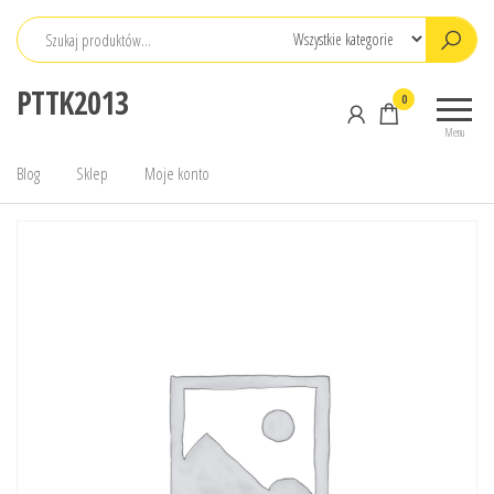
Przejdź
do
treści
PTTK2013
0
Menu
Blog
Sklep
Moje konto