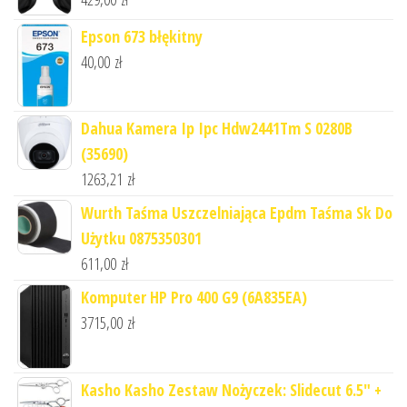
Epson 673 błękitny
40,00
zł
Dahua Kamera Ip Ipc Hdw2441Tm S 0280B
(35690)
1263,21
zł
Wurth Taśma Uszczelniająca Epdm Taśma Sk Do
Użytku 0875350301
611,00
zł
Komputer HP Pro 400 G9 (6A835EA)
3715,00
zł
Kasho Kasho Zestaw Nożyczek: Slidecut 6.5" +