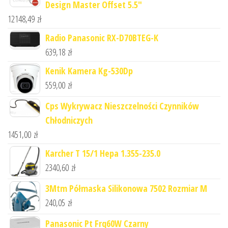
Design Master Offset 5.5"
12148,49
zł
Radio Panasonic RX-D70BTEG-K
639,18
zł
Kenik Kamera Kg-530Dp
559,00
zł
Cps Wykrywacz Nieszczelności Czynników
Chłodniczych
1451,00
zł
Karcher T 15/1 Hepa 1.355-235.0
2340,60
zł
3Mtm Półmaska Silikonowa 7502 Rozmiar M
240,05
zł
Panasonic Pt Frq60W Czarny