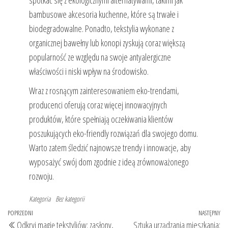
bambusowe akcesoria kuchenne, które są trwałe i
biodegradowalne. Ponadto, tekstylia wykonane z
organicznej bawełny lub konopi zyskują coraz większą
popularność ze względu na swoje antyalergiczne
właściwości i niski wpływ na środowisko.
Wraz z rosnącym zainteresowaniem eko-trendami,
producenci oferują coraz więcej innowacyjnych
produktów, które spełniają oczekiwania klientów
poszukujących eko-friendly rozwiązań dla swojego domu.
Warto zatem śledzić najnowsze trendy i innowacje, aby
wyposażyć swój dom zgodnie z ideą zrównoważonego
rozwoju.
Kategoria
Bez kategorii
Nawigacja
Poprzedni
POPRZEDNI
NASTĘPNY
Na
Odkryj magię tekstyliów: zasłony,
Sztuka urządzania mieszkania: