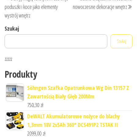
wpisu
wpis
wp
poduszki i koce jako elementy
nowoczesne dekoracje wnętrz
wystrój wnętrz
Szukaj
Szukaj
zzzzz
Produkty
Söhngen Szafka Opatrunkowa Wg Din 13157 Z
Zawartością Biały Głęb 200Mm
750,30
zł
DeWALT Akumulatorowe nożyce do blachy
1,3mm 18V 2x5Ah 360° DCS491P2 TSTAK II
2099,00
zł