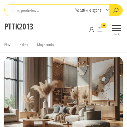
Przejdź
do
treści
PTTK2013
0
Menu
Blog
Sklep
Moje konto