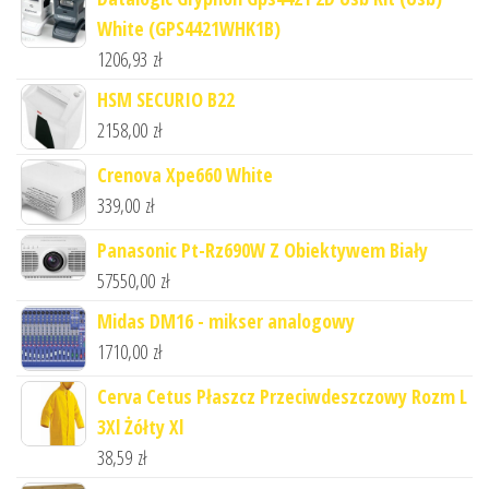
White (GPS4421WHK1B)
1206,93
zł
HSM SECURIO B22
2158,00
zł
Crenova Xpe660 White
339,00
zł
Panasonic Pt-Rz690W Z Obiektywem Biały
57550,00
zł
Midas DM16 - mikser analogowy
1710,00
zł
Cerva Cetus Płaszcz Przeciwdeszczowy Rozm L
3Xl Żółty Xl
38,59
zł