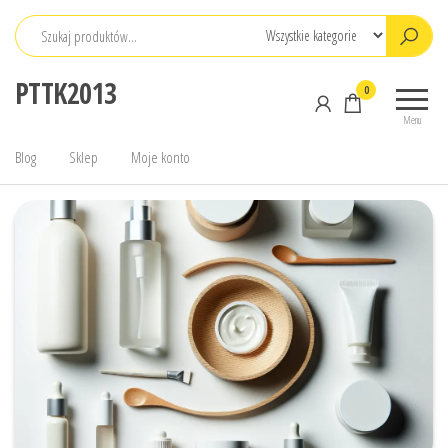
Przejdź
do
treści
PTTK2013
0
Menu
Blog
Sklep
Moje konto