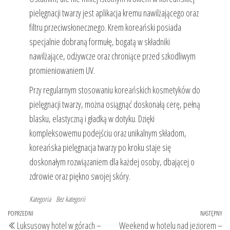
pielęgnacji twarzy jest aplikacja kremu nawilżającego oraz
filtru przeciwsłonecznego. Krem koreański posiada
specjalnie dobraną formułę, bogatą w składniki
nawilżające, odżywcze oraz chroniące przed szkodliwym
promieniowaniem UV.
Przy regularnym stosowaniu koreańskich kosmetyków do
pielęgnacji twarzy, można osiągnąć doskonałą cerę, pełną
blasku, elastyczną i gładką w dotyku. Dzięki
kompleksowemu podejściu oraz unikalnym składom,
koreańska pielęgnacja twarzy po kroku staje się
doskonałym rozwiązaniem dla każdej osoby, dbającej o
zdrowie oraz piękno swojej skóry.
Kategoria
Bez kategorii
Nawigacja
Poprzedni
POPRZEDNI
NASTĘPNY
Na
Luksusowy hotel w górach –
Weekend w hotelu nad jeziorem –
wpis
wp