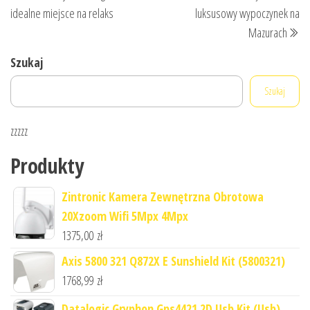
wpisu
idealne miejsce na relaks
luksusowy wypoczynek na
Mazurach
Szukaj
Szukaj
zzzzz
Produkty
Zintronic Kamera Zewnętrzna Obrotowa
20Xzoom Wifi 5Mpx 4Mpx
1375,00
zł
Axis 5800 321 Q872X E Sunshield Kit (5800321)
1768,99
zł
Datalogic Gryphon Gps4421 2D Usb Kit (Usb)