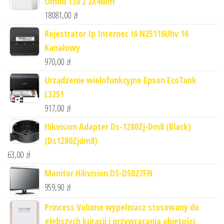
Omdd 130 2 2X4Mm
18081,00
zł
Rejestrator Ip Internec I6 N25116Uhv 16
Kanałowy
970,00
zł
Urządzenie wielofunkcyjne Epson EcoTank
L3251
917,00
zł
Hikvision Adapter Ds-1280Zj-Dm8 (Black)
(Ds1280Zjdm8)
63,00
zł
Monitor Hikvision DS-D5027FN
959,90
zł
Princess Volume wypełniacz stosowany do
głębszych kuracji i przywracania objętości