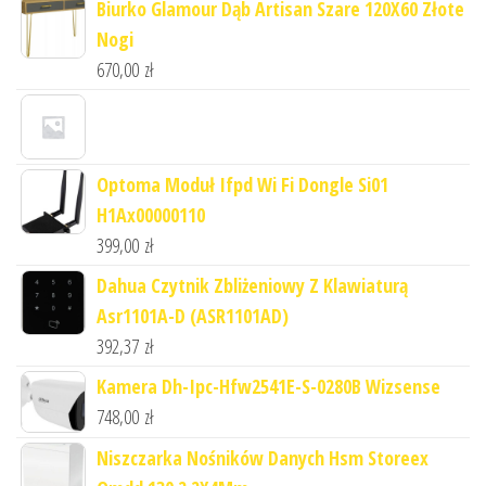
Biurko Glamour Dąb Artisan Szare 120X60 Złote
Nogi
670,00
zł
Optoma Moduł Ifpd Wi Fi Dongle Si01
H1Ax00000110
399,00
zł
Dahua Czytnik Zbliżeniowy Z Klawiaturą
Asr1101A-D (ASR1101AD)
392,37
zł
Kamera Dh-Ipc-Hfw2541E-S-0280B Wizsense
748,00
zł
Niszczarka Nośników Danych Hsm Storeex