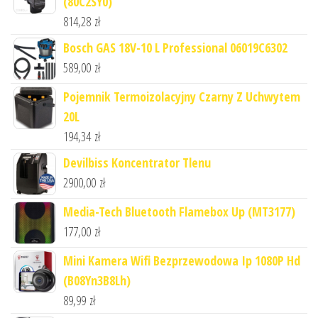
(80C2SY0)
814,28
zł
Bosch GAS 18V-10 L Professional 06019C6302
589,00
zł
Pojemnik Termoizolacyjny Czarny Z Uchwytem
20L
194,34
zł
Devilbiss Koncentrator Tlenu
2900,00
zł
Media-Tech Bluetooth Flamebox Up (MT3177)
177,00
zł
Mini Kamera Wifi Bezprzewodowa Ip 1080P Hd
(B08Yn3B8Lh)
89,99
zł