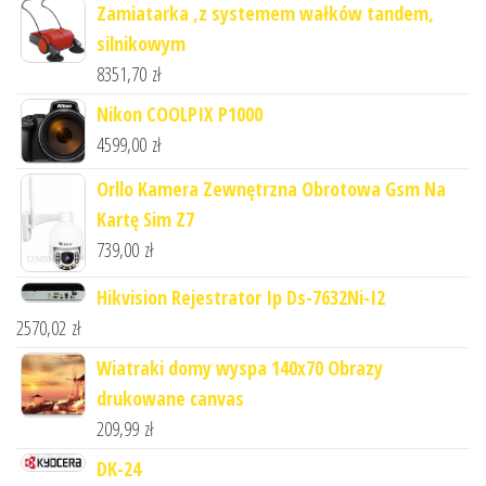
Zamiatarka ,z systemem wałków tandem,
silnikowym
8351,70
zł
Nikon COOLPIX P1000
4599,00
zł
Orllo Kamera Zewnętrzna Obrotowa Gsm Na
Kartę Sim Z7
739,00
zł
Hikvision Rejestrator Ip Ds-7632Ni-I2
2570,02
zł
Wiatraki domy wyspa 140x70 Obrazy
drukowane canvas
209,99
zł
DK-24