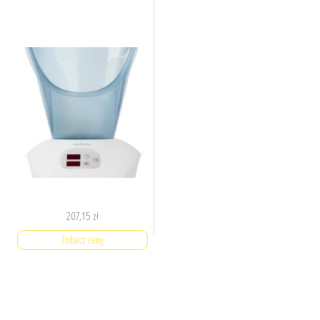
207,15
zł
Zobacz cenę