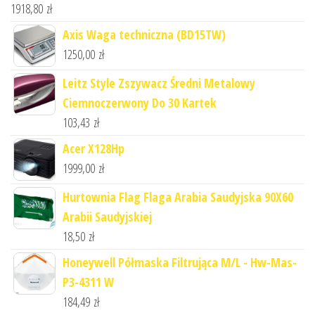
1918,80
zł
Axis Waga techniczna (BD15TW)
1250,00
zł
Leitz Style Zszywacz Średni Metalowy
Ciemnoczerwony Do 30 Kartek
103,43
zł
Acer X128Hp
1999,00
zł
Hurtownia Flag Flaga Arabia Saudyjska 90X60
Arabii Saudyjskiej
18,50
zł
Honeywell Półmaska Filtrująca M/L - Hw-Mas-
P3-4311 W
184,49
zł