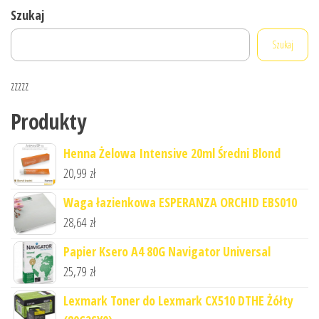
Szukaj
Szukaj
zzzzz
Produkty
Henna Żelowa Intensive 20ml Średni Blond
20,99
zł
Waga łazienkowa ESPERANZA ORCHID EBS010
28,64
zł
Papier Ksero A4 80G Navigator Universal
25,79
zł
Lexmark Toner do Lexmark CX510 DTHE Żółty