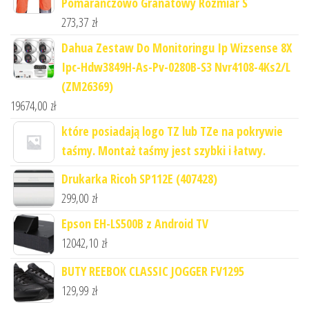
Pomarańczowo Granatowy Rozmiar S
273,37
zł
Dahua Zestaw Do Monitoringu Ip Wizsense 8X
Ipc-Hdw3849H-As-Pv-0280B-S3 Nvr4108-4Ks2/L
(ZM26369)
19674,00
zł
które posiadają logo TZ lub TZe na pokrywie
taśmy. Montaż taśmy jest szybki i łatwy.
Drukarka Ricoh SP112E (407428)
299,00
zł
Epson EH-LS500B z Android TV
12042,10
zł
BUTY REEBOK CLASSIC JOGGER FV1295
129,99
zł