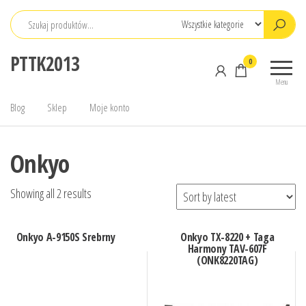
Przejdź
do
treści
PTTK2013
0
Menu
Blog
Sklep
Moje konto
Onkyo
Showing all 2 results
Onkyo A-9150S Srebrny
Onkyo TX-8220 + Taga
Harmony TAV-607F
(ONK8220TAG)