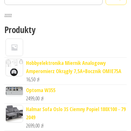
zzzzz
Produkty
Hobbyelektronika Miernik Analogowy
Amperomierz Okrągły 7,5A+Bocznik OMIE75A
16,50
zł
Optoma W355
2499,00
zł
Halmar Sofa Oslo 3S Ciemny Popiel 180X100 - 79
2049
2699,00
zł