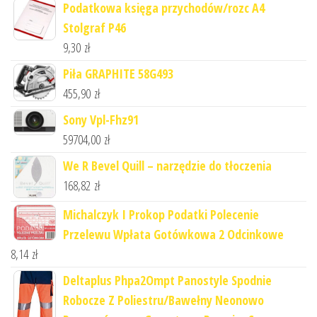
Podatkowa księga przychodów/rozc A4
Stolgraf P46
9,30
zł
Piła GRAPHITE 58G493
455,90
zł
Sony Vpl-Fhz91
59704,00
zł
We R Bevel Quill – narzędzie do tłoczenia
168,82
zł
Michalczyk I Prokop Podatki Polecenie
Przelewu Wpłata Gotówkowa 2 Odcinkowe
8,14
zł
Deltaplus Phpa2Ompt Panostyle Spodnie
Robocze Z Poliestru/Bawełny Neonowo