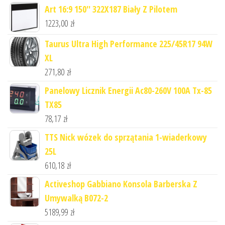
Art 16:9 150'' 322X187 Biały Z Pilotem
1223,00
zł
Taurus Ultra High Performance 225/45R17 94W
XL
271,80
zł
Panelowy Licznik Energii Ac80-260V 100A Tx-85
TX85
78,17
zł
TTS Nick wózek do sprzątania 1-wiaderkowy
25L
610,18
zł
Activeshop Gabbiano Konsola Barberska Z
Umywalką B072-2
5189,99
zł