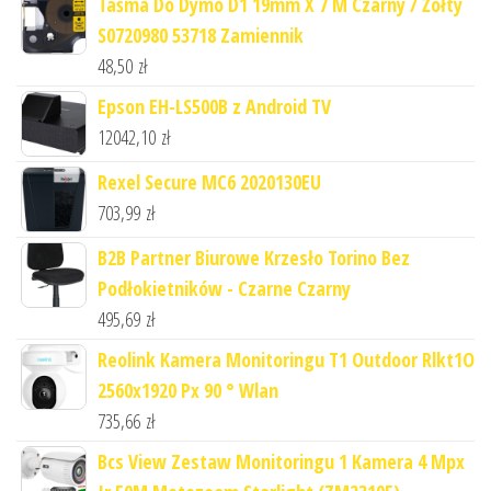
Taśma Do Dymo D1 19mm X 7 M Czarny / Żółty
S0720980 53718 Zamiennik
48,50
zł
Epson EH-LS500B z Android TV
12042,10
zł
Rexel Secure MC6 2020130EU
703,99
zł
B2B Partner Biurowe Krzesło Torino Bez
Podłokietników - Czarne Czarny
495,69
zł
Reolink Kamera Monitoringu T1 Outdoor Rlkt1O
2560x1920 Px 90 ° Wlan
735,66
zł
Bcs View Zestaw Monitoringu 1 Kamera 4 Mpx