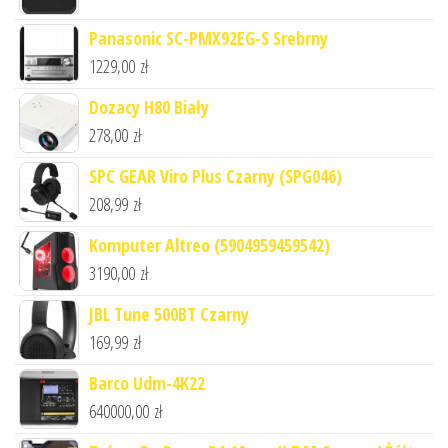
Panasonic SC-PMX92EG-S Srebrny
1229,00
zł
Dozacy H80 Biały
278,00
zł
SPC GEAR Viro Plus Czarny (SPG046)
208,99
zł
Komputer Altreo (5904959459542)
3190,00
zł
JBL Tune 500BT Czarny
169,99
zł
Barco Udm-4K22
640000,00
zł