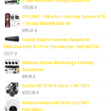
Ir 50M Motozoom Starlight (ZM23195)
1759,00
zł
CYCLOVAC - Odkurzacz centralny Cyclovac H725
+ Zestaw MODERN MAX 9m
6995,01
zł
Starmix Adapter Gumowy Zwężany Do
Elektronarzędzi Dł 11 Cm (Zestawy Ews, Ew) (425719)
132,57
zł
Hikvision Zestaw Monitoringu 4 Kamery
Zewnętrzne
899,99
zł
Karcher HD 13/50-4 Classic 1.367-159.0
42927,00
zł
Hikvision Kamera Hd-Tvi Ds-2Ce71D8T-
Pirl(2.8Mm) -