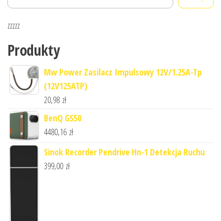
zzzzz
Produkty
Mw Power Zasilacz Impulsowy 12V/1.25A-Tp
(12V125ATP)
20,98
zł
BenQ GS50
4480,16
zł
Sinok Recorder Pendrive Hn-1 Detekcja Ruchu
399,00
zł