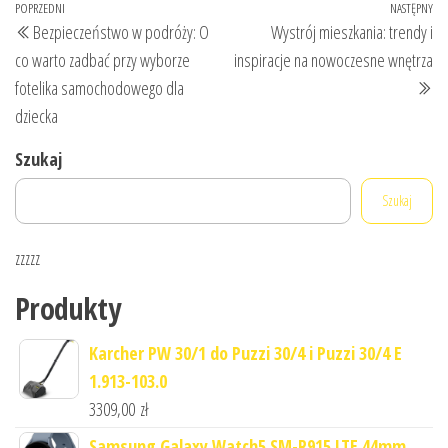
Nawigacja
Poprzedni
POPRZEDNI
NASTĘPNY
Na
Bezpieczeństwo w podróży: O
Wystrój mieszkania: trendy i
wpisu
wpis
wp
co warto zadbać przy wyborze
inspiracje na nowoczesne wnętrza
fotelika samochodowego dla
dziecka
Szukaj
Szukaj
zzzzz
Produkty
Karcher PW 30/1 do Puzzi 30/4 i Puzzi 30/4 E
1.913-103.0
3309,00
zł
Samsung Galaxy Watch5 SM-R915 LTE 44mm