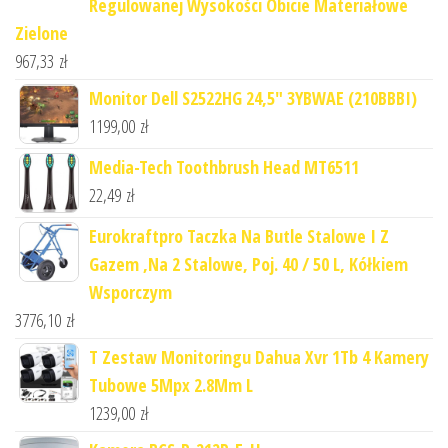
Regulowanej Wysokości Obicie Materiałowe
Zielone
967,33
zł
Monitor Dell S2522HG 24,5" 3YBWAE (210BBBI)
1199,00
zł
Media-Tech Toothbrush Head MT6511
22,49
zł
Eurokraftpro Taczka Na Butle Stalowe I Z
Gazem ,Na 2 Stalowe, Poj. 40 / 50 L, Kółkiem
Wsporczym
3776,10
zł
T Zestaw Monitoringu Dahua Xvr 1Tb 4 Kamery
Tubowe 5Mpx 2.8Mm L
1239,00
zł