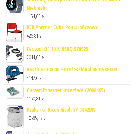
Niebieski
1154,00
zł
B2B Partner Cube Pomarańczowe
426,81
zł
Festool OF 1010 REBQ 576925
2044,00
zł
Bosch GST 8000 E Professional 060158H000
414,90
zł
Citizen Ethernet Interface (2000405)
1150,81
zł
Drukarka Ricoh Ricoh SP C842DN
30585,67
zł