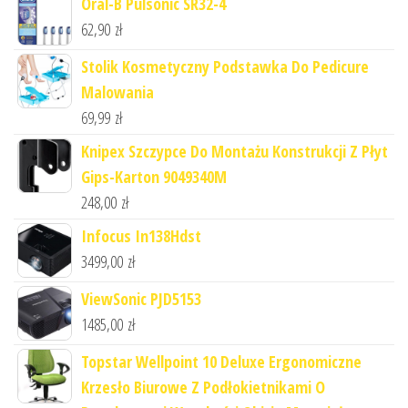
Oral-B Pulsonic SR32-4
62,90
zł
Stolik Kosmetyczny Podstawka Do Pedicure
Malowania
69,99
zł
Knipex Szczypce Do Montażu Konstrukcji Z Płyt
Gips-Karton 9049340M
248,00
zł
Infocus In138Hdst
3499,00
zł
ViewSonic PJD5153
1485,00
zł
Topstar Wellpoint 10 Deluxe Ergonomiczne
Krzesło Biurowe Z Podłokietnikami O