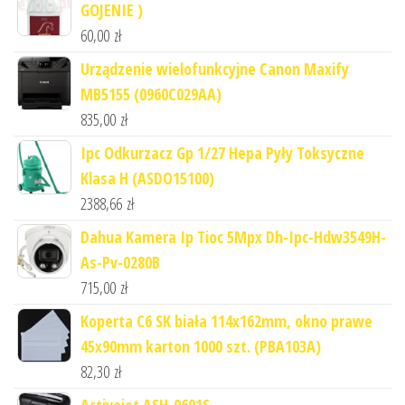
GOJENIE )
60,00
zł
Urządzenie wielofunkcyjne Canon Maxify
MB5155 (0960C029AA)
835,00
zł
Ipc Odkurzacz Gp 1/27 Hepa Pyły Toksyczne
Klasa H (ASDO15100)
2388,66
zł
Dahua Kamera Ip Tioc 5Mpx Dh-Ipc-Hdw3549H-
As-Pv-0280B
715,00
zł
Koperta C6 SK biała 114x162mm, okno prawe
45x90mm karton 1000 szt. (PBA103A)
82,30
zł
Activejet ASH-0601S