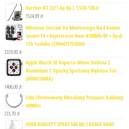
Karcher NT 22/1 Ap Bp L 1.528-130.0
1524,09
zł
Hikvision Zestaw Do Monitoringu Na 8 Kamer
Ipcam-T4 + Rejestrator Hwn-4108Mh-8P + Dysk
1Tb Toshiba (5904473754369)
3229,00
zł
Apple Watch SE Koperta 40mm Srebrna Z
Aluminium Z Opaską Sportową Błękitna Toń
(MKNY3WBA)
1406,00
zł
Cdvi Chromowany Metalowy Przepust Kablowy
600Mm
233,70
zł
OVER RANSEPT SPRAY 500 ML ( KONIE RANY