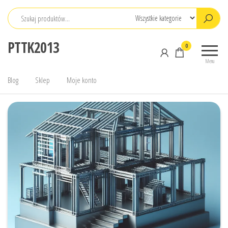
Przejdź
do
treści
PTTK2013
0
Menu
Blog
Sklep
Moje konto