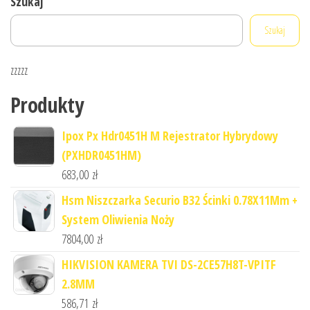
Szukaj
Szukaj
zzzzz
Produkty
Ipox Px Hdr0451H M Rejestrator Hybrydowy
(PXHDR0451HM)
683,00
zł
Hsm Niszczarka Securio B32 Ścinki 0.78X11Mm +
System Oliwienia Noży
7804,00
zł
HIKVISION KAMERA TVI DS-2CE57H8T-VPITF
2.8MM
586,71
zł