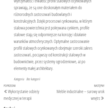
Wytrzymałość i trwałość profili stalowych ocynkowanych
sprawiają, że są one doskonałym materiałem do
różnorodnych zastosowań budowlanych i
konstrukcyjnych. Dzięki procesowi cynkowania, w którym
stalowa powierzchnia jest pokrywana cynkiem, profile
stalowe stają się odporniejsze na korozję i działanie
warunków atmosferycznych. Optymalne zastosowanie
profili stalowych ocynkowanych obejmuje szeroki zakres
zastosowań, począwszy od konstrukcji stalowych w
budownictwie, przez systemy ogrodzeniowe, aż po
elementy małej architektury.
Kategoria
Bez kategorii
Nawigacja
Poprzedni
POPRZEDNI
NASTĘPNY
Na
Wykorzystanie odzieży
Meble industrialne – surowy urok
wpisu
wpis
wp
medycznej w terapii
wnętrz