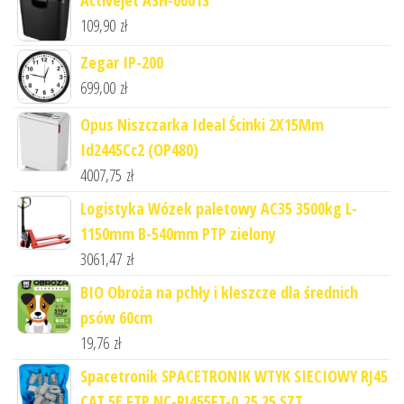
109,90
zł
Zegar IP-200
699,00
zł
Opus Niszczarka Ideal Ścinki 2X15Mm
Id2445Cc2 (OP480)
4007,75
zł
Logistyka Wózek paletowy AC35 3500kg L-
1150mm B-540mm PTP zielony
3061,47
zł
BIO Obroża na pchły i kleszcze dla średnich
psów 60cm
19,76
zł
Spacetronik SPACETRONIK WTYK SIECIOWY RJ45
CAT 5E FTP NC-RJ455FT-0_25 25 SZT.