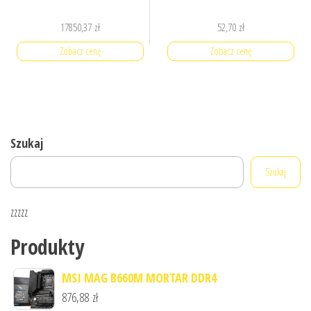
17850,37
zł
52,70
zł
Zobacz cenę
Zobacz cenę
Szukaj
Szukaj
zzzzz
Produkty
MSI MAG B660M MORTAR DDR4
876,88
zł