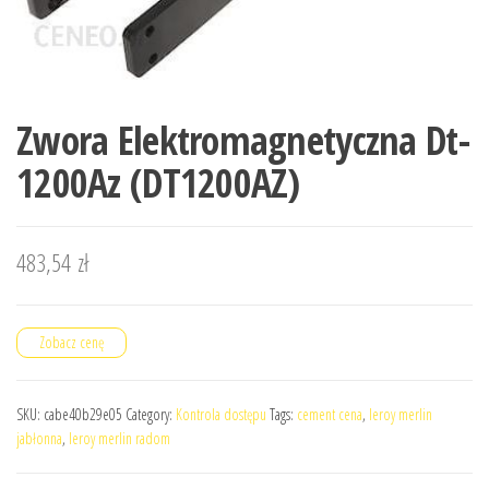
Zwora Elektromagnetyczna Dt-
1200Az (DT1200AZ)
483,54
zł
Zobacz cenę
SKU:
cabe40b29e05
Category:
Kontrola dostępu
Tags:
cement cena
,
leroy merlin
jabłonna
,
leroy merlin radom