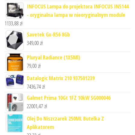
INFOCUS Lampa do projektora INFOCUS IN5144
- oryginalna lampa w nieoryginalnym module
1133,88
zł
Savetek Gx-R56 8Gb
349,00
zł
Pluryal Radiance (1X5Ml)
79,00
zł
Datalogic Matrix 210 937501239
7436,74
zł
Galmet Prima 10Gt 1FZ 10kW SG000046
22001,47
zł
Olej Do Niszczarek 250ML Butelka Z
Aplikatorem