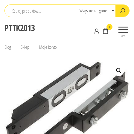
Przejdź
do
treści
PTTK2013
0
Menu
Blog
Sklep
Moje konto