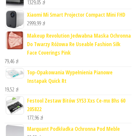
1329,05
zł
Xiaomi Mi Smart Projector Compact Mini FHD
2999,99
zł
Makeup Revolution Jedwabna Maska Ochronna
Do Twarzy Różowa Re Useable Fashion Silk
Face Coverings Pink
79,46
zł
Top-Opakowania Wypełnienia Pianowe
Instapak Quick Rt
19,52
zł
Festool Zestaw Bitów SYS3 Xxs Ce-mx Bhs 60
205822
177,96
zł
Marquant Podkładka Ochronna Pod Meble