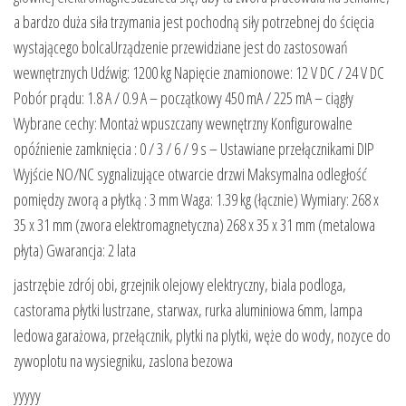
a bardzo duża siła trzymania jest pochodną siły potrzebnej do ścięcia
wystającego bolcaUrządzenie przewidziane jest do zastosowań
wewnętrznych Udźwig: 1200 kg Napięcie znamionowe: 12 V DC / 24 V DC
Pobór prądu: 1.8 A / 0.9 A – początkowy 450 mA / 225 mA – ciągły
Wybrane cechy: Montaż wpuszczany wewnętrzny Konfigurowalne
opóźnienie zamknięcia : 0 / 3 / 6 / 9 s – Ustawiane przełącznikami DIP
Wyjście NO/NC sygnalizujące otwarcie drzwi Maksymalna odległość
pomiędzy zworą a płytką : 3 mm Waga: 1.39 kg (łącznie) Wymiary: 268 x
35 x 31 mm (zwora elektromagnetyczna) 268 x 35 x 31 mm (metalowa
płyta) Gwarancja: 2 lata
jastrzębie zdrój obi, grzejnik olejowy elektryczny, biala podloga,
castorama płytki lustrzane, starwax, rurka aluminiowa 6mm, lampa
ledowa garażowa, przełącznik, plytki na plytki, węże do wody, nozyce do
zywoplotu na wysiegniku, zaslona bezowa
yyyyy