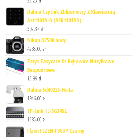
22,23
zł
Dahua Czytnik Zbliżeniowy Z Klawiaturą
Asr1101A-D (ASR1101AD)
392,37
zł
Nikon D7500 body
4285,00
zł
Zarys Easycare Xs Rękawice Nitrylkowe
Bezpudrowe
15,99
zł
Dahua Sd49225-Hc-La
1946,00
zł
TP-Link TL-SG3452
1585,00
zł
Flzen FLZEN-F30UP Czarny