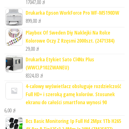
17047,00
zł
Drukarka Epson WorkForce Pro WF-M5190DW
899,00
zł
Playbox Of Sweden Diy Naklejki Na Rolce
Kolorowe Oczy Z Rzęsmi 2000szt. (2471384)
29,00
zł
Drukarka Etykiet Sato Cl4Nx Plus
(WWCLP102ZWANEU)
8324,03
zł
4-calowy wyświetlacz obsługuje rozdzielczość
Full HD+ i szeroką gamę kolorów. Stosunek
ekranu do całości smartfona wynosi 90
6,00
zł
Bcs Basic Monitoring Ip Full Hd 2Mpx 1Tb H265
4X Bcs B Tip12Fr3 2.8Mm Ir 30M (ZM25877)