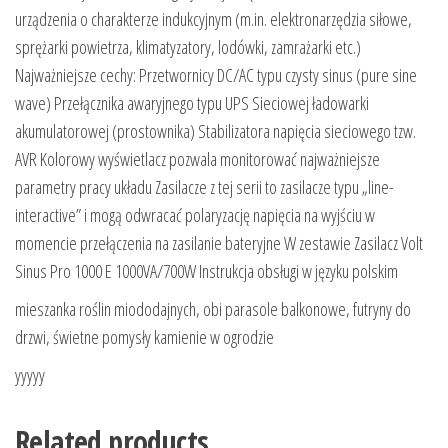
urządzenia o charakterze indukcyjnym (m.in. elektronarzędzia siłowe,
sprężarki powietrza, klimatyzatory, lodówki, zamrażarki etc.)
Najważniejsze cechy: Przetwornicy DC/AC typu czysty sinus (pure sine
wave) Przełącznika awaryjnego typu UPS Sieciowej ładowarki
akumulatorowej (prostownika) Stabilizatora napięcia sieciowego tzw.
AVR Kolorowy wyświetlacz pozwala monitorować najważniejsze
parametry pracy układu Zasilacze z tej serii to zasilacze typu „line-
interactive” i mogą odwracać polaryzację napięcia na wyjściu w
momencie przełączenia na zasilanie bateryjne W zestawie Zasilacz Volt
Sinus Pro 1000 E 1000VA/700W Instrukcja obsługi w języku polskim
mieszanka roślin miododajnych, obi parasole balkonowe, futryny do
drzwi, świetne pomysły kamienie w ogrodzie
yyyyy
Related products