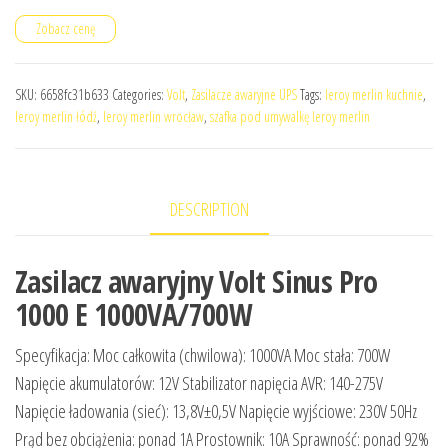
Zobacz cenę
SKU:
6658fc31b633
Categories:
Volt
,
Zasilacze awaryjne UPS
Tags:
leroy merlin kuchnie
,
leroy merlin łódź
,
leroy merlin wrocław
,
szafka pod umywalkę leroy merlin
DESCRIPTION
Zasilacz awaryjny Volt Sinus Pro
1000 E 1000VA/700W
Specyfikacja: Moc całkowita (chwilowa): 1000VA Moc stała: 700W
Napięcie akumulatorów: 12V Stabilizator napięcia AVR: 140-275V
Napięcie ładowania (sieć): 13,8V±0,5V Napięcie wyjściowe: 230V 50Hz
Prąd bez obciążenia: ponad 1A Prostownik: 10A Sprawność: ponad 92%