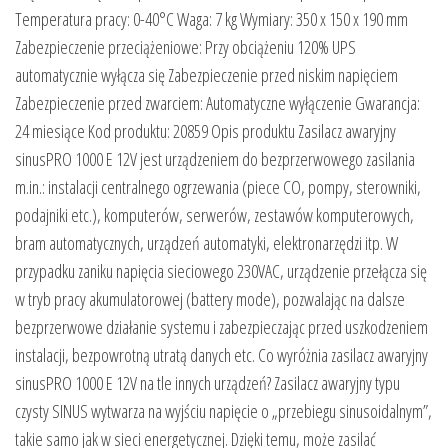
Temperatura pracy: 0-40°C Waga: 7 kg Wymiary: 350 x 150 x 190 mm
Zabezpieczenie przeciążeniowe: Przy obciążeniu 120% UPS
automatycznie wyłącza się Zabezpieczenie przed niskim napięciem
Zabezpieczenie przed zwarciem: Automatyczne wyłączenie Gwarancja:
24 miesiące Kod produktu: 20859 Opis produktu Zasilacz awaryjny
sinusPRO 1000 E 12V jest urządzeniem do bezprzerwowego zasilania
m.in.: instalacji centralnego ogrzewania (piece CO, pompy, sterowniki,
podajniki etc.), komputerów, serwerów, zestawów komputerowych,
bram automatycznych, urządzeń automatyki, elektronarzędzi itp. W
przypadku zaniku napięcia sieciowego 230VAC, urządzenie przełącza się
w tryb pracy akumulatorowej (battery mode), pozwalając na dalsze
bezprzerwowe działanie systemu i zabezpieczając przed uszkodzeniem
instalacji, bezpowrotną utratą danych etc. Co wyróżnia zasilacz awaryjny
sinusPRO 1000 E 12V na tle innych urządzeń? Zasilacz awaryjny typu
czysty SINUS wytwarza na wyjściu napięcie o „przebiegu sinusoidalnym”,
takie samo jak w sieci energetycznej. Dzięki temu, może zasilać