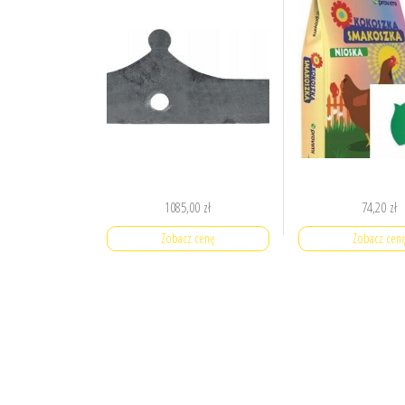
1085,00
zł
74,20
zł
Zobacz cenę
Zobacz cen