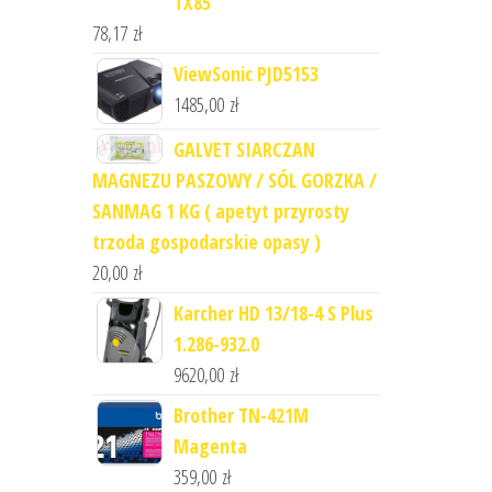
TX85
78,17
zł
ViewSonic PJD5153
1485,00
zł
GALVET SIARCZAN
MAGNEZU PASZOWY / SÓL GORZKA /
SANMAG 1 KG ( apetyt przyrosty
trzoda gospodarskie opasy )
20,00
zł
Karcher HD 13/18-4 S Plus
1.286-932.0
9620,00
zł
Brother TN-421M
Magenta
359,00
zł