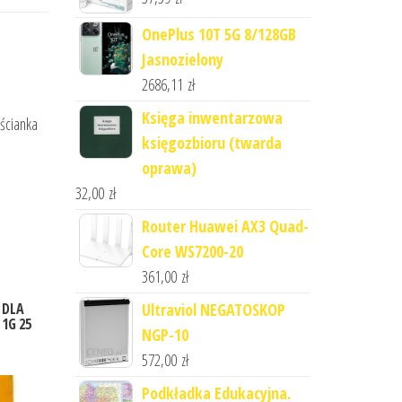
OnePlus 10T 5G 8/128GB
Jasnozielony
2686,11
zł
Księga inwentarzowa
 ścianka
księgozbioru (twarda
oprawa)
32,00
zł
Router Huawei AX3 Quad-
Core WS7200-20
361,00
zł
Ultraviol NEGATOSKOP
 DLA
1G 25
NGP-10
572,00
zł
Podkładka Edukacyjna.