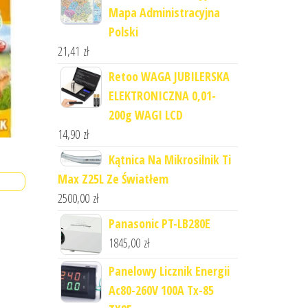
Mapa Administracyjna
Polski
21,41
zł
Retoo WAGA JUBILERSKA
ELEKTRONICZNA 0,01-
200g WAGI LCD
14,90
zł
Kątnica Na Mikrosilnik Ti
Max Z25L Ze Światłem
2500,00
zł
Panasonic PT-LB280E
1845,00
zł
Panelowy Licznik Energii
Ac80-260V 100A Tx-85