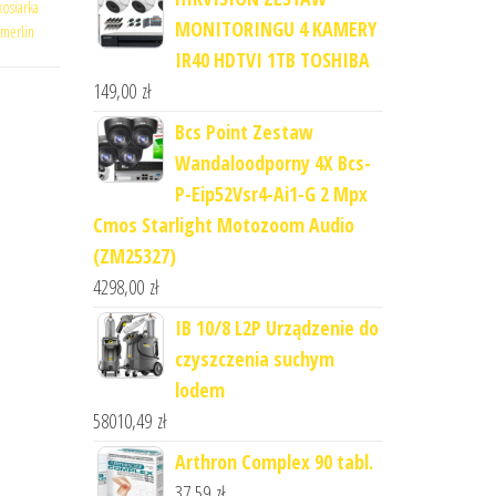
kosiarka
MONITORINGU 4 KAMERY
 merlin
IR40 HDTVI 1TB TOSHIBA
149,00
zł
Bcs Point Zestaw
Wandaloodporny 4X Bcs-
P-Eip52Vsr4-Ai1-G 2 Mpx
Cmos Starlight Motozoom Audio
(ZM25327)
4298,00
zł
IB 10/8 L2P Urządzenie do
czyszczenia suchym
lodem
58010,49
zł
Arthron Complex 90 tabl.
37,59
zł