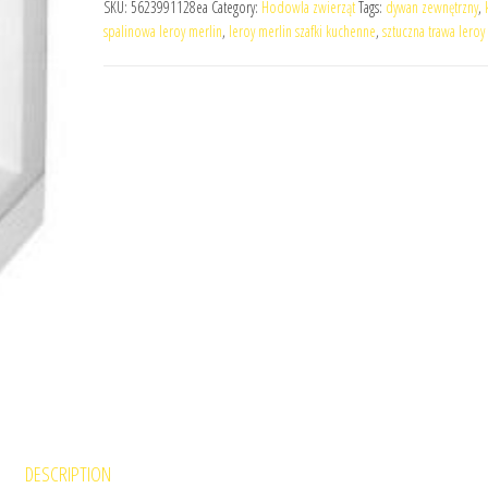
SKU:
5623991128ea
Category:
Hodowla zwierząt
Tags:
dywan zewnętrzny
,
spalinowa leroy merlin
,
leroy merlin szafki kuchenne
,
sztuczna trawa leroy
DESCRIPTION