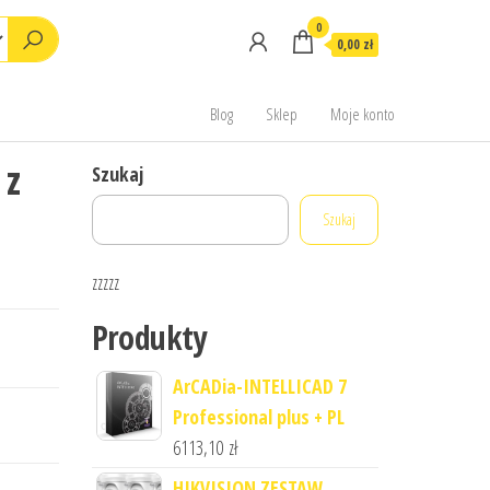
0
0,00 zł
Blog
Sklep
Moje konto
 z
Szukaj
Szukaj
zzzzz
Produkty
ArCADia-INTELLICAD 7
Professional plus + PL
6113,10
zł
HIKVISION ZESTAW