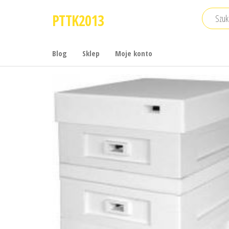
Przejdź
PTTK2013
do
treści
Blog
Sklep
Moje konto