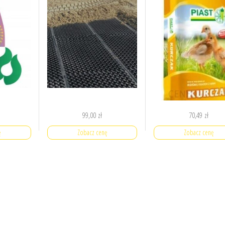
99,00
zł
70,49
zł
ę
Zobacz cenę
Zobacz cenę