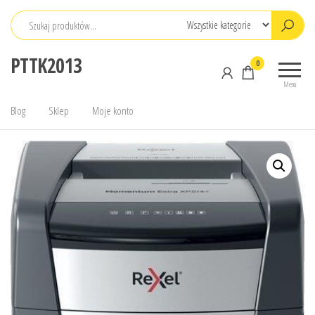
Przejdź
do
treści
PTTK2013
0
Menu
Blog
Sklep
Moje konto