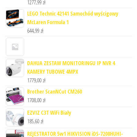
1277,99
zł
LEGO Technic 42141 Samochód wyścigowy
McLaren Formula 1
644,99
zł
DAHUA ZESTAW MONITORINGU IP NVR 4
KAMERY TUBOWE 4MPX
1779,00
zł
Brother ScanNCut CM260
1708,00
zł
EZVIZ C3T WiFi Biały
185,60
zł
REJESTRATOR 5w1 HIKVISION iDS-7208HUHI-