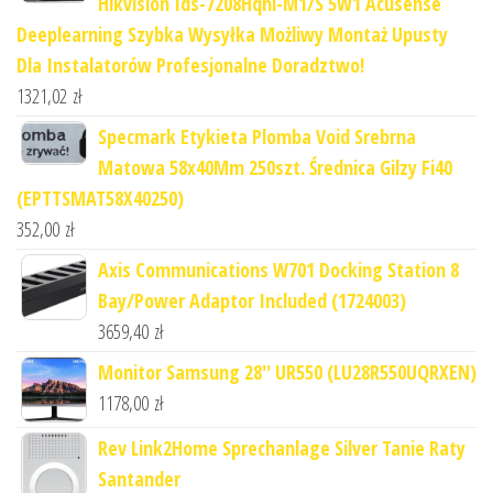
Hikvision Ids-7208Hqhi-M1/S 5W1 Acusense
Deeplearning Szybka Wysyłka Możliwy Montaż Upusty
Dla Instalatorów Profesjonalne Doradztwo!
1321,02
zł
Specmark Etykieta Plomba Void Srebrna
Matowa 58x40Mm 250szt. Średnica Gilzy Fi40
(EPTTSMAT58X40250)
352,00
zł
Axis Communications W701 Docking Station 8
Bay/Power Adaptor Included (1724003)
3659,40
zł
Monitor Samsung 28'' UR550 (LU28R550UQRXEN)
1178,00
zł
Rev Link2Home Sprechanlage Silver Tanie Raty
Santander