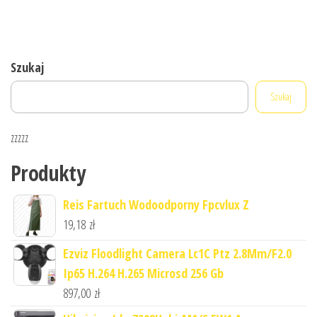
Szukaj
Szukaj
zzzzz
Produkty
Reis Fartuch Wodoodporny Fpcvlux Z
19,18
zł
Ezviz Floodlight Camera Lc1C Ptz 2.8Mm/F2.0
Ip65 H.264 H.265 Microsd 256 Gb
897,00
zł