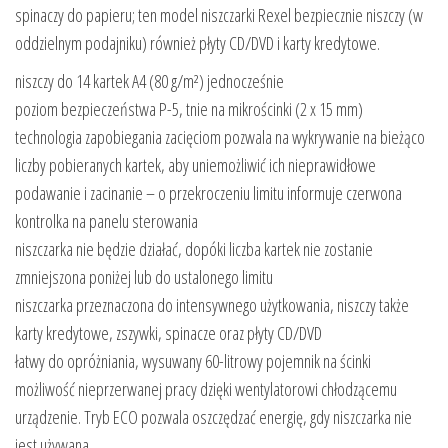
spinaczy do papieru; ten model niszczarki Rexel bezpiecznie niszczy (w
oddzielnym podajniku) również płyty CD/DVD i karty kredytowe.
niszczy do 14 kartek A4 (80 g/m²) jednocześnie
poziom bezpieczeństwa P-5, tnie na mikrościnki (2 x 15 mm)
technologia zapobiegania zacięciom pozwala na wykrywanie na bieżąco
liczby pobieranych kartek, aby uniemożliwić ich nieprawidłowe
podawanie i zacinanie – o przekroczeniu limitu informuje czerwona
kontrolka na panelu sterowania
niszczarka nie będzie działać, dopóki liczba kartek nie zostanie
zmniejszona poniżej lub do ustalonego limitu
niszczarka przeznaczona do intensywnego użytkowania, niszczy także
karty kredytowe, zszywki, spinacze oraz płyty CD/DVD
łatwy do opróżniania, wysuwany 60-litrowy pojemnik na ścinki
możliwość nieprzerwanej pracy dzięki wentylatorowi chłodzącemu
urządzenie. Tryb ECO pozwala oszczędzać energię, gdy niszczarka nie
jest używana