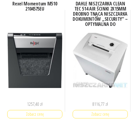
Rexel Momentum M510
DAHLE NISZCZARKA CLEAN
2104575EU
TEC 514 AIR ŚCINKI 2X15MM
DROBNO TNĄCA NISZCZARKA
DOKUMENTÓW „SECURITY” –
OPTYMALNA DO
SZCZEGÓLNIE WRAŻLIWYCH
DANYCH
1257,40
zł
8116,77
zł
Zobacz cenę
Zobacz cenę