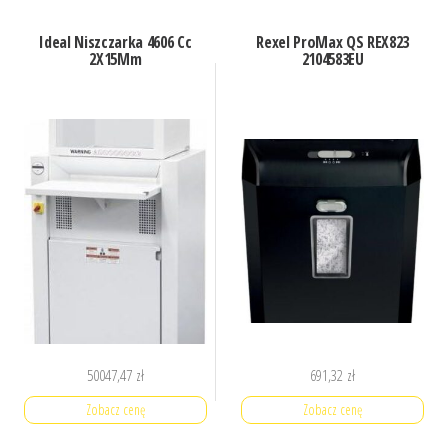
Ideal Niszczarka 4606 Cc
Rexel ProMax QS REX823
2X15Mm
2104583EU
50047,47
zł
691,32
zł
Zobacz cenę
Zobacz cenę