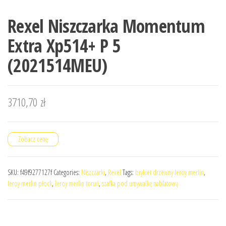
Rexel Niszczarka Momentum
Extra Xp514+ P 5
(2021514MEU)
3710,70
zł
Zobacz cenę
SKU:
f49f9277127f
Categories:
Niszczarki
,
Rexel
Tags:
brykiet drzewny leroy merlin
,
leroy merlin płock
,
leroy merlin toruń
,
szafka pod umywalkę nablatową