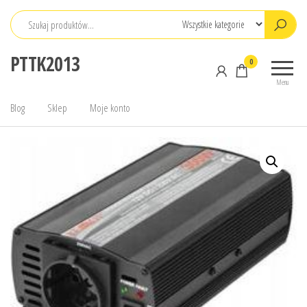
Przejdź
do
treści
PTTK2013
0
Menu
Blog
Sklep
Moje konto