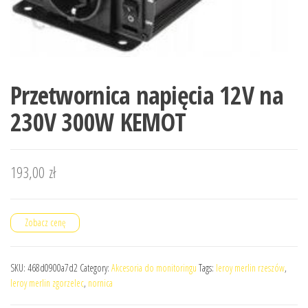
Przetwornica napięcia 12V na
230V 300W KEMOT
193,00
zł
Zobacz cenę
SKU:
468d0900a7d2
Category:
Akcesoria do monitoringu
Tags:
leroy merlin rzeszów
,
leroy merlin zgorzelec
,
nornica