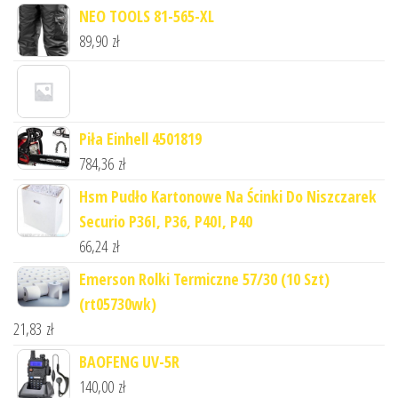
NEO TOOLS 81-565-XL
89,90
zł
Piła Einhell 4501819
784,36
zł
Hsm Pudło Kartonowe Na Ścinki Do Niszczarek
Securio P36I, P36, P40I, P40
66,24
zł
Emerson Rolki Termiczne 57/30 (10 Szt)
(rt05730wk)
21,83
zł
BAOFENG UV-5R
140,00
zł