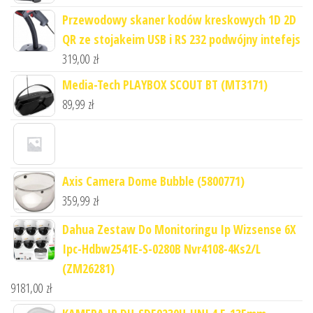
Przewodowy skaner kodów kreskowych 1D 2D
QR ze stojakeim USB i RS 232 podwójny intefejs
319,00
zł
Media-Tech PLAYBOX SCOUT BT (MT3171)
89,99
zł
Axis Camera Dome Bubble (5800771)
359,99
zł
Dahua Zestaw Do Monitoringu Ip Wizsense 6X
Ipc-Hdbw2541E-S-0280B Nvr4108-4Ks2/L
(ZM26281)
9181,00
zł