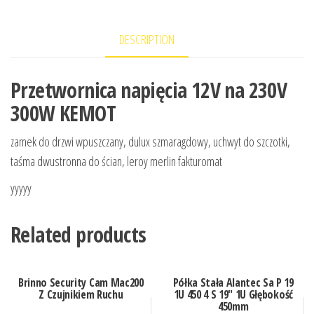
DESCRIPTION
Przetwornica napięcia 12V na 230V
300W KEMOT
zamek do drzwi wpuszczany, dulux szmaragdowy, uchwyt do szczotki,
taśma dwustronna do ścian, leroy merlin fakturomat
yyyyy
Related products
Brinno Security Cam Mac200
Półka Stała Alantec Sa P 19
Z Czujnikiem Ruchu
1U 450 4 S 19″ 1U Głębokość
450mm