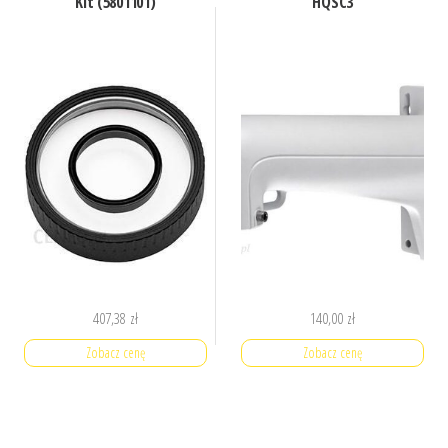
Kit (5801101)
HQSC3
407,38
zł
140,00
zł
Zobacz cenę
Zobacz cenę