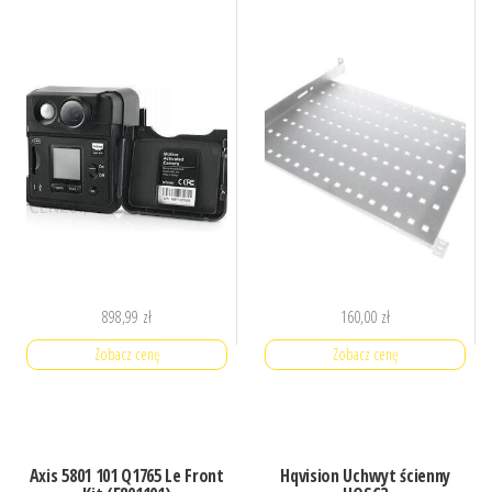
898,99
zł
160,00
zł
Zobacz cenę
Zobacz cenę
Axis 5801 101 Q1765 Le Front
Hqvision Uchwyt ścienny