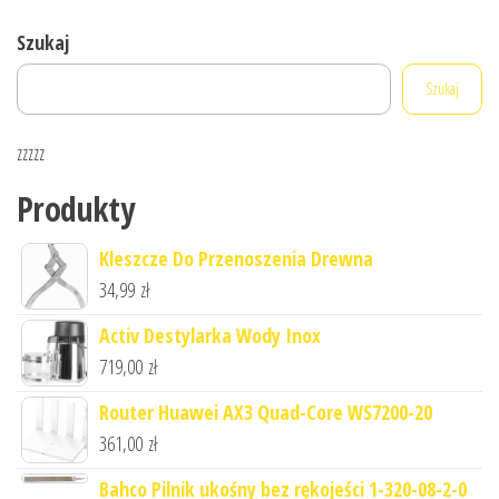
Szukaj
Szukaj
zzzzz
Produkty
Kleszcze Do Przenoszenia Drewna
34,99
zł
Activ Destylarka Wody Inox
719,00
zł
Router Huawei AX3 Quad-Core WS7200-20
361,00
zł
Bahco Pilnik ukośny bez rękojeści 1-320-08-2-0