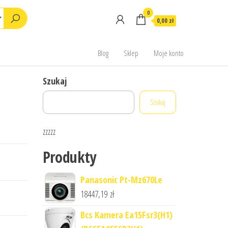
0
0,00 zł
Blog
Sklep
Moje konto
Szukaj
Szukaj
zzzzz
Produkty
Panasonic Pt-Mz670Le
18447,19
zł
Bcs Kamera Ea15Fsr3(H1)