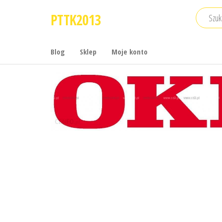
Przejdź
PTTK2013
do
treści
Blog
Sklep
Moje konto