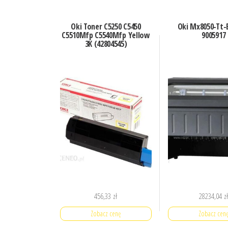
Oki Toner C5250 C5450
Oki Mx8050-Tt-
C5510Mfp C5540Mfp Yellow
9005917
3K (42804545)
456,33
zł
28234,04
z
Zobacz cenę
Zobacz cen