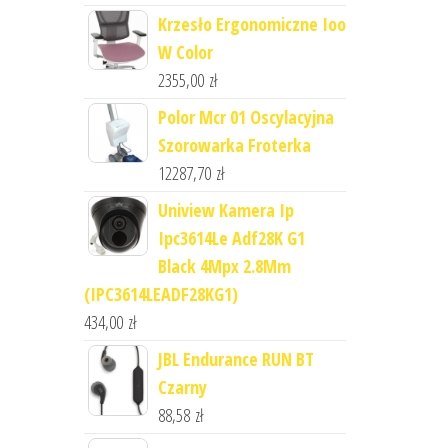
Krzesło Ergonomiczne Ioo
W Color
2355,00
zł
Polor Mcr 01 Oscylacyjna
Szorowarka Froterka
12287,70
zł
Uniview Kamera Ip
Ipc3614Le Adf28K G1
Black 4Mpx 2.8Mm
(IPC3614LEADF28KG1)
434,00
zł
JBL Endurance RUN BT
Czarny
88,58
zł