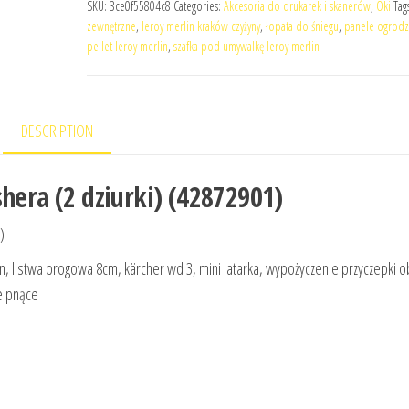
SKU:
3ce0f55804c8
Categories:
Akcesoria do drukarek i skanerów
,
Oki
Tag
zewnętrzne
,
leroy merlin kraków czyżyny
,
łopata do śniegu
,
panele ogrod
pellet leroy merlin
,
szafka pod umywalkę leroy merlin
DESCRIPTION
hera (2 dziurki) (42872901)
)
in, listwa progowa 8cm, kärcher wd 3, mini latarka, wypożyczenie przyczepki ob
we pnące