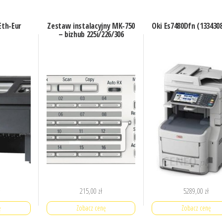
Eth-Eur
Zestaw instalacyjny MK-750
Oki Es7480Dfn (133430
– bizhub 225i/226/306
ł
215,00
zł
5289,00
zł
ę
Zobacz cenę
Zobacz cenę