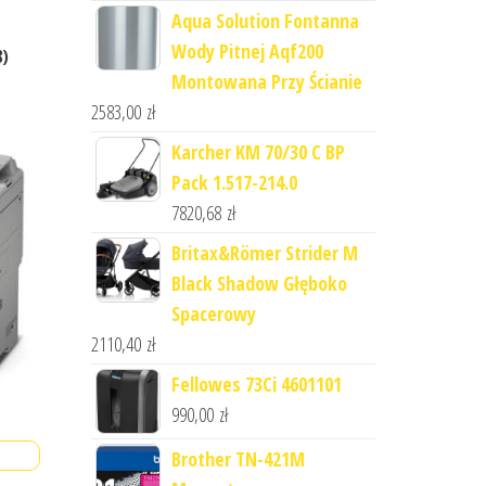
Aqua Solution Fontanna
Wody Pitnej Aqf200
8)
Montowana Przy Ścianie
2583,00
zł
Karcher KM 70/30 C BP
Pack 1.517-214.0
7820,68
zł
Britax&Römer Strider M
Black Shadow Głęboko
Spacerowy
2110,40
zł
Fellowes 73Ci 4601101
990,00
zł
Brother TN-421M