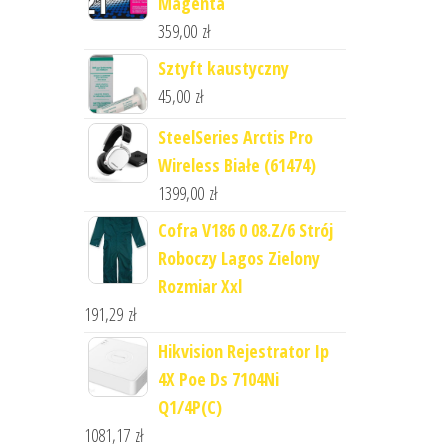
Magenta
359,00
zł
Sztyft kaustyczny
45,00
zł
SteelSeries Arctis Pro
Wireless Białe (61474)
1399,00
zł
Cofra V186 0 08.Z/6 Strój
Roboczy Lagos Zielony
Rozmiar Xxl
191,29
zł
Hikvision Rejestrator Ip
4X Poe Ds 7104Ni
Q1/4P(C)
1081,17
zł