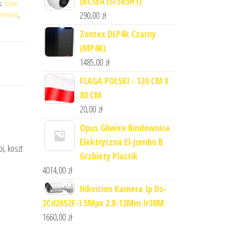
(BCSEA15FSR3H1)
s:
drzwi
290,00
zł
zeniowe
,
Zontex DLP4k Czarny
(MP4K)
1485,00
zł
FLAGA POLSKI - 120 CM X
80 CM
20,00
zł
Opus Gliwice Bindownica
Elektryczna El-Jumbo B
i, koszt
Grzbiety Plastik
4014,00
zł
Hikvision Kamera Ip Ds-
2Cd2652F-I 5Mpx 2.8-12Mm Ir30M
1660,00
zł