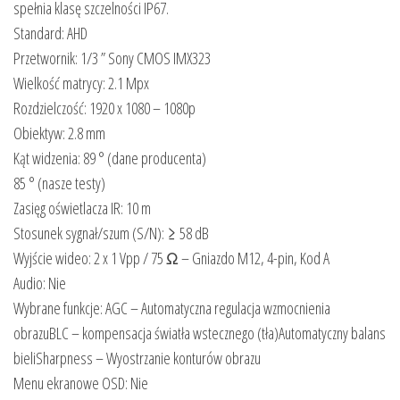
spełnia klasę szczelności IP67.
Standard: AHD
Przetwornik: 1/3 ” Sony CMOS IMX323
Wielkość matrycy: 2.1 Mpx
Rozdzielczość: 1920 x 1080 – 1080p
Obiektyw: 2.8 mm
Kąt widzenia: 89 ° (dane producenta)
85 ° (nasze testy)
Zasięg oświetlacza IR: 10 m
Stosunek sygnał/szum (S/N): ≥ 58 dB
Wyjście wideo: 2 x 1 Vpp / 75 Ω – Gniazdo M12, 4-pin, Kod A
Audio: Nie
Wybrane funkcje: AGC – Automatyczna regulacja wzmocnienia
obrazuBLC – kompensacja światła wstecznego (tła)Automatyczny balans
bieliSharpness – Wyostrzanie konturów obrazu
Menu ekranowe OSD: Nie