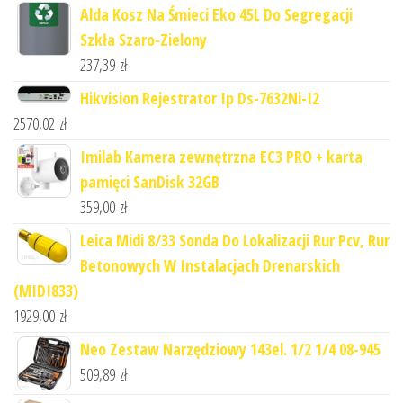
Alda Kosz Na Śmieci Eko 45L Do Segregacji
Szkła Szaro-Zielony
237,39
zł
Hikvision Rejestrator Ip Ds-7632Ni-I2
2570,02
zł
Imilab Kamera zewnętrzna EC3 PRO + karta
pamięci SanDisk 32GB
359,00
zł
Leica Midi 8/33 Sonda Do Lokalizacji Rur Pcv, Rur
Betonowych W Instalacjach Drenarskich
(MIDI833)
1929,00
zł
Neo Zestaw Narzędziowy 143el. 1/2 1/4 08-945
509,89
zł