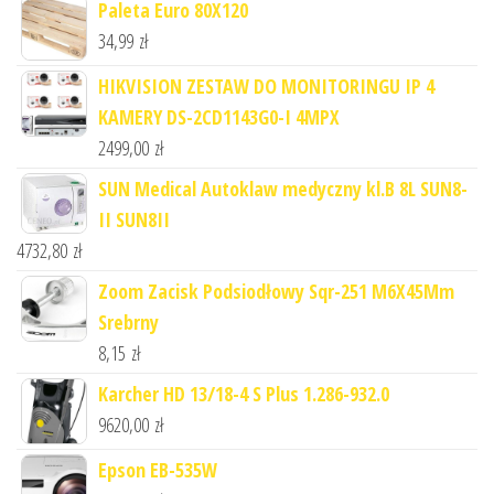
Paleta Euro 80X120
34,99
zł
HIKVISION ZESTAW DO MONITORINGU IP 4
KAMERY DS-2CD1143G0-I 4MPX
2499,00
zł
SUN Medical Autoklaw medyczny kl.B 8L SUN8-
II SUN8II
4732,80
zł
Zoom Zacisk Podsiodłowy Sqr-251 M6X45Mm
Srebrny
8,15
zł
Karcher HD 13/18-4 S Plus 1.286-932.0
9620,00
zł
Epson EB-535W