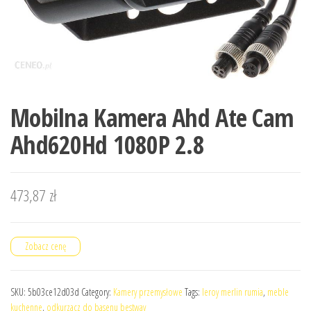
Mobilna Kamera Ahd Ate Cam
Ahd620Hd 1080P 2.8
473,87
zł
Zobacz cenę
SKU:
5b03ce12d03d
Category:
Kamery przemysłowe
Tags:
leroy merlin rumia
,
meble
kuchenne
,
odkurzacz do basenu bestway