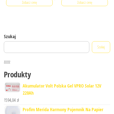
Zobacz cenę
Zobacz cenę
Szukaj
Szukaj
zzzzz
Produkty
Akumulator Volt Polska Gel VPRO Solar 12V
220Ah
1594,04
zł
Profim Merida Harmony Pojemnik Na Papier