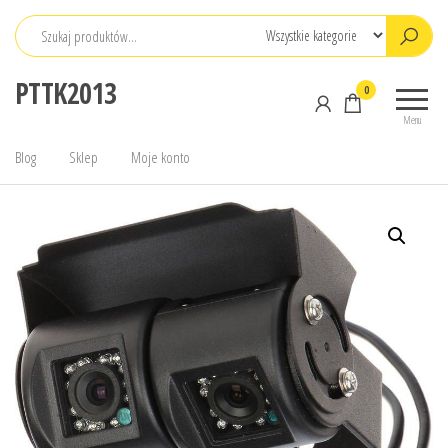
Przejdź
do
treści
PTTK2013
0
Menu
Blog
Sklep
Moje konto