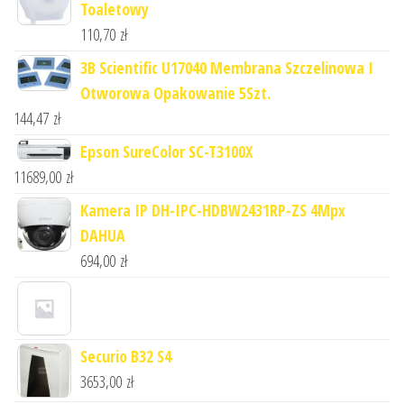
Toaletowy
110,70
zł
3B Scientific U17040 Membrana Szczelinowa I
Otworowa Opakowanie 5Szt.
144,47
zł
Epson SureColor SC-T3100X
11689,00
zł
Kamera IP DH-IPC-HDBW2431RP-ZS 4Mpx
DAHUA
694,00
zł
Securio B32 S4
3653,00
zł