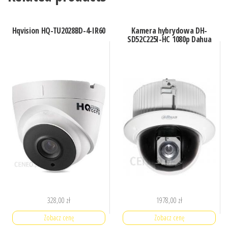
Hqvision HQ-TU2028BD-4-IR60
Kamera hybrydowa DH-
SD52C225I-HC 1080p Dahua
328,00
zł
1978,00
zł
Zobacz cenę
Zobacz cenę