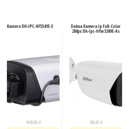
Kamera DH-IPC-HF5541E-E
Dahua Kamera Ip Full-Color
2Mpx Dh-Ipc-Hfw3249E-As
1800,00
zł
349,00
zł