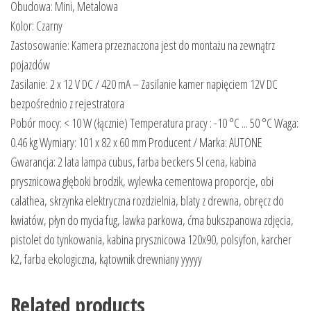
Obudowa: Mini, Metalowa
Kolor: Czarny
Zastosowanie: Kamera przeznaczona jest do montażu na zewnątrz
pojazdów
Zasilanie: 2 x 12 V DC / 420 mA – Zasilanie kamer napięciem 12V DC
bezpośrednio z rejestratora
Pobór mocy: < 10 W (łącznie) Temperatura pracy : -10 °C ... 50 °C Waga:
0.46 kg Wymiary: 101 x 82 x 60 mm Producent / Marka: AUTONE
Gwarancja: 2 lata lampa cubus, farba beckers 5l cena, kabina
prysznicowa głęboki brodzik, wylewka cementowa proporcje, obi
calathea, skrzynka elektryczna rozdzielnia, blaty z drewna, obręcz do
kwiatów, płyn do mycia fug, lawka parkowa, ćma bukszpanowa zdjęcia,
pistolet do tynkowania, kabina prysznicowa 120x90, polsyfon, karcher
k2, farba ekologiczna, kątownik drewniany yyyyy
Related products