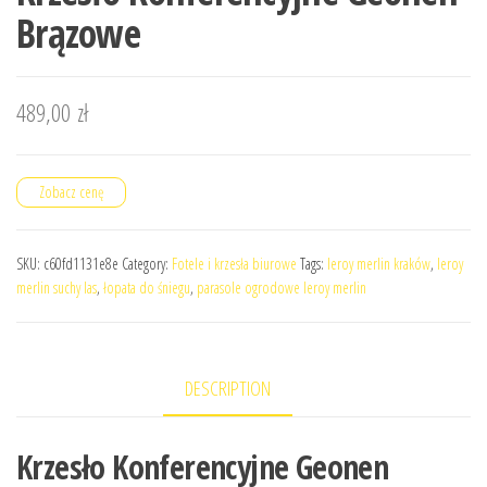
Brązowe
489,00
zł
Zobacz cenę
SKU:
c60fd1131e8e
Category:
Fotele i krzesła biurowe
Tags:
leroy merlin kraków
,
leroy
merlin suchy las
,
łopata do śniegu
,
parasole ogrodowe leroy merlin
DESCRIPTION
Krzesło Konferencyjne Geonen