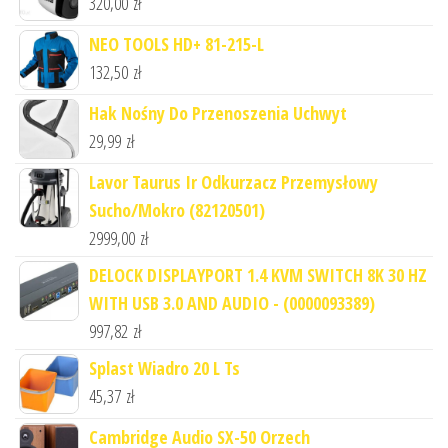
320,00
zł
NEO TOOLS HD+ 81-215-L
132,50
zł
Hak Nośny Do Przenoszenia Uchwyt
29,99
zł
Lavor Taurus Ir Odkurzacz Przemysłowy
Sucho/Mokro (82120501)
2999,00
zł
DELOCK DISPLAYPORT 1.4 KVM SWITCH 8K 30 HZ
WITH USB 3.0 AND AUDIO - (0000093389)
997,82
zł
Splast Wiadro 20 L Ts
45,37
zł
Cambridge Audio SX-50 Orzech