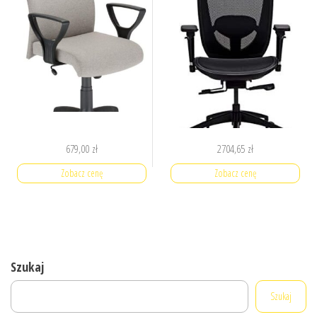
679,00
zł
2704,65
zł
Zobacz cenę
Zobacz cenę
Szukaj
Szukaj