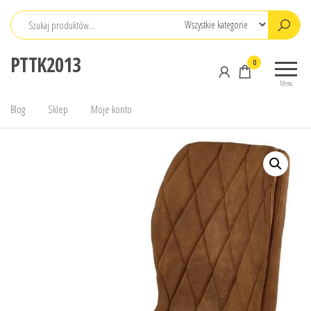
Przejdź
do
treści
PTTK2013
0
Menu
Blog
Sklep
Moje konto