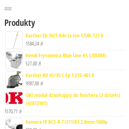
zzzzz
Produkty
Karcher EB 30/1 Adv Li-Ion 1.545-127.0
1584,24
zł
Hendi Frytownica Blue Line 4 L (205808)
527,00
zł
Karcher BD 43/35 C Ep 1.515-401.0
9387,00
zł
OKI moduł dziurkujący do finishera (2 dziurki)
(42872901)
1570,71
zł
Kamera IP BCS-B-TI211IR3 2.8mm 1080p