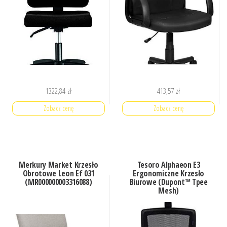
1322,84
zł
413,57
zł
Zobacz cenę
Zobacz cenę
Merkury Market Krzesło
Tesoro Alphaeon E3
Obrotowe Leon Ef 031
Ergonomiczne Krzesło
(MR000000003316088)
Biurowe (Dupont™ Tpee
Mesh)