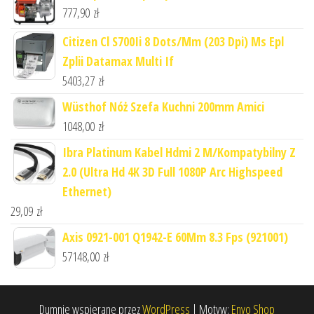
777,90
zł
Citizen Cl S700Ii 8 Dots/Mm (203 Dpi) Ms Epl
Zplii Datamax Multi If
5403,27
zł
Wüsthof Nóż Szefa Kuchni 200mm Amici
1048,00
zł
Ibra Platinum Kabel Hdmi 2 M/Kompatybilny Z
2.0 (Ultra Hd 4K 3D Full 1080P Arc Highspeed
Ethernet)
29,09
zł
Axis 0921-001 Q1942-E 60Mm 8.3 Fps (921001)
57148,00
zł
Dumnie wspierane przez
WordPress
|
Motyw:
Envo Shop