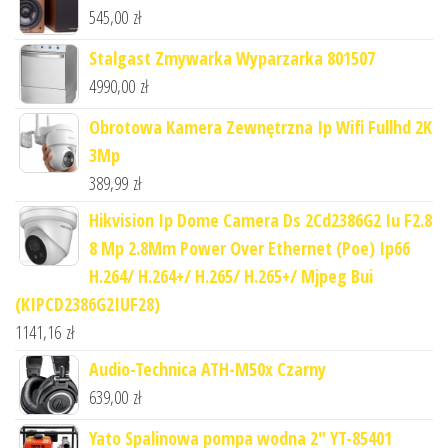
545,00
zł
Stalgast Zmywarka Wyparzarka 801507
4990,00
zł
Obrotowa Kamera Zewnętrzna Ip Wifi Fullhd 2K
3Mp
389,99
zł
Hikvision Ip Dome Camera Ds 2Cd2386G2 Iu F2.8
8 Mp 2.8Mm Power Over Ethernet (Poe) Ip66
H.264/ H.264+/ H.265/ H.265+/ Mjpeg Bui
(KIPCD2386G2IUF28)
1141,16
zł
Audio-Technica ATH-M50x Czarny
639,00
zł
Yato Spalinowa pompa wodna 2" YT-85401