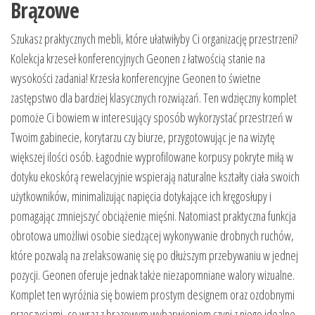
Brązowe
Szukasz praktycznych mebli, które ułatwiłyby Ci organizację przestrzeni?
Kolekcja krzeseł konferencyjnych Geonen z łatwością stanie na
wysokości zadania! Krzesła konferencyjne Geonen to świetne
zastępstwo dla bardziej klasycznych rozwiązań. Ten wdzięczny komplet
pomoże Ci bowiem w interesujący sposób wykorzystać przestrzeń w
Twoim gabinecie, korytarzu czy biurze, przygotowując je na wizytę
większej ilości osób. Łagodnie wyprofilowane korpusy pokryte miłą w
dotyku ekoskórą rewelacyjnie wspierają naturalne kształty ciała swoich
użytkowników, minimalizując napięcia dotykające ich kręgosłupy i
pomagając zmniejszyć obciążenie mięśni. Natomiast praktyczna funkcja
obrotowa umożliwi osobie siedzącej wykonywanie drobnych ruchów,
które pozwalą na zrelaksowanię się po dłuższym przebywaniu w jednej
pozycji. Geonen oferuje jednak także niezapomniane walory wizualne.
Komplet ten wyróżnia się bowiem prostym designem oraz ozdobnymi
przeszyciami, co wraz z brązowym wybarwieniem czyni z niego idealne