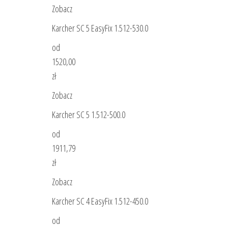
Zobacz
Karcher SC 5 EasyFix 1.512-530.0
od
1520,00
zł
Zobacz
Karcher SC 5 1.512-500.0
od
1911,79
zł
Zobacz
Karcher SC 4 EasyFix 1.512-450.0
od