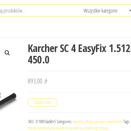
Karcher SC 4 EasyFix 1.512
450.0
893,00
zł
Zobacz cenę
SKU:
3118856a68e5
Categories:
Karcher
,
Mopy parowe i parownice
Tags:
merlin swadzim
,
linoleum leroy merlin
,
płotek ogrodowy