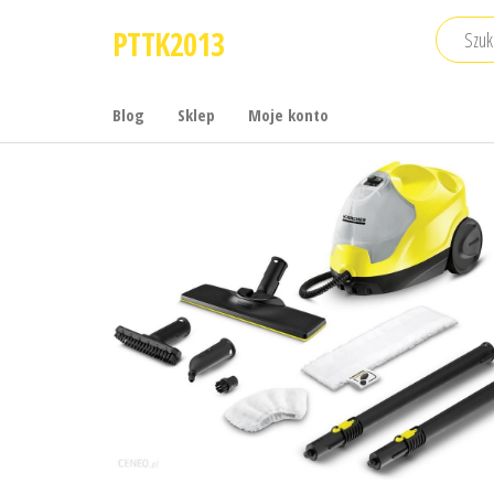
Przejdź
PTTK2013
do
treści
Blog
Sklep
Moje konto