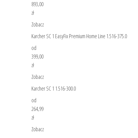
893,00
zł
Zobacz
Karcher SC 1 EasyFix Premium Home Line 1.516-375.0
od
399,00
zł
Zobacz
Karcher SC 1 1.516-300.0
od
264,99
zł
Zobacz