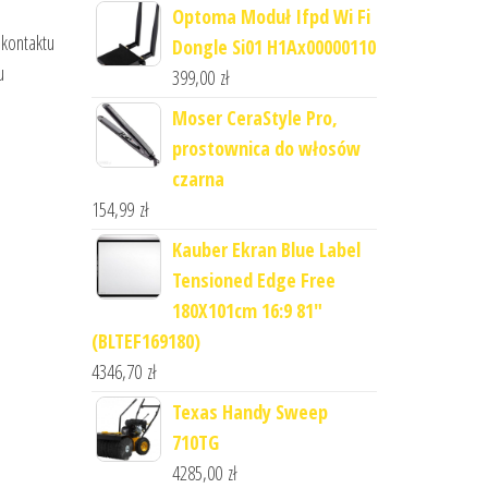
Optoma Moduł Ifpd Wi Fi
 kontaktu
Dongle Si01 H1Ax00000110
u
399,00
zł
Moser CeraStyle Pro,
prostownica do włosów
czarna
154,99
zł
Kauber Ekran Blue Label
Tensioned Edge Free
180X101cm 16:9 81"
(BLTEF169180)
4346,70
zł
Texas Handy Sweep
710TG
4285,00
zł