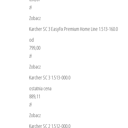
zł
Zobacz
Karcher SC 3 EasyFix Premium Home Line 1.513-160.0
od
799,00
zł
Zobacz
Karcher SC 3 1.513-000.0
ostatnia cena
889,11
zł
Zobacz
Karcher SC 2 1.512-000.0