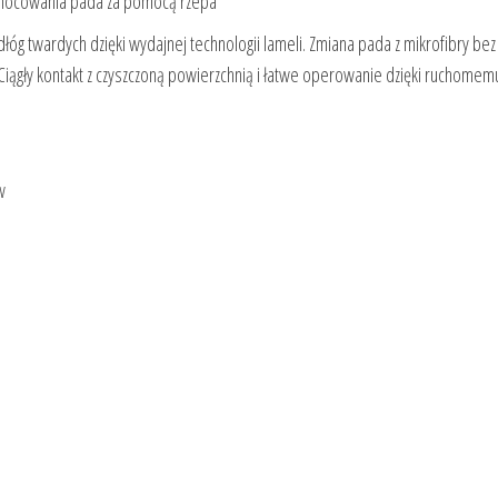
 mocowania pada za pomocą rzepa
łóg twardych dzięki wydajnej technologii lameli. Zmiana pada z mikrofibry bez
iągły kontakt z czyszczoną powierzchnią i łatwe operowanie dzięki ruchomem
w