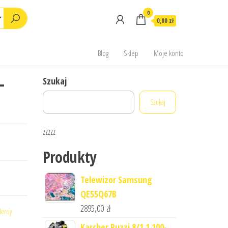
0
0,00 zł
Blog
Sklep
Moje konto
-
Szukaj
Szukaj
zzzzz
Produkty
Telewizor Samsung
QE55Q67B
2895,00
zł
leroy
Karcher Puzzi 8/1 1.100-