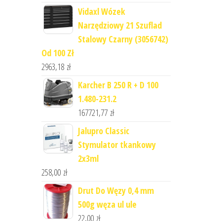
Vidaxl Wózek
Narzędziowy 21 Szuflad
Stalowy Czarny (3056742)
Od 100 Zł
2963,18
zł
Karcher B 250 R + D 100
1.480-231.2
167721,77
zł
Jalupro Classic
Stymulator tkankowy
2x3ml
258,00
zł
Drut Do Węzy 0,4 mm
500g węza ul ule
22,00
zł