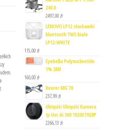
240.0
2497,00
zł
LENOVO LP12 słuchawki
bluetooth TWS białe
LP12-WHITE
115,00
zł
zelkich
Eyebella Polynucleotide
szy
1% 2Ml
brudem.
160,00
zł
a
Beurer MG 70
t
237,99
zł
Ubiquiti Ubiquiti Kamera
Ip Uvc Ai 360 1920X1920P
2266,13
zł