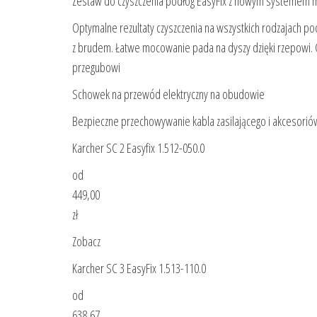
Zestaw do czyszczenia podłóg EasyFix z nowym systemem
Optymalne rezultaty czyszczenia na wszystkich rodzajach pod
z brudem. Łatwe mocowanie pada na dyszy dzięki rzepowi. C
przegubowi
Schowek na przewód elektryczny na obudowie
Bezpieczne przechowywanie kabla zasilającego i akcesorió
Karcher SC 2 Easyfix 1.512-050.0
od
449,00
zł
Zobacz
Karcher SC 3 EasyFix 1.513-110.0
od
638,67