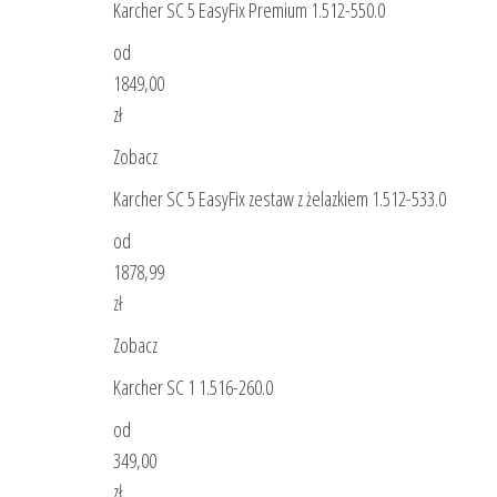
Karcher SC 5 EasyFix Premium 1.512-550.0
od
1849,00
zł
Zobacz
Karcher SC 5 EasyFix zestaw z żelazkiem 1.512-533.0
od
1878,99
zł
Zobacz
Karcher SC 1 1.516-260.0
od
349,00
zł