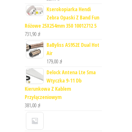
Kserokopiarka Hendi
Zebra Opaski Z Band Fun
Różowe 25X254mm 350 10012712 5
731,90
zł
BaByliss AS952E Dual Hot
Air
179,00
zł
Delock Antena Lte Sma
Wtyczka 9-11 Db
Kierunkowa Z Kablem
Przyłączeniowym
381,00
zł