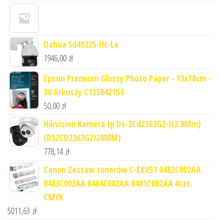
Dahua Sd49225-Hc-La
1946,00
zł
Epson Premium Glossy Photo Paper - 13x18cm -
30 Arkuszy C13S042154
50,00
zł
Hikvision Kamera Ip Ds-2Cd2363G2-I(2.8Mm)
(DS2CD2363G2I28MM)
778,14
zł
Canon Zestaw tonerów C-EXV51 0482C002AA
0483C002AA 0484C002AA 0481C002AA 4szt.
CMYK
5011,63
zł