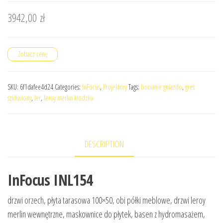
3942,00
zł
Zobacz cenę
SKU:
6f1dafee4d24
Categories:
InFocus
,
Projektory
Tags:
bocianie gniazdo
,
gres
szkliwiony
,
ler
,
leroy merlin kłodzko
DESCRIPTION
InFocus INL154
drzwi orzech, płyta tarasowa 100×50, obi półki meblowe, drzwi leroy
merlin wewnętrzne, maskownice do płytek, basen z hydromasażem,