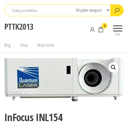
Przejdź
do
treści
PTTK2013
0
Menu
Blog
Sklep
Moje konto
InFocus INL154