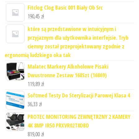
Fitclog Clog Basic 001 Biały Ob Src
190,45
zł
które są przedstawione w intuicyjnym i
przyjaznym dla użytkownika interfejsie. Tryb
ciemny został przeprojektowany zgodnie z
ergonomią ludzkiego oka tak
Malatec Markery Alkoholowe Pisaki
Dwustronne Zestaw 168Szt (16869)
119,89
zł
Softmed Testy Do Sterylizacji Parowej Klasa 4
36,33
zł
PROTEC MONITORING ZEWNĘTRZNY 2 KAMERY
4K 8MP IR50 PRXVR02T8DBD
819,00
zł