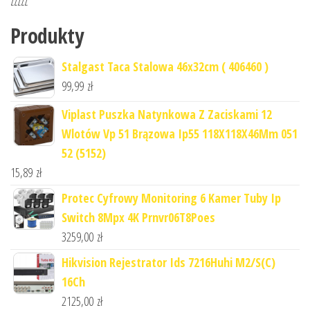
zzzzz
Produkty
Stalgast Taca Stalowa 46x32cm ( 406460 )
99,99
zł
Viplast Puszka Natynkowa Z Zaciskami 12
Wlotów Vp 51 Brązowa Ip55 118X118X46Mm 051
52 (5152)
15,89
zł
Protec Cyfrowy Monitoring 6 Kamer Tuby Ip
Switch 8Mpx 4K Prnvr06T8Poes
3259,00
zł
Hikvision Rejestrator Ids 7216Huhi M2/S(C)
16Ch
2125,00
zł