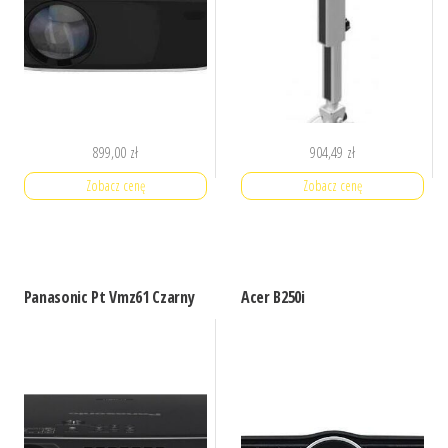
899,00
zł
904,49
zł
Zobacz cenę
Zobacz cenę
Panasonic Pt Vmz61 Czarny
Acer B250i