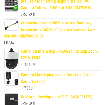
Bcs Basic Monitoring 4Mpx 1Tb H265+ 8X+
Kamera Tubowa 3.6Mm Ir 30M (ZM23436)
2755,99
zł
Greenworkstools 24V Odkurzacz Domowy
Greenworks Gd24Svk4 Zestaw Ładowarka +
Aku 4Ah (GR4700607UB)
1464,67
zł
Comelit Kamera Kopułkowa Ip Ptz 2Mp Zoom
X25 Ir 150M
4630,43
zł
Kamera Mini Szpiegowska Detekcja Ruchu
Kamerka (K24)
147,88
zł
Drukarka Develop Ineo 5000I A4 (ACF1121)
2799,00
zł