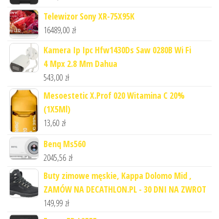
Telewizor Sony XR-75X95K
16489,00
zł
Kamera Ip Ipc Hfw1430Ds Saw 0280B Wi Fi
4 Mpx 2.8 Mm Dahua
543,00
zł
Mesoestetic X.Prof 020 Witamina C 20%
(1X5Ml)
13,60
zł
Benq Ms560
2045,56
zł
Buty zimowe męskie, Kappa Dolomo Mid ,
ZAMÓW NA DECATHLON.PL - 30 DNI NA ZWROT
149,99
zł