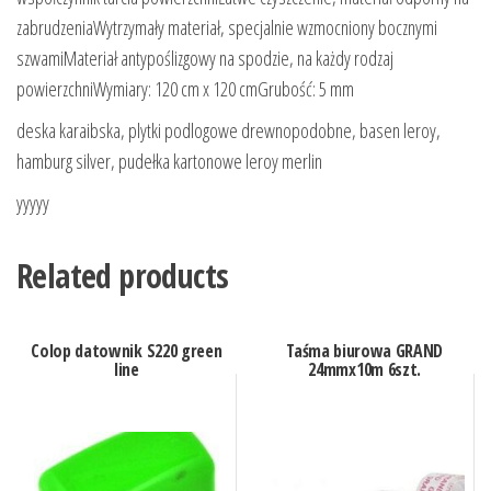
zabrudzeniaWytrzymały materiał, specjalnie wzmocniony bocznymi
szwamiMateriał antypoślizgowy na spodzie, na każdy rodzaj
powierzchniWymiary: 120 cm x 120 cmGrubość: 5 mm
deska karaibska, plytki podlogowe drewnopodobne, basen leroy,
hamburg silver, pudełka kartonowe leroy merlin
yyyyy
Related products
Colop datownik S220 green
Taśma biurowa GRAND
line
24mmx10m 6szt.