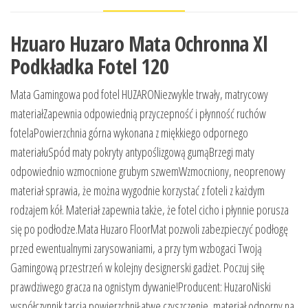
Hzuaro Huzaro Mata Ochronna Xl
Podkładka Fotel 120
Mata Gamingowa pod fotel HUZARONiezwykle trwały, matrycowy
materiałZapewnia odpowiednią przyczepność i płynność ruchów
fotelaPowierzchnia górna wykonana z miękkiego odpornego
materiałuSpód maty pokryty antypoślizgową gumąBrzegi maty
odpowiednio wzmocnione grubym szwemWzmocniony, neoprenowy
materiał sprawia, że można wygodnie korzystać z foteli z każdym
rodzajem kół. Materiał zapewnia także, że fotel cicho i płynnie porusza
się po podłodze.Mata Huzaro FloorMat pozwoli zabezpieczyć podłogę
przed ewentualnymi zarysowaniami, a przy tym wzbogaci Twoją
Gamingową przestrzeń w kolejny designerski gadżet. Poczuj siłę
prawdziwego gracza na ognistym dywanie!Producent: HuzaroNiski
współczynnik tarcia powierzchniŁatwe czyszczenie, materiał odporny na