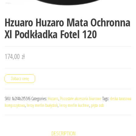
Hzuaro Huzaro Mata Ochronna
Xl Podkładka Fotel 120
174,00
zł
Zobacz cenę
SKU:
fa2f4b2f55f6
Categories:
Huzaro
,
Pozostałe akcesoria biurowe
Tags:
deska tarasowa
kompozytowa
,
leroy merlin białystok
,
leroy merlin kuchnie
,
płyta osb
DESCRIPTION