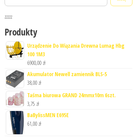
zzzzz
Produkty
Urządzenie Do Wiązania Drewna Lumag Hbg
100 1M3
6900,00
zł
Akumulator Newell zamiennik BLS-5
38,00
zł
Taśma biurowa GRAND 24mmx10m 6szt.
3,75
zł
BaBylissMEN E695E
61,00
zł