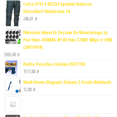
Cofra V191 0 00.Z54 Spodnie Robocze
Düsseldorf Niebieskie 54
246,01
zł
Hikvision Hiwatch Zestaw Do Monitoringu Ip
Poe Hwn-4108Mh-8P 8X Hwi-T240H 4Mpx Ir 30M
(ZM11014)
3365,00
zł
Dedra frezarka stołowa DED7742
1517,00
zł
Modi Home Długopis Żelowy 2 Sztuki Niebieski
12,00
zł