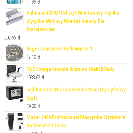
11,99
zł
Dahua Asf280Zl Uchwyt Montażowy Szybka
Wysyłka Możliwy Montaż Upusty Dla
Instalatorów
202,95
zł
Roger Łańcuszek Kulkowy Nc 1
12,10
zł
P&C Emaga Krzesło Biurowe 1Bali10 Biały
1088,62
zł
Sejf Kasetka Na Zamek Elektroniczny Cyfrowy
Szyfr
89,00
zł
Moser 1400 Professional Maszynka Strzyżenia
Do Włosów Czarna