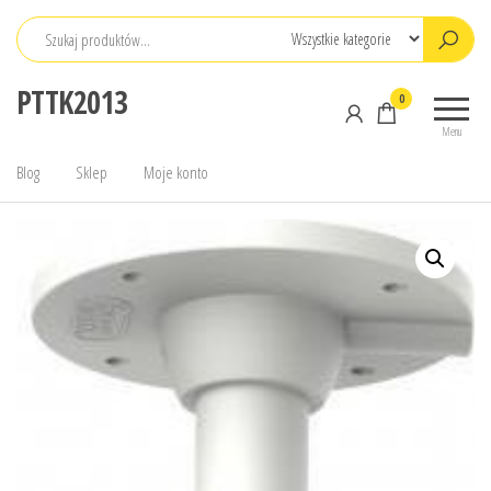
Przejdź
do
treści
PTTK2013
0
Menu
Blog
Sklep
Moje konto