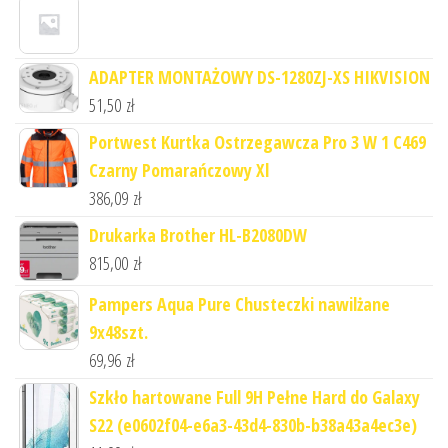
ADAPTER MONTAŻOWY DS-1280ZJ-XS HIKVISION
51,50
zł
Portwest Kurtka Ostrzegawcza Pro 3 W 1 C469
Czarny Pomarańczowy Xl
386,09
zł
Drukarka Brother HL-B2080DW
815,00
zł
Pampers Aqua Pure Chusteczki nawilżane
9x48szt.
69,96
zł
Szkło hartowane Full 9H Pełne Hard do Galaxy
S22 (e0602f04-e6a3-43d4-830b-b38a43a4ec3e)