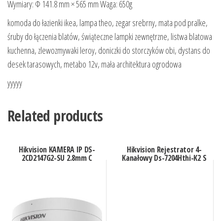
Wymiary: Φ 141.8 mm × 565 mm Waga: 650g
komoda do łazienki ikea, lampa theo, zegar srebrny, mata pod pralke,
śruby do łączenia blatów, świąteczne lampki zewnętrzne, listwa blatowa
kuchenna, zlewozmywaki leroy, doniczki do storczyków obi, dystans do
desek tarasowych, metabo 12v, mała architektura ogrodowa
yyyyy
Related products
Hikvision KAMERA IP DS-
Hikvision Rejestrator 4-
2CD2147G2-SU 2.8mm C
Kanałowy Ds-7204Hthi-K2 S