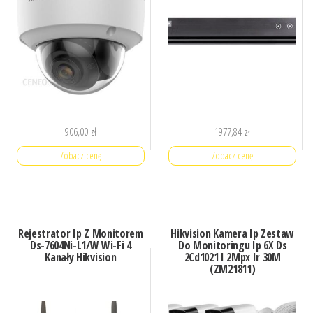
906,00
zł
1977,84
zł
Zobacz cenę
Zobacz cenę
Rejestrator Ip Z Monitorem
Hikvision Kamera Ip Zestaw
Ds-7604Ni-L1/W Wi-Fi 4
Do Monitoringu Ip 6X Ds
Kanały Hikvision
2Cd1021 I 2Mpx Ir 30M
(ZM21811)