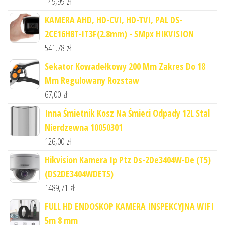
149,99
zł
KAMERA AHD, HD-CVI, HD-TVI, PAL DS-
2CE16H8T-IT3F(2.8mm) - 5Mpx HIKVISION
541,78
zł
Sekator Kowadełkowy 200 Mm Zakres Do 18
Mm Regulowany Rozstaw
67,00
zł
Inna Śmietnik Kosz Na Śmieci Odpady 12L Stal
Nierdzewna 10050301
126,00
zł
Hikvision Kamera Ip Ptz Ds-2De3404W-De (T5)
(DS2DE3404WDET5)
1489,71
zł
FULL HD ENDOSKOP KAMERA INSPEKCYJNA WIFI
5m 8 mm