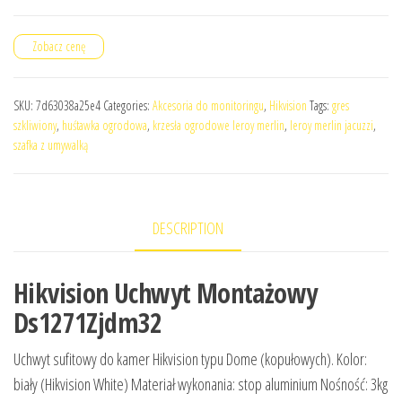
Zobacz cenę
SKU:
7d63038a25e4
Categories:
Akcesoria do monitoringu
,
Hikvision
Tags:
gres
szkliwiony
,
huśtawka ogrodowa
,
krzesła ogrodowe leroy merlin
,
leroy merlin jacuzzi
,
szafka z umywalką
DESCRIPTION
Hikvision Uchwyt Montażowy
Ds1271Zjdm32
Uchwyt sufitowy do kamer Hikvision typu Dome (kopułowych). Kolor:
biały (Hikvision White) Materiał wykonania: stop aluminium Nośność: 3kg