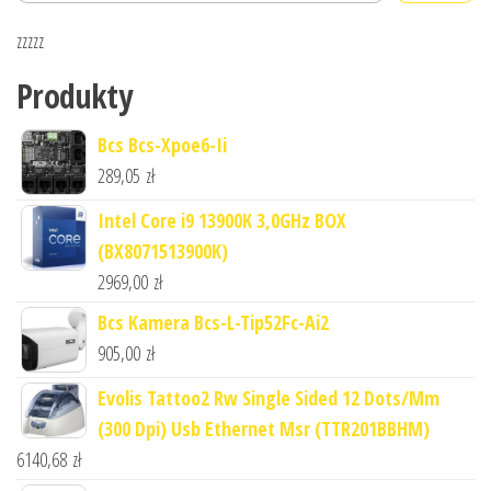
zzzzz
Produkty
Bcs Bcs-Xpoe6-Ii
289,05
zł
Intel Core i9 13900K 3,0GHz BOX
(BX8071513900K)
2969,00
zł
Bcs Kamera Bcs-L-Tip52Fc-Ai2
905,00
zł
Evolis Tattoo2 Rw Single Sided 12 Dots/Mm
(300 Dpi) Usb Ethernet Msr (TTR201BBHM)
6140,68
zł