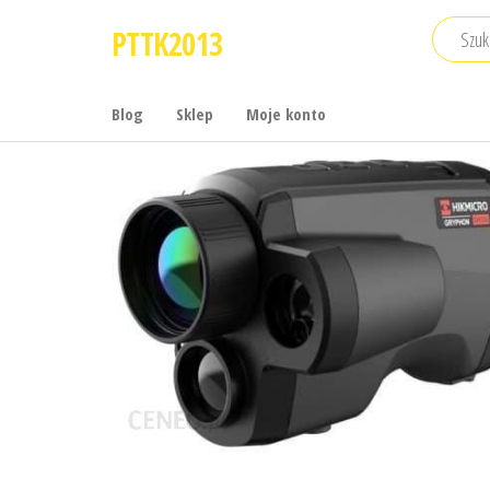
Przejdź
PTTK2013
do
treści
Blog
Sklep
Moje konto