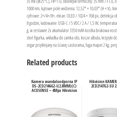
35 mk (@25°C), F#=1.0, obiektyw termiczny: 35 mm / F1.0, 
1000 nm, kątowe pole widzenia: 12,52° × 10,03° (H × V), l
cyfrowe: 2×/4×/8×, ekran: OLED / 1024 × 768 px, detekcja obi
8 godzin, ładowanie: USB-C / 5 VDC/ 2 A / 1,5 W, temperatu
g, w zestawie 2x akumulator 3350 mAh kostka brukowa nostal
słoń figurka, wkładka do zamka obi, kosze albula, krzyżyki 
zegar przyklejany na ścianę castorama, fuga mapei 2 kg, pe
Related products
Kamera wandaloodporna IP
Hikvision KAMER
DS-2CD2146G2-I(2.8MM)(C)
2CD2147G2-SU 
ACUSENSE – 4Mpx Hikvision