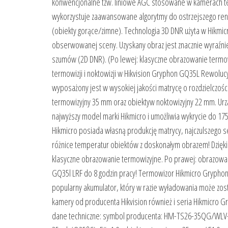
konwencjonalne tzw. liniowe AGC stosowane w kamerach te
wykorzystuje zaawansowane algorytmy do ostrzejszego rend
(obiekty gorące/zimne). Technologia 3D DNR użyta w Hikmi
obserwowanej sceny. Uzyskany obraz jest znacznie wyraźni
szumów (2D DNR). (Po lewej: klasyczne obrazowanie termow
termowizji i noktowizji w Hikvision Gryphon GQ35L Rewoluc
wyposażony jest w wysokiej jakości matrycę o rozdzielczo
termowizyjny 35 mm oraz obiektyw noktowizyjny 22 mm. Urzą
najwyższy model marki Hikmicro i umożliwia wykrycie do 1750
Hikmicro posiada własną produkcję matrycy, najczulszego se
różnice temperatur obiektów z doskonałym obrazem! Dzięki
klasyczne obrazowanie termowizyjne. Po prawej: obrazowan
GQ35l LRF do 8 godzin pracy! Termowizor Hikmicro Gryphon z
popularny akumulator, który w razie wyładowania może zost
kamery od producenta Hikvision również i seria Hikmicro G
dane techniczne: symbol producenta: HM-TS26-35QG/WLV-GQ3