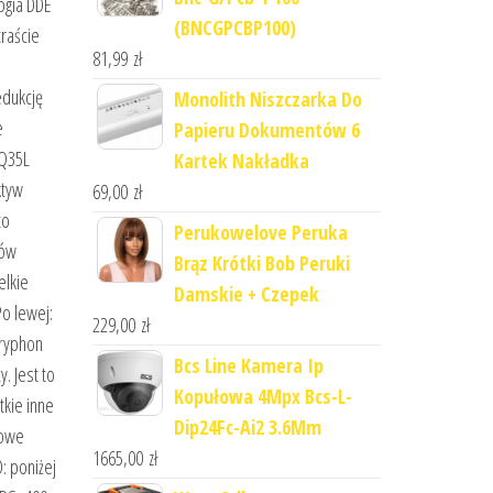
ogia DDE
(BNCGPCBP100)
raście
81,99
zł
edukcję
Monolith Niszczarka Do
e
Papieru Dokumentów 6
GQ35L
Kartek Nakładka
ktyw
69,00
zł
to
Perukowelove Peruka
tów
Brąz Krótki Bob Peruki
elkie
Damskie + Czepek
o lewej:
229,00
zł
Gryphon
Bcs Line Kamera Ip
. Jest to
Kopułowa 4Mpx Bcs-L-
tkie inne
Dip24Fc-Ai2 3.6Mm
łowe
1665,00
zł
: poniżej