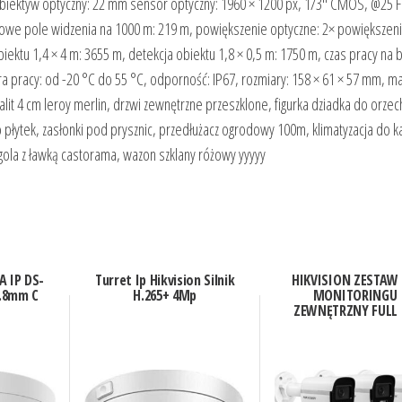
obiektyw optyczny: 22 mm sensor optyczny: 1960 × 1200 px, 1/3" CMOS, @25 F
iniowe pole widzenia na 1000 m: 219 m, powiększenie optyczne: 2× powiększen
ektu 1,4 × 4 m: 3655 m, detekcja obiektu 1,8 × 0,5 m: 1750 m, czas pracy na b
ra pracy: od -20 °C do 55 °C, odporność: IP67, rozmiary: 158 × 61 × 57 mm, m
it 4 cm leroy merlin, drzwi zewnętrzne przeszklone, figurka dziadka do orze
do płytek, zasłonki pod prysznic, przedłużacz ogrodowy 100m, klimatyzacja do 
rgola z ławką castorama, wazon szklany różowy yyyyy
A IP DS-
Turret Ip Hikvision Silnik
HIKVISION ZESTAW
2.8mm C
H.265+ 4Mp
MONITORINGU
ZEWNĘTRZNY FULL