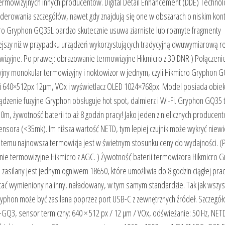
rmowizyjnych innych producentów. Digital Detail Enhancement (DDE) Technol
erowania szczegółów, nawet gdy znajdują się one w obszarach o niskim kont
cro Gryphon GQ35L bardzo skutecznie usuwa ziarniste lub rozmyte fragmenty
ejszy niż w przypadku urządzeń wykorzystujących tradycyjną dwuwymiarową r
izyjne. Po prawej: obrazowanie termowizyjne Hikmicro z 3D DNR ) Połączeni
yjny monokular termowizyjny i noktowizor w jednym, czyli Hikmicro Gryphon 
ści 640×512px 12µm, VOx i wyświetlacz OLED 1024×768px. Model posiada obie
dzenie fuzyjne Gryphon obsługuje hot spot, dalmierz i Wi-Fi. Gryphon GQ35 
m, żywotność baterii to aż 8 godzin pracy! Jako jeden z nielicznych producen
nsora (<35mk). Im niższa wartość NETD, tym lepiej czujnik może wykryć niewi
 temu najnowsza termowizja jest w świetnym stosunku ceny do wydajności. (P
ie termowizyjne Hikmicro z AGC. ) Żywotność baterii termowizora Hikmicro 
asilany jest jednym ogniwem 18650, które umożliwia do 8 godzin ciągłej pracy
ać wymieniony na inny, naładowany, w tym samym standardzie. Tak jak wszys
ryphon może być zasilana poprzez port USB-C z zewnętrznych źródeł. Szczegó
, sensor termiczny: 640 × 512 px / 12 μm / VOx, odświeżanie: 50 Hz, NETD