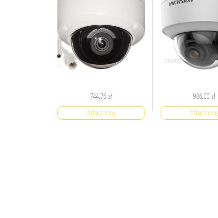
744,76
zł
906,00
zł
Zobacz cenę
Zobacz cen