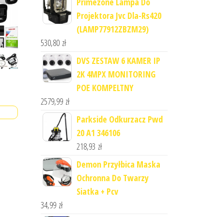
Primezone Lampa Do
Projektora Jvc Dla-Rs420
(LAMP77912ZBZM29)
530,80
zł
DVS ZESTAW 6 KAMER IP
2K 4MPX MONITORING
POE KOMPELTNY
2579,99
zł
Parkside Odkurzacz Pwd
20 A1 346106
218,93
zł
Demon Przyłbica Maska
Ochronna Do Twarzy
Siatka + Pcv
34,99
zł