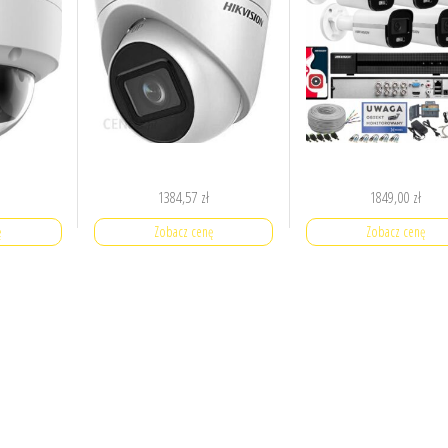
1384,57
zł
1849,00
zł
ę
Zobacz cenę
Zobacz cenę