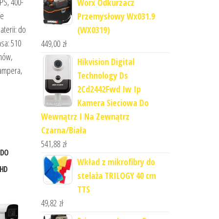
PS, 400-
Worx Odkurzacz
ie
Przemysłowy Wx031.9
aterii: do
(WX0319)
asa: 510
449,00
zł
chów,
Hikvision Digital
kampera,
Technology Ds
2Cd2442Fwd Iw Ip
Kamera Sieciowa Do
Wewnątrz I Na Zewnątrz
Czarna/Biała
541,88
zł
 DO
Wkład z mikrofibry do
 HD
stelaża TRILOGY 40 cm
TTS
49,82
zł