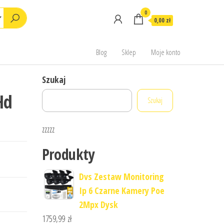
0
0,00 zł
Blog
Sklep
Moje konto
Szukaj
Hd
Szukaj
zzzzz
Produkty
Dvs Zestaw Monitoring
Ip 6 Czarne Kamery Poe
2Mpx Dysk
1759,99
zł