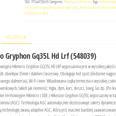
SKU:
7f13a4720e55
Categories:
Hikvision
,
Noktowizory
Tags:
kratka wentyla
merlin jelenia góra
,
leroy merlin wyprzedaż
,
meble kuchenne leroy merli
moskitiera na okno
DESCRIPTION
o Gryphon Gq35L Hd Lrf (548039)
izyjna Hikmicro Gryphon GQ35L HD LRF wyposażona jest w wysokiej jakości
768, obiektyw 35mm i dalmierz laserowy. Obsługuje hot spot (śledzenie najgo
anego dalmierza), Wi-Fi i inne. Wbudowana czujka termiczna o wysokiej czuło
kowych, takich jak ciemność, mgła, dym, kurz, deszcz, śnieg, las itp. (Po le
nie termowizyjne Hikmicro z DDE.) Hikvision Gryphon GQ35L wyposażony w n
nienia (AGC): Technologia AGC automatycznie dostosowuje zakres dynamicz
ą technologię zwaną adaptive AGC, która jest znacznie bardziej zaawansowana