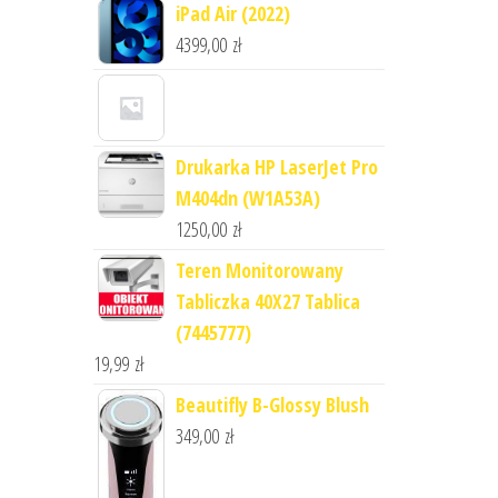
iPad Air (2022)
4399,00
zł
Drukarka HP LaserJet Pro
M404dn (W1A53A)
1250,00
zł
Teren Monitorowany
Tabliczka 40X27 Tablica
(7445777)
19,99
zł
Beautifly B-Glossy Blush
349,00
zł