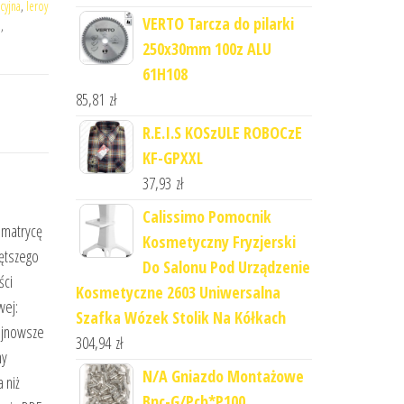
cyjna
,
leroy
VERTO Tarcza do pilarki
n
,
250x30mm 100z ALU
61H108
85,81
zł
R.E.I.S KOSzULE ROBOCzE
KF-GPXXL
37,93
zł
Calissimo Pomocnik
 matrycę
Kosmetyczny Fryzjerski
rętszego
Do Salonu Pod Urządzenie
ści
Kosmetyczne 2603 Uniwersalna
wej:
Szafka Wózek Stolik Na Kółkach
ajnowsze
304,94
zł
ny
N/A Gniazdo Montażowe
 niż
Bnc-G/Pcb*P100