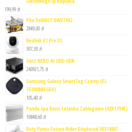
Sieciowego Ip Kopułka
199,99
zł
Piła DeWALT DWE7492
2849,00
zł
Reolink E1 Pro V2
307,30
zł
Sim2 NERO 4S UHD HDR
240921,75
zł
Samsung Galaxy SmartTag Czarny (EI-
T5300BBEGEU)
105,40
zł
Panda Spa Basic Leżanka Zabiegowa (42K1794E)
10848,60
zł
Buty Puma Future Rider Displaced 38314807 -