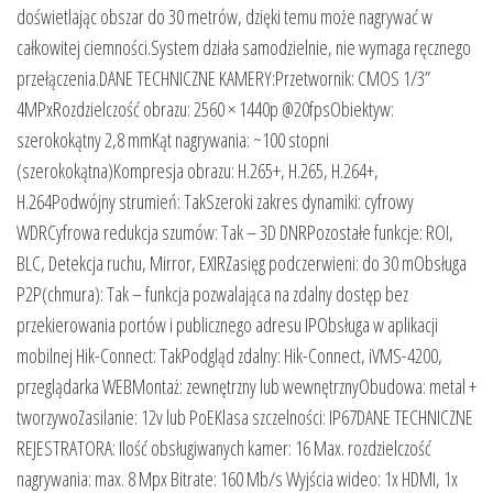
doświetlając obszar do 30 metrów, dzięki temu może nagrywać w
całkowitej ciemności.System działa samodzielnie, nie wymaga ręcznego
przełączenia.DANE TECHNICZNE KAMERY:Przetwornik: CMOS 1/3”
4MPxRozdzielczość obrazu: 2560 × 1440p @20fpsObiektyw:
szerokokątny 2,8 mmKąt nagrywania: ~100 stopni
(szerokokątna)Kompresja obrazu: H.265+, H.265, H.264+,
H.264Podwójny strumień: TakSzeroki zakres dynamiki: cyfrowy
WDRCyfrowa redukcja szumów: Tak – 3D DNRPozostałe funkcje: ROI,
BLC, Detekcja ruchu, Mirror, EXIRZasięg podczerwieni: do 30 mObsługa
P2P(chmura): Tak – funkcja pozwalająca na zdalny dostęp bez
przekierowania portów i publicznego adresu IPObsługa w aplikacji
mobilnej Hik-Connect: TakPodgląd zdalny: Hik-Connect, iVMS-4200,
przeglądarka WEBMontaż: zewnętrzny lub wewnętrznyObudowa: metal +
tworzywoZasilanie: 12v lub PoEKlasa szczelności: IP67DANE TECHNICZNE
REJESTRATORA: Ilość obsługiwanych kamer: 16 Max. rozdzielczość
nagrywania: max. 8 Mpx Bitrate: 160 Mb/s Wyjścia wideo: 1x HDMI, 1x