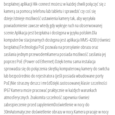
bezpłatnej aplikacji Hik-connect możesz w każdej chwili połączyć się z
kamerą za pomocą telefonu lub tabletu i sprawdzić czy coś się
dzieje.Istnieje możliwość ustawienia kamery tak, aby wysyłała
powiadomienie zawsze wtedy gdy wykryje ruch na obserwowanej
scenie.Aplikacja jest bezpłatna i dostępna w języku polskim.Dla
komputerów stacjonarnych dostępna jest aplikacja IVMS-4200 (również
bezpłatna)Technologia PoE pozwala na przesyłanie obrazu oraz
zasilania jednym przewodemKamera posiada możliwość zasilania jej
poprzez PoE (Power od Ethernet) Dzięki temu sama instalacja
sprowadza się do połączenia skrętką komputerową kamery do switcha
lub bezpośrednio do rejestratora (jeśli posiada wbudowane porty
PoE)Nie straszny deszcz i mróz!Dzięki zastosowanej klasie szczelności
IP67 Kamera może pracować praktycznie w każdych warunkach
atmosferycznych. Znakomita szczelność zapewnia również
zabezpieczenie przed zapyleniemDoświetlenie w nocy do
30mAutomatyczne doświetlenie obrazu w nocy.Kamera pracuje w nocy