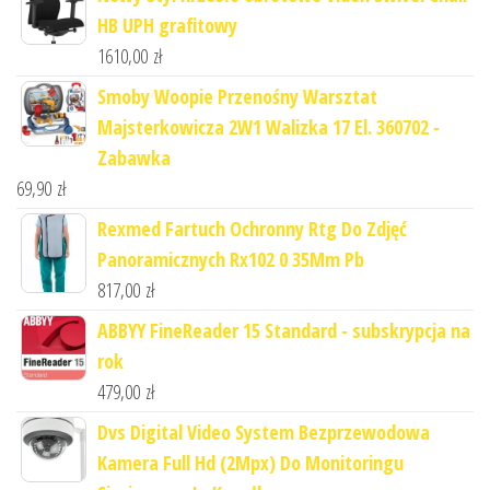
HB UPH grafitowy
1610,00
zł
Smoby Woopie Przenośny Warsztat
Majsterkowicza 2W1 Walizka 17 El. 360702 -
Zabawka
69,90
zł
Rexmed Fartuch Ochronny Rtg Do Zdjęć
Panoramicznych Rx102 0 35Mm Pb
817,00
zł
ABBYY FineReader 15 Standard - subskrypcja na
rok
479,00
zł
Dvs Digital Video System Bezprzewodowa
Kamera Full Hd (2Mpx) Do Monitoringu