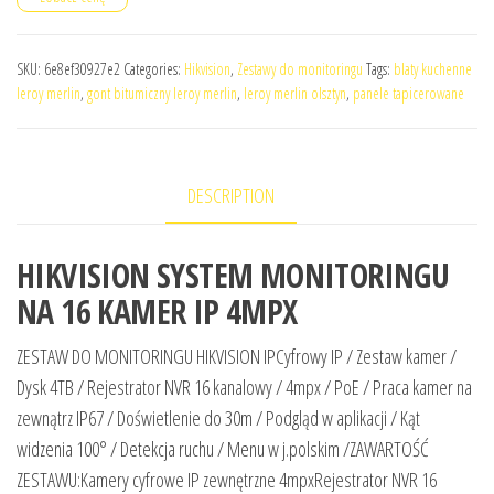
SKU:
6e8ef30927e2
Categories:
Hikvision
,
Zestawy do monitoringu
Tags:
blaty kuchenne
leroy merlin
,
gont bitumiczny leroy merlin
,
leroy merlin olsztyn
,
panele tapicerowane
DESCRIPTION
HIKVISION SYSTEM MONITORINGU
NA 16 KAMER IP 4MPX
ZESTAW DO MONITORINGU HIKVISION IPCyfrowy IP / Zestaw kamer /
Dysk 4TB / Rejestrator NVR 16 kanalowy / 4mpx / PoE / Praca kamer na
zewnątrz IP67 / Doświetlenie do 30m / Podgląd w aplikacji / Kąt
widzenia 100° / Detekcja ruchu / Menu w j.polskim /ZAWARTOŚĆ
ZESTAWU:Kamery cyfrowe IP zewnętrzne 4mpxRejestrator NVR 16