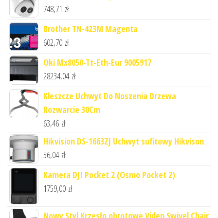
748,71
zł
Brother TN-423M Magenta
602,70
zł
Oki Mx8050-Tt-Eth-Eur 9005917
28234,04
zł
Kleszcze Uchwyt Do Noszenia Drzewa
Rozwarcie 30Cm
63,46
zł
Hikvision DS-1663ZJ Uchwyt sufitowy Hikvison
56,04
zł
Kamera DJI Pocket 2 (Osmo Pocket 2)
1759,00
zł
Nowy Styl Krzesło obrotowe Viden Swivel Chair