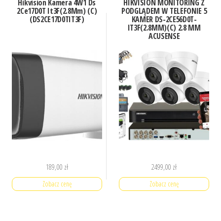
Hikvision Kamera 4W1 Ds
HIKVISION MONITORING Z
2Ce17D0T It3F(2.8Mm) (C)
PODGLĄDEM W TELEFONIE 5
(DS2CE17D0TIT3F)
KAMER DS-2CE56D0T-
IT3F(2.8MM)(C) 2.8 MM
ACUSENSE
189,00
zł
2499,00
zł
Zobacz cenę
Zobacz cenę