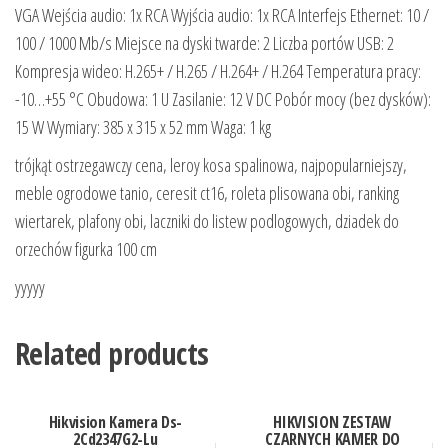
VGA Wejścia audio: 1x RCA Wyjścia audio: 1x RCA Interfejs Ethernet: 10 /
100 / 1000 Mb/s Miejsce na dyski twarde: 2 Liczba portów USB: 2
Kompresja wideo: H.265+ / H.265 / H.264+ / H.264 Temperatura pracy:
-10…+55 °C Obudowa: 1 U Zasilanie: 12 V DC Pobór mocy (bez dysków):
15 W Wymiary: 385 x 315 x 52 mm Waga: 1 kg
trójkąt ostrzegawczy cena, leroy kosa spalinowa, najpopularniejszy,
meble ogrodowe tanio, ceresit ct16, roleta plisowana obi, ranking
wiertarek, plafony obi, laczniki do listew podlogowych, dziadek do
orzechów figurka 100 cm
yyyyy
Related products
Hikvision Kamera Ds-
HIKVISION ZESTAW
2Cd2347G2-Lu
CZARNYCH KAMER DO