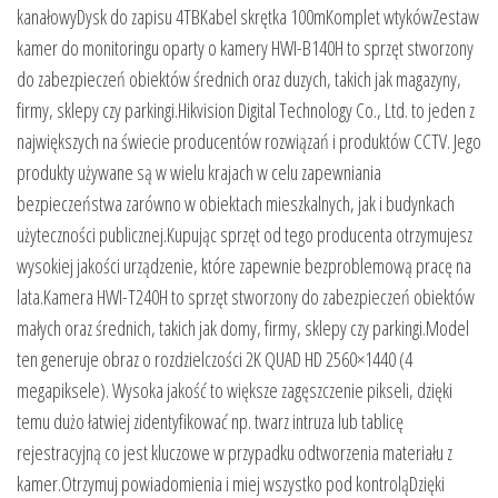
kanałowyDysk do zapisu 4TBKabel skrętka 100mKomplet wtykówZestaw
kamer do monitoringu oparty o kamery HWI-B140H to sprzęt stworzony
do zabezpieczeń obiektów średnich oraz duzych, takich jak magazyny,
firmy, sklepy czy parkingi.Hikvision Digital Technology Co., Ltd. to jeden z
największych na świecie producentów rozwiązań i produktów CCTV. Jego
produkty używane są w wielu krajach w celu zapewniania
bezpieczeństwa zarówno w obiektach mieszkalnych, jak i budynkach
użyteczności publicznej.Kupując sprzęt od tego producenta otrzymujesz
wysokiej jakości urządzenie, które zapewnie bezproblemową pracę na
lata.Kamera HWI-T240H to sprzęt stworzony do zabezpieczeń obiektów
małych oraz średnich, takich jak domy, firmy, sklepy czy parkingi.Model
ten generuje obraz o rozdzielczości 2K QUAD HD 2560×1440 (4
megapiksele). Wysoka jakość to większe zagęszczenie pikseli, dzięki
temu dużo łatwiej zidentyfikować np. twarz intruza lub tablicę
rejestracyjną co jest kluczowe w przypadku odtworzenia materiału z
kamer.Otrzymuj powiadomienia i miej wszystko pod kontroląDzięki