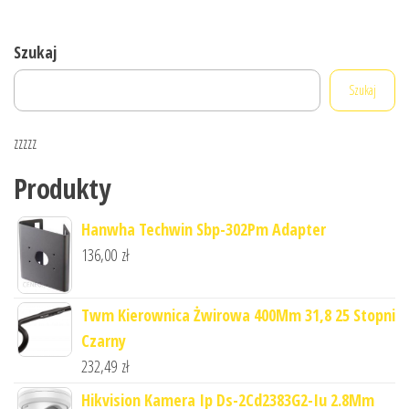
Szukaj
Szukaj
zzzzz
Produkty
Hanwha Techwin Sbp-302Pm Adapter
136,00
zł
Twm Kierownica Żwirowa 400Mm 31,8 25 Stopni
Czarny
232,49
zł
Hikvision Kamera Ip Ds-2Cd2383G2-Iu 2.8Mm