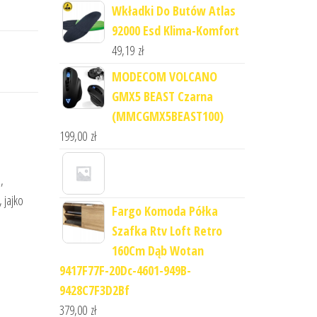
Wkładki Do Butów Atlas
92000 Esd Klima-Komfort
49,19
zł
MODECOM VOLCANO
GMX5 BEAST Czarna
(MMCGMX5BEAST100)
199,00
zł
,
 jajko
Fargo Komoda Półka
Szafka Rtv Loft Retro
160Cm Dąb Wotan
9417F77F-20Dc-4601-949B-
9428C7F3D2Bf
379,00
zł