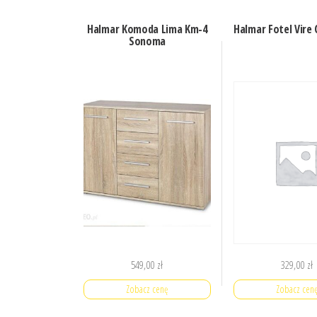
Halmar Komoda Lima Km-4
Halmar Fotel Vire 
Sonoma
549,00
zł
329,00
zł
Zobacz cenę
Zobacz cen