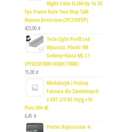
Night Color H.264 Up To 20
Fps Frame Rate Two Way Talk
Human Detection (IPCS41FEP)
423,00
zł
Tech-Light Profil Led
Wpuszcz. Płaski 1M
Srebrny+klosz ML C1
(PP62SR1MB+OSMC11MB)
15,00
zł
Michalczyk i Prokop
Faktura dla Zwolnionych
z VAT 2/3 A5 Oryg.+1k
Pion 204-4E
6,45
zł
Protec Rejestrator 4-