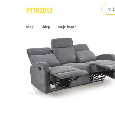
Przejdź
PTTK2013
do
treści
Blog
Sklep
Moje konto