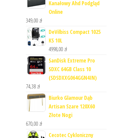
Kanałowy Ahd Podgląd
Online
349,00
zł
DeVilbiss Compact 1025
KS 10L
4998,00
zł
SanDisk Extreme Pro
SDXC 64GB Class 10
(SDSDXXG064GGN4IN)
74,38
zł
Biurko Glamour Dąb
Artisan Szare 120X60
Złote Nogi
670,00
zł
Cecotec Cykloniczny