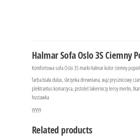
Halmar Sofa Oslo 3S Ciemny P
Komfortowa sofa Oslo 3S marki Halmar kolor ciemny popiel; s
farba biała dulux, skrzynka drewniana, wąż prysznicowy cza
plektrantus komarzyca, pistolet lakierniczy leroy merlin, tk
hustawka
yyyyy
Related products