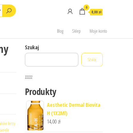
0
0,00 zł
Blog
Sklep
Moje konto
ny
Szukaj
Szukaj
zzzzz
Produkty
Aesthetic Dermal Biovita
H (1X2Ml)
14,00
zł
taków leroy
panele