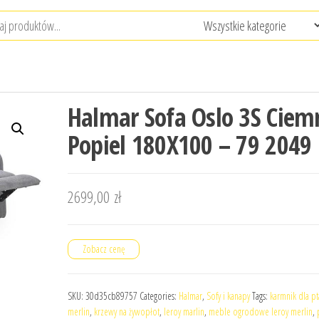
Halmar Sofa Oslo 3S Ciem
Popiel 180X100 – 79 2049
2699,00
zł
Zobacz cenę
SKU:
30d35cb89757
Categories:
Halmar
,
Sofy i kanapy
Tags:
karmnik dla p
merlin
,
krzewy na żywopłot
,
leroy marlin
,
meble ogrodowe leroy merlin
,