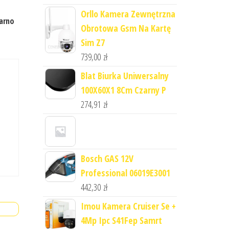
Orllo Kamera Zewnętrzna
zarno
Obrotowa Gsm Na Kartę
Sim Z7
739,00
zł
Blat Biurka Uniwersalny
100X60X1 8Cm Czarny P
274,91
zł
Bosch GAS 12V
Professional 06019E3001
442,30
zł
Imou Kamera Cruiser Se +
4Mp Ipc S41Fep Samrt