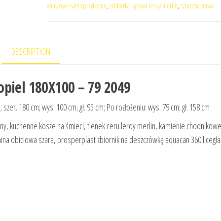
winylowe samoprzylepne
,
szlifierka kątowa leroy merlin
,
sztuczna trawa
DESCRIPTION
opiel 180X100 – 79 2049
zer. 180 cm; wys. 100 cm; gł. 95 cm; Po rozłożeniu: wys. 79 cm; gł. 158 cm
rny, kuchenne kosze na śmieci, tlenek ceru leroy merlin, kamienie chodnikowe
anina obiciowa szara, prosperplast zbiornik na deszczówkę aquacan 360 l cegła,