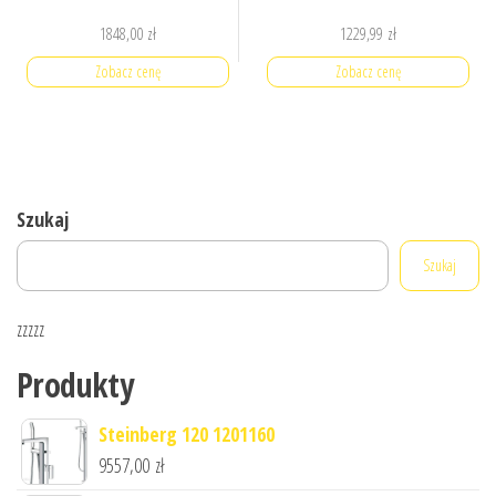
1848,00
zł
1229,99
zł
Zobacz cenę
Zobacz cenę
Szukaj
Szukaj
zzzzz
Produkty
Steinberg 120 1201160
9557,00
zł