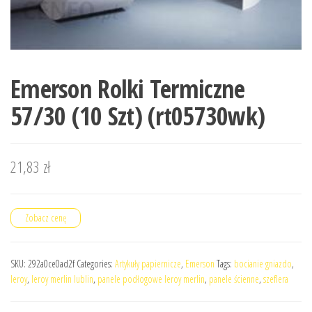
Emerson Rolki Termiczne
57/30 (10 Szt) (rt05730wk)
21,83
zł
Zobacz cenę
SKU:
292a0ce0ad2f
Categories:
Artykuły papiernicze
,
Emerson
Tags:
bocianie gniazdo
,
leroy
,
leroy merlin lublin
,
panele podłogowe leroy merlin
,
panele ścienne
,
szeflera