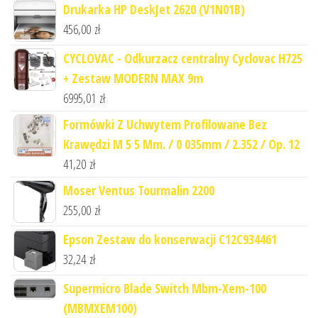
Drukarka HP DeskJet 2620 (V1N01B)
456,00
zł
CYCLOVAC - Odkurzacz centralny Cyclovac H725
+ Zestaw MODERN MAX 9m
6995,01
zł
Formówki Z Uchwytem Profilowane Bez
Krawędzi M 5 5 Mm. / 0 035mm / 2.352 / Op. 12
41,20
zł
Moser Ventus Tourmalin 2200
255,00
zł
Epson Zestaw do konserwacji C12C934461
32,24
zł
Supermicro Blade Switch Mbm-Xem-100
(MBMXEM100)