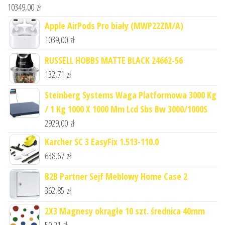
10349,00
zł
Apple AirPods Pro biały (MWP22ZM/A)
1039,00
zł
RUSSELL HOBBS MATTE BLACK 24662-56
132,71
zł
Steinberg Systems Waga Platformowa 3000 Kg
/ 1 Kg 1000 X 1000 Mm Lcd Sbs Bw 3000/1000S
2929,00
zł
Karcher SC 3 EasyFix 1.513-110.0
638,67
zł
B2B Partner Sejf Meblowy Home Case 2
362,85
zł
2X3 Magnesy okrągłe 10 szt. średnica 40mm
50,21
zł