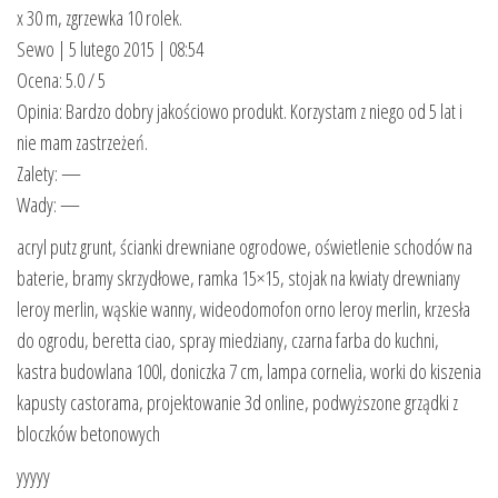
x 30 m, zgrzewka 10 rolek.
Sewo | 5 lutego 2015 | 08:54
Ocena: 5.0 / 5
Opinia: Bardzo dobry jakościowo produkt. Korzystam z niego od 5 lat i
nie mam zastrzeżeń.
Zalety: —
Wady: —
acryl putz grunt, ścianki drewniane ogrodowe, oświetlenie schodów na
baterie, bramy skrzydłowe, ramka 15×15, stojak na kwiaty drewniany
leroy merlin, wąskie wanny, wideodomofon orno leroy merlin, krzesła
do ogrodu, beretta ciao, spray miedziany, czarna farba do kuchni,
kastra budowlana 100l, doniczka 7 cm, lampa cornelia, worki do kiszenia
kapusty castorama, projektowanie 3d online, podwyższone grządki z
bloczków betonowych
yyyyy