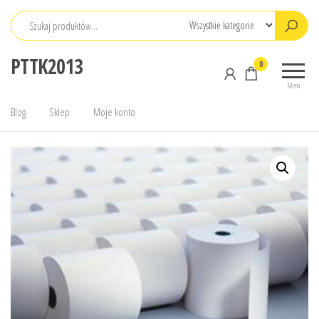
Przejdź
do
treści
PTTK2013
0
Menu
Blog
Sklep
Moje konto