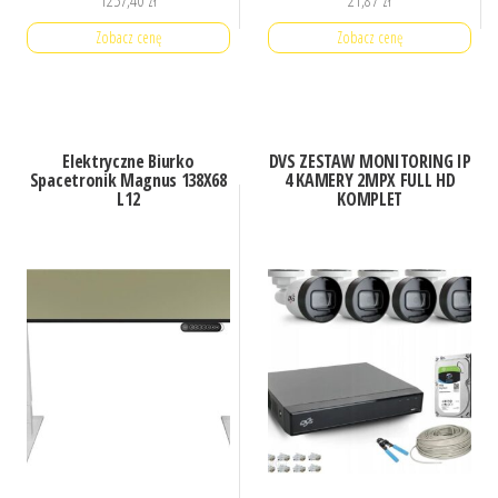
1257,40
zł
21,87
zł
Zobacz cenę
Zobacz cenę
Elektryczne Biurko
DVS ZESTAW MONITORING IP
Spacetronik Magnus 138X68
4 KAMERY 2MPX FULL HD
L12
KOMPLET