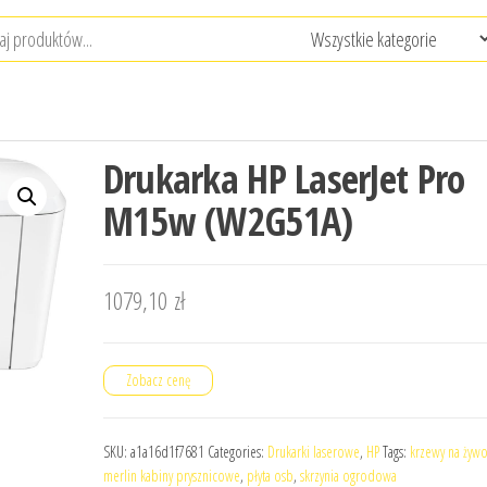
Drukarka HP LaserJet Pro
M15w (W2G51A)
1079,10
zł
Zobacz cenę
SKU:
a1a16d1f7681
Categories:
Drukarki laserowe
,
HP
Tags:
krzewy na żyw
merlin kabiny prysznicowe
,
płyta osb
,
skrzynia ogrodowa