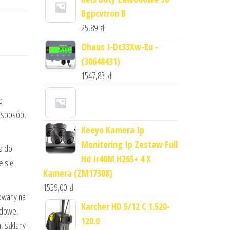
Bgpcvtron B
25,89
zł
Ohaus I-Dt33Xw-Eu -
(30648431)
1547,83
zł
o
i sposób,
Keeyo Kamera Ip
Monitoring Ip Zestaw Full
a do
Hd Ir40M H265+ 4 X
e się
Kamera (ZM17308)
1559,00
zł
rowany na
Karcher HD 5/12 C 1.520-
rodowe,
120.0
, szklany