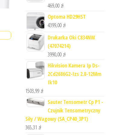
469,00
zł
Optoma HD29HST
4399,00
zł
Drukarka Oki C834NW
(47074214)
3990,00
zł
Hikvision Kamera Ip Ds-
2Cd2686G2-Izs 2.8-12Mm
Ik10
1503,99
zł
Sauter Tensometr Cp P1 -
Czujnik Tensometryczny
Siły / Wagowy (SA_CP40_3P1)
365,31
zł