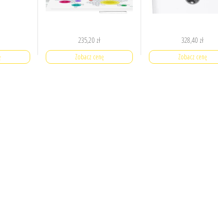
235,20
zł
328,40
zł
ę
Zobacz cenę
Zobacz cenę