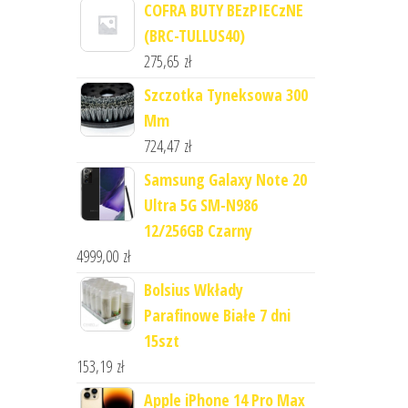
COFRA BUTY BEzPIECzNE
(BRC-TULLUS40)
275,65
zł
Szczotka Tyneksowa 300
Mm
724,47
zł
Samsung Galaxy Note 20
Ultra 5G SM-N986
12/256GB Czarny
4999,00
zł
Bolsius Wkłady
Parafinowe Białe 7 dni
15szt
153,19
zł
Apple iPhone 14 Pro Max