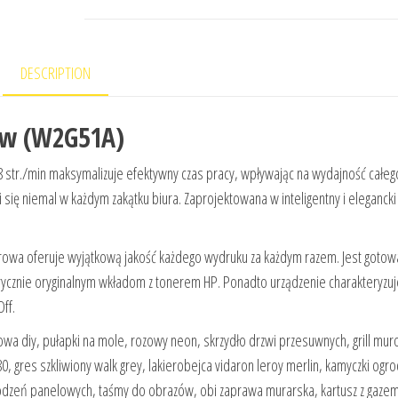
DESCRIPTION
5w (W2G51A)
str./min maksymalizuje efektywny czas pracy, wpływając na wydajność całeg
i się niemal w każdym zakątku biura. Zaprojektowana w inteligentny i eleganck
owa oferuje wyjątkową jakość każdego wydruku za każdym razem. Jest gotow
brycznie oryginalnym wkładom z tonerem HP. Ponadto urządzenie charakteryzuj
ff.
owa diy, pułapki na mole, rozowy neon, skrzydło drzwi przesuwnych, grill mu
 80, gres szkliwiony walk grey, lakierobejca vidaron leroy merlin, kamyczki og
dzeń panelowych, taśmy do obrazów, obi zaprawa murarska, kartusz z gazem