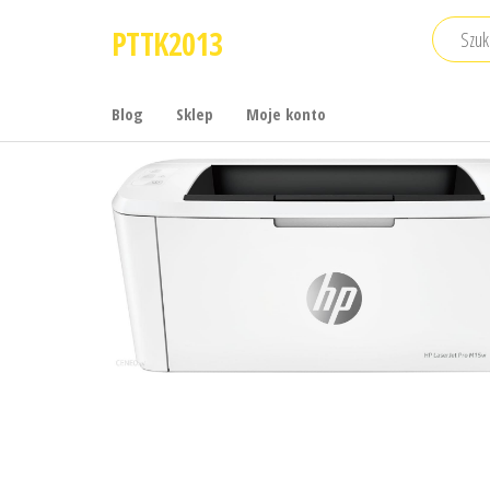
Przejdź
PTTK2013
do
treści
Blog
Sklep
Moje konto