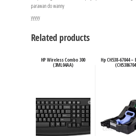
parawan do wanny
yyyyy
Related products
HP Wireless Combo 300
Hp CH538-67044 – 
(3ML04AA)
(CH5386704