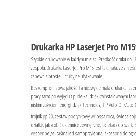
Drukarka HP LaserJet Pro M1
Szybkie drukowanie w każdym miejscuPrędkość druku do 18 
zespołu. Drukarka LaserJet Pro M15 jest tak mała, że zmieśc
zapewnia proste i intuicyjne użytkowanie.
Bezkompromisowa jakość Ta niezwykle mała drukarka laser
pracy zaraz po wyjęciu z pudełka, dzięki zainstalowanym fa
niskim zużyciem energii dzięki technologii HP Auto-On/Auto-O
trójnik pp 20, zestaw podtynkowy wc ossa roca, świeca soj
działkę, jak zrobić okiennice zewnętrzne, ociekacz do szafki
vesper beige, taśma led samoprzylepna, akcesoria do ogro