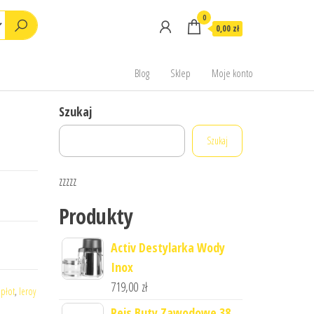
0
0,00 zł
Blog
Sklep
Moje konto
Szukaj
Szukaj
zzzzz
Produkty
Activ Destylarka Wody
Inox
719,00
zł
opłot
,
leroy
Reis Buty Zawodowe 38