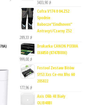
3433,90
zł
Cofra V174 0 04.Z52
Spodnie
Robocze"Eindhoven"
Antracyt/Czarny Z52
289,33
zł
Drukarka CANON PIXMA
070A)
IX6850 (8747B006)
999,00
zł
Festool Zestaw Bitów
SYS3 Xxs Ce-mx Bhs 60
205822
177,96
zł
Axis Olib 48 Biały
OLIB48BI