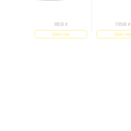
305,53
zł
1135,93
zł
Zobacz cenę
Zobacz cen