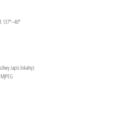
al: 137°–40°
liwy zapis lokalny)
/ MJPEG