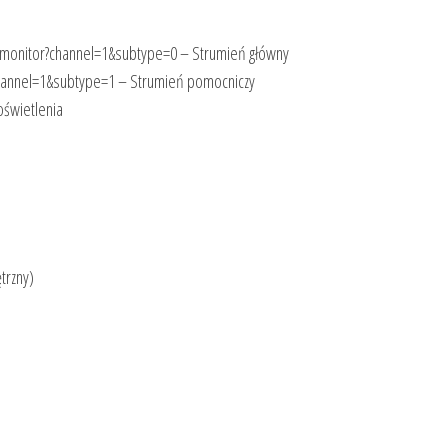
lmonitor?channel=1&subtype=0 – Strumień główny
hannel=1&subtype=1 – Strumień pomocniczy
oświetlenia
trzny)