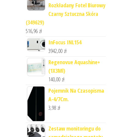
Rozkładany Fotel Biurowy
Czarny Sztuczna Skóra
(349629)
516,96
zł
InFocus INL154
3942,00
zł
Regenovue Aquashine+
(1X3Ml)
140,00
zł
Pojemnik Na Czasopisma
A-4/7Cm.
3,98
zł
Zestaw monitoringu do
samodzielnego montażu