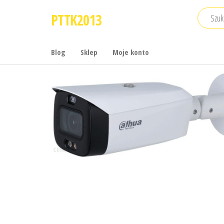
Przejdź
PTTK2013
do
treści
Blog
Sklep
Moje konto