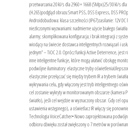
przetwarzania:20 kl/s dla 2960 × 1668 (5Mpx)25/30 kl/s d
(H.265)podgląd obrazu:Smart PSS, DSS Express, DSS PROprz
Androidobudowa: klasa szczelności (IP67)zasilanie: 12V DC
niezliczonymi wyzwaniami: nadmierne użycie białego światł
alarmy; skomplikowana konfiguracja; i brak integracji z s
wiodący na świecie dostawca inteligentnych rozwiązań i us
jednym” – TiOC 2.0. Oprócz funkcji Active Deterrence, jest
inne inteligentne funkcje, które mogą ułatwić obsługę mon
podwójne iluminatory: elastyczne tryby oświetleniaUlepszon
elastycznie przełączać się między trybem IR a trybem światł
wykrywania celu, gdy włączony jest tryb inteligentnego oświ
cel zostanie wykryty w monitorowanym obszarze (kamera PTZ
światło), jeśli cel wejdzie w wyznaczony obszar. Gdy cel o
ustawienia wstępnego), a oświetlacz IR włączy się ponowni
Technologia VoiceCatcher• Nowo zaprojektowana podwójna
odbioru dźwięku został zwiększony o 7 metrów w porównan