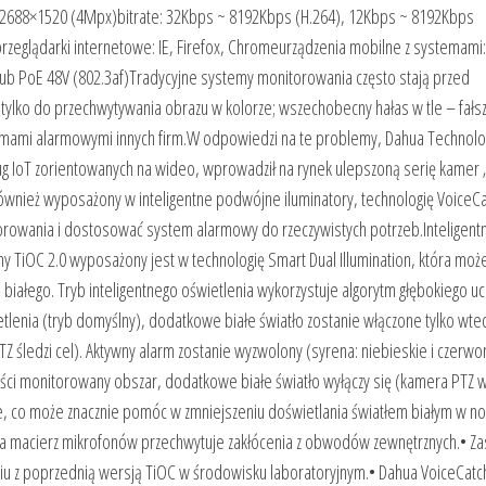
la 2688×1520 (4Mpx)bitrate: 32Kbps ~ 8192Kbps (H.264), 12Kbps ~ 8192Kbps
eglądarki internetowe: IE, Firefox, Chromeurządzenia mobilne z systemami:
 lub PoE 48V (802.3af)Tradycyjne systemy monitorowania często stają przed
a tylko do przechwytywania obrazu w kolorze; wszechobecny hałas w tle – fał
ystemami alarmowymi innych firm.W odpowiedzi na te problemy, Dahua Technolo
ług IoT zorientowanych na wideo, wprowadził na rynek ulepszoną serię kamer 
 również wyposażony w inteligentne podwójne iluminatory, technologię VoiceCa
itorowania i dostosować system alarmowy do rzeczywistych potrzeb.Inteligent
y TiOC 2.0 wyposażony jest w technologię Smart Dual Illumination, która moż
a białego. Tryb inteligentnego oświetlenia wykorzystuje algorytm głębokiego u
etlenia (tryb domyślny), dodatkowe białe światło zostanie włączone tylko wte
 śledzi cel). Aktywny alarm zostanie wyzwolony (syrena: niebieskie i czerwo
puści monitorowany obszar, dodatkowe białe światło wyłączy się (kamera PTZ 
e, co może znacznie pomóc w zmniejszeniu doświetlania światłem białym w no
 macierz mikrofonów przechwytuje zakłócenia z obwodów zewnętrznych.• Za
iu z poprzednią wersją TiOC w środowisku laboratoryjnym.• Dahua VoiceCatc