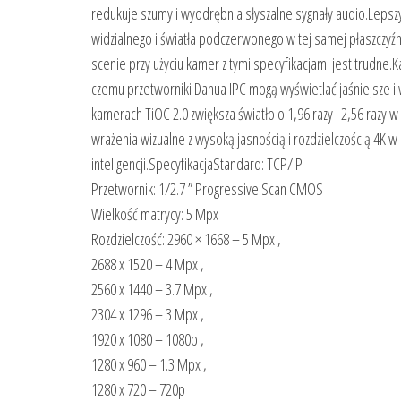
redukuje szumy i wyodrębnia słyszalne sygnały audio.Lepszy
widzialnego i światła podczerwonego w tej samej płaszczyźn
scenie przy użyciu kamer z tymi specyfikacjami jest trudne
czemu przetworniki Dahua IPC mogą wyświetlać jaśniejsze i 
kamerach TiOC 2.0 zwiększa światło o 1,96 razy i 2,56 razy
wrażenia wizualne z wysoką jasnością i rozdzielczością 4K w 
inteligencji.SpecyfikacjaStandard: TCP/IP
Przetwornik: 1/2.7 ” Progressive Scan CMOS
Wielkość matrycy: 5 Mpx
Rozdzielczość: 2960 × 1668 – 5 Mpx ,
2688 x 1520 – 4 Mpx ,
2560 x 1440 – 3.7 Mpx ,
2304 x 1296 – 3 Mpx ,
1920 x 1080 – 1080p ,
1280 x 960 – 1.3 Mpx ,
1280 x 720 – 720p