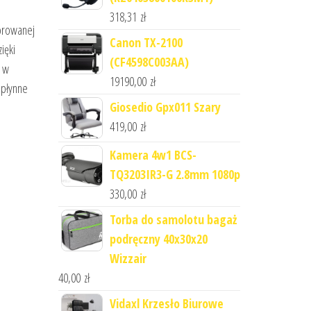
318,31
zł
torowanej
Canon TX-2100
ięki
(CF4598C003AA)
0 w
19190,00
zł
 płynne
Giosedio Gpx011 Szary
419,00
zł
Kamera 4w1 BCS-
TQ3203IR3-G 2.8mm 1080p
330,00
zł
Torba do samolotu bagaż
podręczny 40x30x20
Wizzair
40,00
zł
Vidaxl Krzesło Biurowe