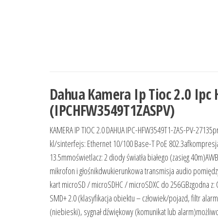
Dahua Kamera Ip Tioc 2.0 Ipc
(IPCHFW3549T1ZASPV)
KAMERA IP TIOC 2.0 DAHUA IPC-HFW3549T1-ZAS-PV-27135prz
kl/sinterfejs: Ethernet 10/100 Base-T PoE 802.3afkompresja
13.5mmoświetlacz: 2 diody światła białego (zasięg 40m)A
mikrofon i głośnikdwukierunkowa transmisja audio pomiędz
kart microSD / microSDHC / microSDXC do 256GBzgodna z: 
SMD+ 2.0 (klasyfikacja obiektu – człowiek/pojazd, filtr al
(niebieski), sygnał dźwiękowy (komunikat lub alarm)możliw