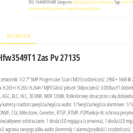
SKU:
5644695066f8
Categories:
Dahua
,
Kamery przemysłowe
Tags:
liroy me
osłona na balkon
,
panele winylowe samoprzylepne
DESCRIPTION
 Hfw3549T1 Zas Pv 27135
etwornik: 1/2.7″ 5MP Progressive Scan CMOSrozdzielczość: 2960 × 1668 @ 
: H.265+/ H.265/ H.264+/ MJPEGilość pikseli: 5Mpxczułość: 0.003lux/F1.0obiek
WB, AGC, BLC, HLC, 3D DNR, WDR 120dB, RoIkolorowy obraz przez całą dobęw
y kamerą i nadzorcąwejścia/wyjścia audio: 1/1wejścia/wyjścia alarmowe: 1/1
ONVIF, CGI, Milestone, Genetec, RTSP, RTMP, P2Pfunkcje AI: ochrona peryme
armów)aktywne odstraszanie: 1 dioda LED migająca (czerwona), 1 dioda LED mig
ość wgrania swojego pliku audio (komendy / alarmu)prędkość i rozdzielczość