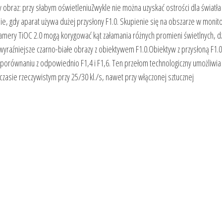
 obraz: przy słabym oświetleniuZwykle nie można uzyskać ostrości dla światła
ie, gdy aparat używa dużej przysłony F1.0. Skupienie się na obszarze w moni
.Kamery TiOC 2.0 mogą korygować kąt załamania różnych promieni świetlnych, dz
wyraźniejsze czarno-białe obrazy z obiektywem F1.0.Obiektyw z przysłoną F1.
 w porównaniu z odpowiednio F1,4 i F1,6. Ten przełom technologiczny umożliwia
czasie rzeczywistym przy 25/30 kl./s, nawet przy włączonej sztucznej