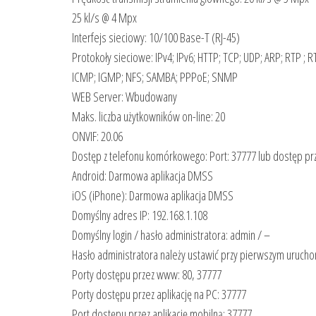
25 kl/s @ 4 Mpx
Interfejs sieciowy: 10/100 Base-T (RJ-45)
Protokoły sieciowe: IPv4; IPv6; HTTP; TCP; UDP; ARP; RTP ;
ICMP; IGMP; NFS; SAMBA; PPPoE; SNMP
WEB Server: Wbudowany
Maks. liczba użytkowników on-line: 20
ONVIF: 20.06
Dostęp z telefonu komórkowego: Port: 37777 lub dostęp pr
Android: Darmowa aplikacja DMSS
iOS (iPhone): Darmowa aplikacja DMSS
Domyślny adres IP: 192.168.1.108
Domyślny login / hasło administratora: admin / –
Hasło administratora należy ustawić przy pierwszym uruch
Porty dostępu przez www: 80, 37777
Porty dostępu przez aplikację na PC: 37777
Port dostępu przez aplikację mobilną: 37777