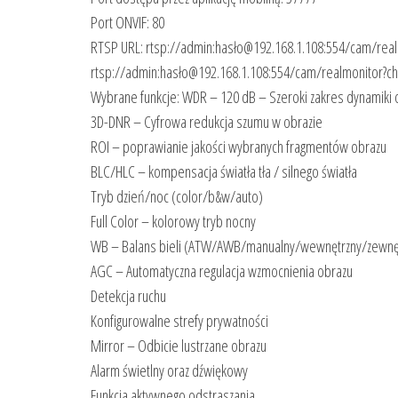
Port ONVIF: 80
RTSP URL: rtsp://admin:hasło@192.168.1.108:554/cam/rea
rtsp://admin:hasło@192.168.1.108:554/cam/realmonitor?c
Wybrane funkcje: WDR – 120 dB – Szeroki zakres dynamiki 
3D-DNR – Cyfrowa redukcja szumu w obrazie
ROI – poprawianie jakości wybranych fragmentów obrazu
BLC/HLC – kompensacja światła tła / silnego światła
Tryb dzień/noc (color/b&w/auto)
Full Color – kolorowy tryb nocny
WB – Balans bieli (ATW/AWB/manualny/wewnętrzny/zewnę
AGC – Automatyczna regulacja wzmocnienia obrazu
Detekcja ruchu
Konfigurowalne strefy prywatności
Mirror – Odbicie lustrzane obrazu
Alarm świetlny oraz dźwiękowy
Funkcja aktywnego odstraszania