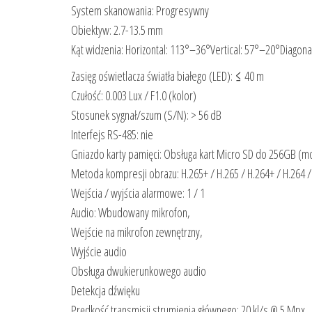
System skanowania: Progresywny
Obiektyw: 2.7-13.5 mm
Kąt widzenia: Horizontal: 113°–36°Vertical: 57°–20°Diagon
Zasięg oświetlacza światła białego (LED): ≤ 40 m
Czułość: 0.003 Lux / F1.0 (kolor)
Stosunek sygnał/szum (S/N): > 56 dB
Interfejs RS-485: nie
Gniazdo karty pamięci: Obsługa kart Micro SD do 256GB (moż
Metoda kompresji obrazu: H.265+ / H.265 / H.264+ / H.264 
Wejścia / wyjścia alarmowe: 1 / 1
Audio: Wbudowany mikrofon,
Wejście na mikrofon zewnętrzny,
Wyjście audio
Obsługa dwukierunkowego audio
Detekcja dźwięku
Prędkość transmisji strumienia głównego: 20 kl/s @ 5 Mpx