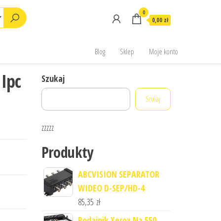
0
0,00 zł
Blog
Sklep
Moje konto
 Ipc
Szukaj
Szukaj
zzzzz
Produkty
ABCVISION SEPARATOR
WIDEO D-SEP/HD-4
85,35
zł
Podajnik Xerox Na 550