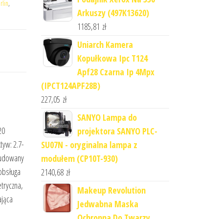
rlin
,
Arkuszy (497K13620)
1185,81
zł
Uniarch Kamera
Kopułkowa Ipc T124
Apf28 Czarna Ip 4Mpx
(IPCT124APF28B)
227,05
zł
SANYO Lampa do
20
projektora SANYO PLC-
tyw: 2.7-
SU07N - oryginalna lampa z
budowany
modułem (CP10T-930)
obsługa
2140,68
zł
tryczna,
Makeup Revolution
ająca
Jedwabna Maska
Ochronna Do Twarzy