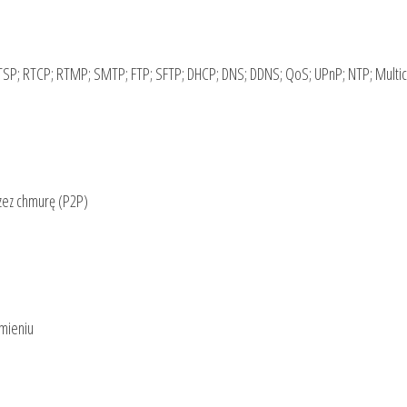
 RTSP; RTCP; RTMP; SMTP; FTP; SFTP; DHCP; DNS; DDNS; QoS; UPnP; NTP; Multic
zez chmurę (P2P)
omieniu