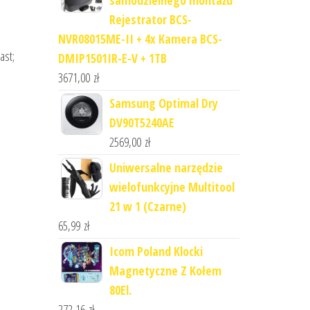
Rejestrator BCS-
NVR08015ME-II + 4x Kamera BCS-
ast;
DMIP1501IR-E-V + 1TB
3671,00
zł
Samsung Optimal Dry
DV90T5240AE
2569,00
zł
Uniwersalne narzędzie
wielofunkcyjne Multitool
21 w 1 (Czarne)
65,99
zł
Icom Poland Klocki
Magnetyczne Z Kołem
80El.
272,16
zł