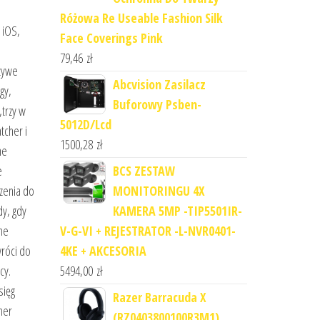
Różowa Re Useable Fashion Silk
 iOS,
Face Coverings Pink
79,46
zł
szywe
Abcvision Zasilacz
gy,
Buforowy Psben-
„trzy w
5012D/Lcd
tcher i
1500,28
zł
ne
BCS ZESTAW
e
MONITORINGU 4X
czenia do
KAMERA 5MP -TIP5501IR-
dy, gdy
V-G-VI + REJESTRATOR -L-NVR0401-
ne
4KE + AKCESORIA
wróci do
5494,00
zł
cy.
sięg
Razer Barracuda X
her
(RZ0403800100R3M1)