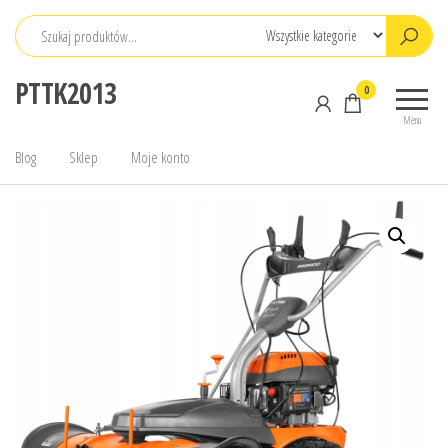
Przejdź
do
treści
PTTK2013
0
Menu
Blog
Sklep
Moje konto