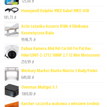
125,00
zł
Honeywell Dolphin 99EX Kabel 99EX-USB
181,73
zł
Activ Leżanka Azzurro 818A 4 Silnikowa
Kosmetyczna Biała
9598,75
zł
Dahua Kamera Ahd Hd-Cvi Hd-Tvi Pal Hac-
Hdw1200T-Z-2712 1080P 2.7 12 Mm Motozoom
259,99
zł
Merkury Market Biurko Matrix 3 Biały/Fiolet
649,00
zł
Overmax Multipic 5.1
1069,00
zł
Karcher szczotka walcowa z włosiem średnio