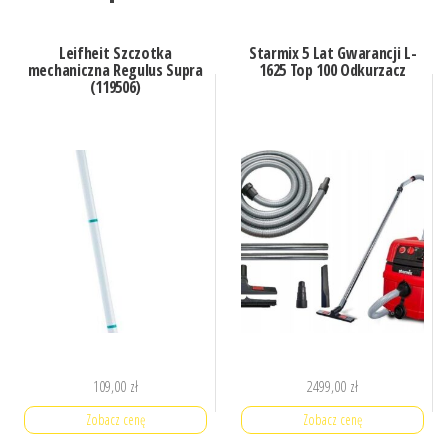
Leifheit Szczotka
Starmix 5 Lat Gwarancji L-
mechaniczna Regulus Supra
1625 Top 100 Odkurzacz
(119506)
109,00
zł
2499,00
zł
Zobacz cenę
Zobacz cenę