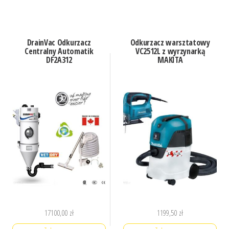
DrainVac Odkurzacz
Odkurzacz warsztatowy
Centralny Automatik
VC2512L z wyrzynarką
DF2A312
MAKITA
17100,00
zł
1199,50
zł