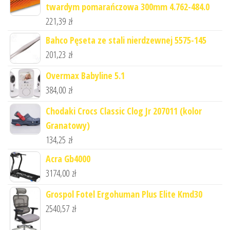
twardym pomarańczowa 300mm 4.762-484.0
221,39
zł
Bahco Pęseta ze stali nierdzewnej 5575-145
201,23
zł
Overmax Babyline 5.1
384,00
zł
Chodaki Crocs Classic Clog Jr 207011 (kolor
Granatowy)
134,25
zł
Acra Gb4000
3174,00
zł
Grospol Fotel Ergohuman Plus Elite Kmd30
2540,57
zł