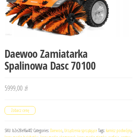
Daewoo Zamiatarka
Spalinowa Dasc 70100
5999,00
zł
Zobacz cenę
SKU:
b2e28ef6a4f2
Categories:
Daewoo
,
Urządzenia sprzątające
Tags:
karnisz podwójny
,