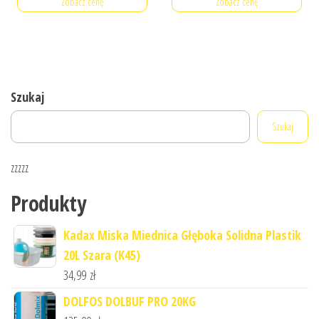
Zobacz cenę
Zobacz cenę
Szukaj
Szukaj
zzzzz
Produkty
Kadax Miska Miednica Głęboka Solidna Plastik
20L Szara (K45)
34,99
zł
DOLFOS DOLBUF PRO 20KG