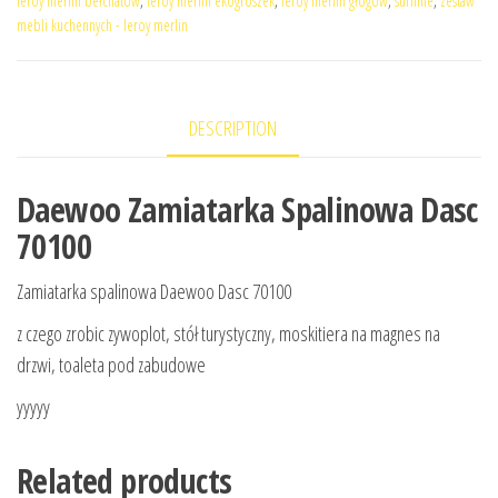
leroy merlin bełchatów
,
leroy merlin ekogroszek
,
leroy merlin głogów
,
surfinie
,
zestaw
mebli kuchennych - leroy merlin
DESCRIPTION
Daewoo Zamiatarka Spalinowa Dasc
70100
Zamiatarka spalinowa Daewoo Dasc 70100
z czego zrobic zywoplot, stół turystyczny, moskitiera na magnes na
drzwi, toaleta pod zabudowe
yyyyy
Related products