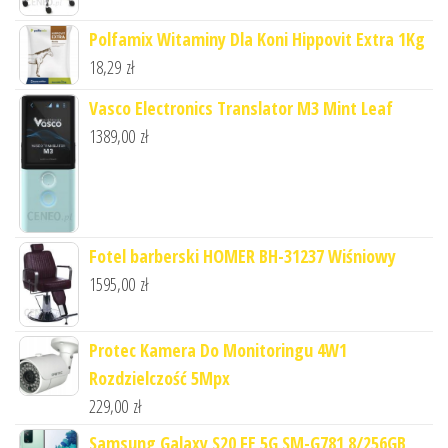
Polfamix Witaminy Dla Koni Hippovit Extra 1Kg
18,29
zł
Vasco Electronics Translator M3 Mint Leaf
1389,00
zł
Fotel barberski HOMER BH-31237 Wiśniowy
1595,00
zł
Protec Kamera Do Monitoringu 4W1
Rozdzielczość 5Mpx
229,00
zł
Samsung Galaxy S20 FE 5G SM-G781 8/256GB