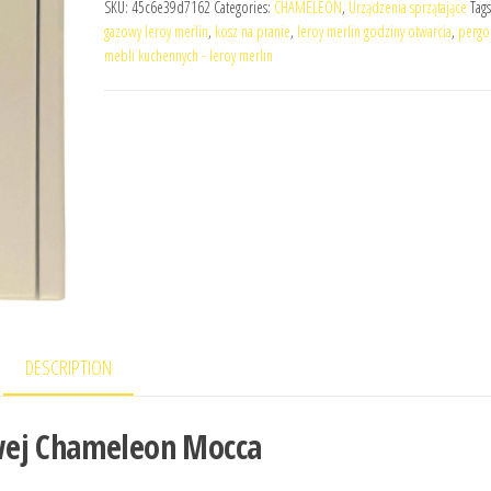
SKU:
45c6e39d7162
Categories:
CHAMELEON
,
Urządzenia sprzątające
Tag
gazowy leroy merlin
,
kosz na pranie
,
leroy merlin godziny otwarcia
,
pergo
mebli kuchennych - leroy merlin
DESCRIPTION
wej Chameleon Mocca