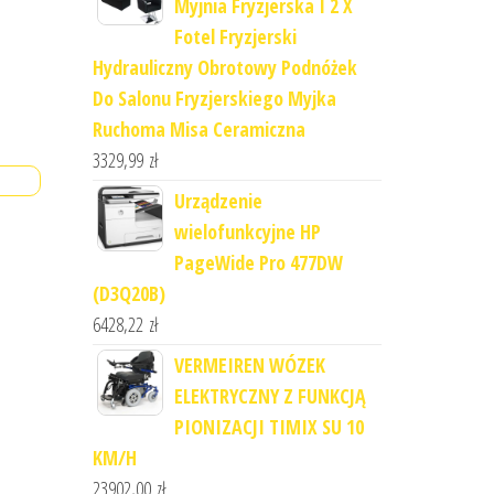
Myjnia Fryzjerska I 2 X
Fotel Fryzjerski
Hydrauliczny Obrotowy Podnóżek
Do Salonu Fryzjerskiego Myjka
Ruchoma Misa Ceramiczna
3329,99
zł
Urządzenie
wielofunkcyjne HP
PageWide Pro 477DW
(D3Q20B)
6428,22
zł
VERMEIREN WÓZEK
ELEKTRYCZNY Z FUNKCJĄ
PIONIZACJI TIMIX SU 10
KM/H
23902,00
zł