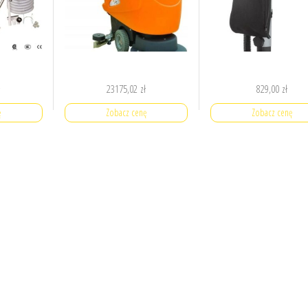
ł
23175,02
zł
829,00
zł
ę
Zobacz cenę
Zobacz cenę