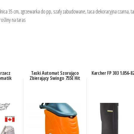
nica 35 cm, zgrzewarka do pp, szafy zabudowane, taca dekoracyjna czarna, ta
rośliny na taras
rzacz
Taski Automat Szorująco
Karcher FP 303 1.056-8
omatik
Zbierający Swingo 755E Hit