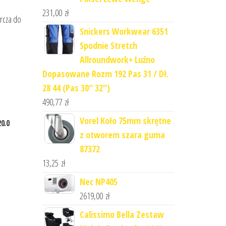
231,00
zł
rcza do
Snickers Workwear 6351
Spodnie Stretch
Allroundwork+ Luźno
Dopasowane Rozm 192 Pas 31 / Dł.
28 44 (Pas 30'' 32'')
490,77
zł
Vorel Koło 75mm skrętne
20.0
z otworem szara guma
87372
13,25
zł
Nec NP405
2619,00
zł
Calissimo Bella Zestaw