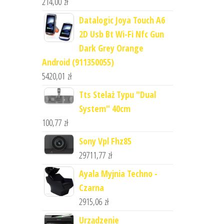
214,00
zł
Datalogic Joya Touch A6
2D Usb Bt Wi-Fi Nfc Gun
Dark Grey Orange
Android (911350055)
5420,01
zł
Tts Stelaż Typu "Dual
System" 40cm
100,77
zł
Sony Vpl Fhz85
29711,77
zł
Ayala Myjnia Techno -
Czarna
2915,06
zł
Urządzenie