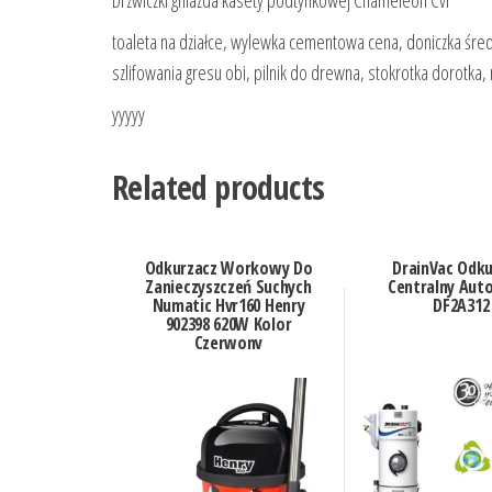
Drzwiczki gniazda kasety podtynkowej Chameleon Cvr
toaleta na działce, wylewka cementowa cena, doniczka śred
szlifowania gresu obi, pilnik do drewna, stokrotka dorotka, 
yyyyy
Related products
Odkurzacz Workowy Do
DrainVac Odku
Zanieczyszczeń Suchych
Centralny Aut
Numatic Hvr160 Henry
DF2A312
902398 620W Kolor
Czerwony