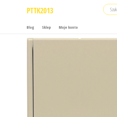
Przejdź
PTTK2013
do
treści
Blog
Sklep
Moje konto