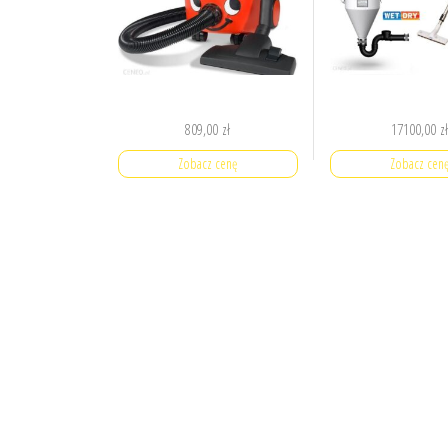
809,00
zł
17100,00
z
Zobacz cenę
Zobacz cen