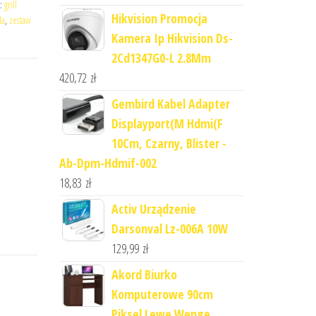
s:
grill
Hikvision Promocja
la
,
zestaw
Kamera Ip Hikvision Ds-
2Cd1347G0-L 2.8Mm
420,72
zł
Gembird Kabel Adapter
Displayport(M Hdmi(F
10Cm, Czarny, Blister -
Ab-Dpm-Hdmif-002
18,83
zł
Activ Urządzenie
Darsonval Lz-006A 10W
129,99
zł
Akord Biurko
Komputerowe 90cm
Piksel Lewe Wenge