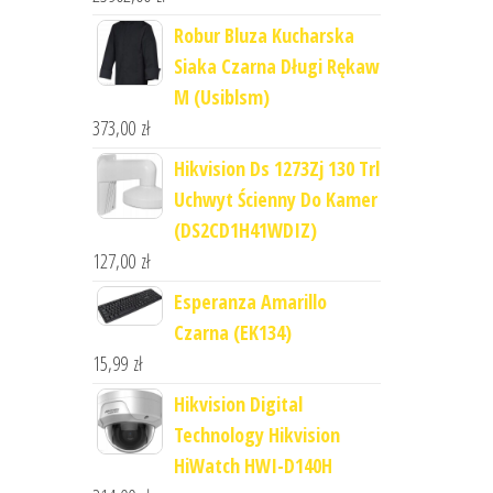
Robur Bluza Kucharska
Siaka Czarna Długi Rękaw
M (Usiblsm)
373,00
zł
Hikvision Ds 1273Zj 130 Trl
Uchwyt Ścienny Do Kamer
(DS2CD1H41WDIZ)
127,00
zł
Esperanza Amarillo
Czarna (EK134)
15,99
zł
Hikvision Digital
Technology Hikvision
HiWatch HWI-D140H