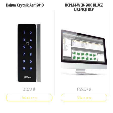
Dahua Czytnik Asr1201D
RCPM4-WEB-2000 KLUCZ
LICENCJI RCP
212,43
zł
17850,37
zł
Zobacz cenę
Zobacz cenę