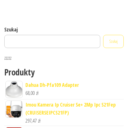
Szukaj
Szukaj
zzzzz
Produkty
Dahua Dh-Pfa109 Adapter
68,00
zł
Imou Kamera Ip Cruiser Se+ 2Mp Ipc S21Fep
(CRUISERSEIPCS21FP)
297,47
zł