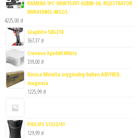
KAMERA IPC-HDW1530T-0280B-S6, REJESTRATOR
NVR4104HS-4KS2/L
4225,00
zł
Graphite 58G218
367,37
zł
Crenova Xpe660 White
339,00
zł
Konica Minolta oryginalny bęben A85Y0ED,
magenta
1225,99
zł
PHILIPS S1332/41
129,99
zł