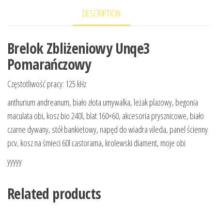
DESCRIPTION
Brelok Zbliżeniowy Unqe3
Pomarańczowy
Częstotliwość pracy: 125 kHz
anthurium andreanum, biało złota umywalka, leżak plazowy, begonia
maculata obi, kosz bio 240l, blat 160×60, akcesoria prysznicowe, biało
czarne dywany, stół bankietowy, napęd do wiadra vileda, panel ścienny
pcv, kosz na śmieci 60l castorama, krolewski diament, moje obi
yyyyy
Related products