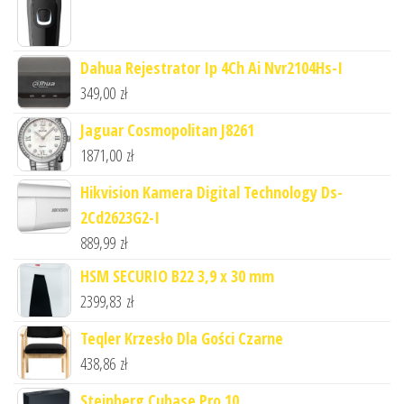
Dahua Rejestrator Ip 4Ch Ai Nvr2104Hs-I
349,00
zł
Jaguar Cosmopolitan J8261
1871,00
zł
Hikvision Kamera Digital Technology Ds-
2Cd2623G2-I
889,99
zł
HSM SECURIO B22 3,9 x 30 mm
2399,83
zł
Teqler Krzesło Dla Gości Czarne
438,86
zł
Steinberg Cubase Pro 10