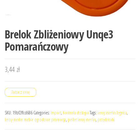
Brelok Zbliżeniowy Unqe3
Pomarańczowy
3,44
zł
Zobacz cenę
SKU:
19bf2ffcd686
Categories:
Import
,
Kontrola dostępu
Tags:
leroy merlin legnica
,
leroy merlin meble ogrodowe promocja
,
pellet leroy merlin
,
przędziorki