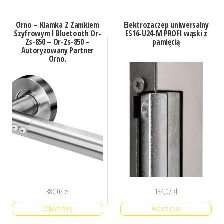
Orno – Klamka Z Zamkiem
Elektrozaczep uniwersalny
Szyfrowym I Bluetooth Or-
ES16-U24-M PROFI wąski z
Zs-850 – Or-Zs-850 –
pamięcią
Autoryzowany Partner
Orno.
380,02
zł
134,07
zł
Zobacz cenę
Zobacz cenę