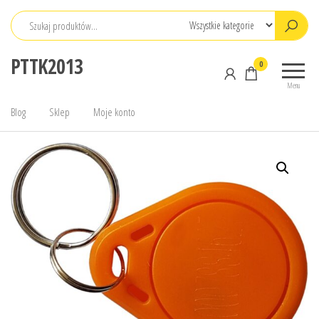
Przejdź
do
treści
PTTK2013
0
Menu
Blog
Sklep
Moje konto