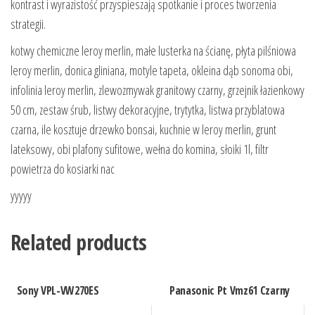
kontrast i wyrazistość przyspieszają spotkanie i proces tworzenia
strategii.
kotwy chemiczne leroy merlin, małe lusterka na ścianę, płyta pilśniowa
leroy merlin, donica gliniana, motyle tapeta, okleina dąb sonoma obi,
infolinia leroy merlin, zlewozmywak granitowy czarny, grzejnik łazienkowy
50 cm, zestaw śrub, listwy dekoracyjne, trytytka, listwa przyblatowa
czarna, ile kosztuje drzewko bonsai, kuchnie w leroy merlin, grunt
lateksowy, obi plafony sufitowe, wełna do komina, słoiki 1l, filtr
powietrza do kosiarki nac
yyyyy
Related products
Sony VPL-VW270ES
Panasonic Pt Vmz61 Czarny