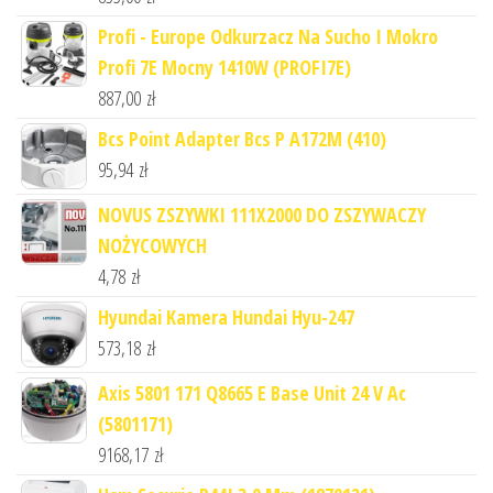
Profi - Europe Odkurzacz Na Sucho I Mokro
Profi 7E Mocny 1410W (PROFI7E)
887,00
zł
Bcs Point Adapter Bcs P A172M (410)
95,94
zł
NOVUS ZSZYWKI 111X2000 DO ZSZYWACZY
NOŻYCOWYCH
4,78
zł
Hyundai Kamera Hundai Hyu-247
573,18
zł
Axis 5801 171 Q8665 E Base Unit 24 V Ac
(5801171)
9168,17
zł