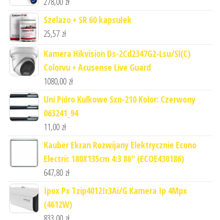
278,00
zł
Szelazo + SR 60 kapsułek
25,57
zł
Kamera Hikvision Ds-2Cd2347G2-Lsu/Sl(C)
Colorvu + Acusense Live Guard
1080,00
zł
Uni Pióro Kulkowe Sxn-210 Kolor: Czerwony
063241_94
11,00
zł
Kauber Ekran Rozwijany Elektrycznie Econo
Electric 180X135cm 4:3 86" (ECOE430186)
647,80
zł
Ipox Px Tzip4012Ir3Ai/G Kamera Ip 4Mpx
(4612W)
833,00
zł