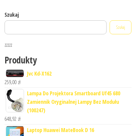
Szukaj
Szukaj
zzzzz
Produkty
Jvc Kd-X162
259,00
zł
Lampa Do Projektora Smartboard Uf45 680
Zamiennik Oryginalnej Lampy Bez Modułu
(100247)
648,92
zł
Laptop Huawei MateBook D 16