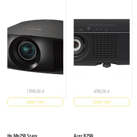
17999,00
zł
4796,50
zł
Zobacz cenę
Zobacz cenę
Hp Mp250 Szary
Acer B250i