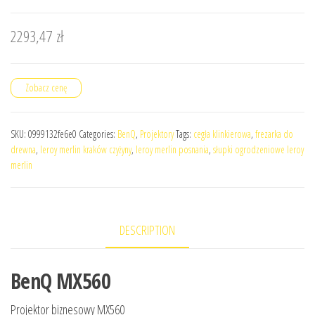
2293,47
zł
Zobacz cenę
SKU:
0999132fe6e0
Categories:
BenQ
,
Projektory
Tags:
cegła klinkierowa
,
frezarka do
drewna
,
leroy merlin kraków czyżyny
,
leroy merlin posnania
,
słupki ogrodzeniowe leroy
merlin
DESCRIPTION
BenQ MX560
Projektor biznesowy MX560