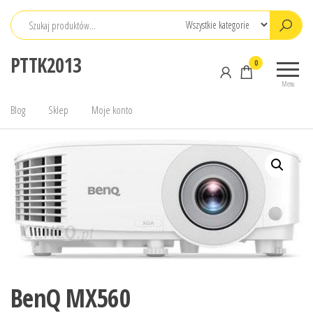
Przejdź
do
treści
PTTK2013
0
Menu
Blog
Sklep
Moje konto
BenQ MX560