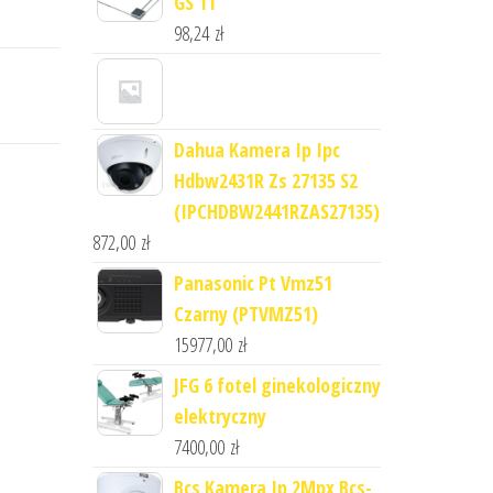
GS 11
98,24
zł
Dahua Kamera Ip Ipc
Hdbw2431R Zs 27135 S2
(IPCHDBW2441RZAS27135)
872,00
zł
Panasonic Pt Vmz51
Czarny (PTVMZ51)
15977,00
zł
JFG 6 fotel ginekologiczny
elektryczny
7400,00
zł
Bcs Kamera Ip 2Mpx Bcs-