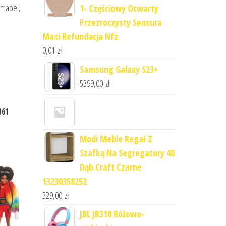
 mapei,
1- Częściowy Otwarty
Przezroczysty Sensura
Maxi Refundacja Nfz
0,01
zł
Samsung Galaxy S23+
5399,00
zł
B61
Modi Meble Regał Z
Szafką Na Segregatory 40
Dąb Craft Czarne
13230358252
329,00
zł
JBL JR310 Różowo-