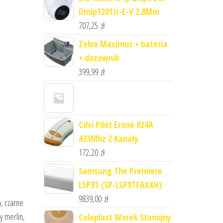
Dmip1201Ir-E-V 2.8Mm
707,25
zł
Zelvo Maximus + bateria
+ dozownik
399,99
zł
Cdvi Pilot Erone 024A
433Mhz 2 Kanały
172,20
zł
Samsung The Premiere
LSP9T (SP-LSP9TFAXXH)
9839,00
zł
a, czarne
y merlin,
Coloplast Worek Stomijny