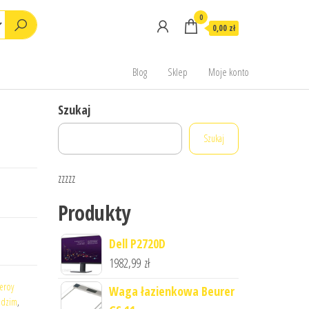
0
0,00 zł
Blog
Sklep
Moje konto
Szukaj
Szukaj
zzzzz
Produkty
Dell P2720D
1982,99
zł
leroy
Waga łazienkowa Beurer
adzim
,