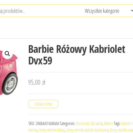
Barbie Różowy Kabriolet
Dvx59
95,00
zł
Zobacz cenę
SKU:
266bb61dd6dd
Categories:
Akcesoria dla lalek
,
Barbie
Tags:
lamele 
merlin
,
leroy merlin kalisz
,
leroy merlin meble kuchenne
,
leroy merlin sw