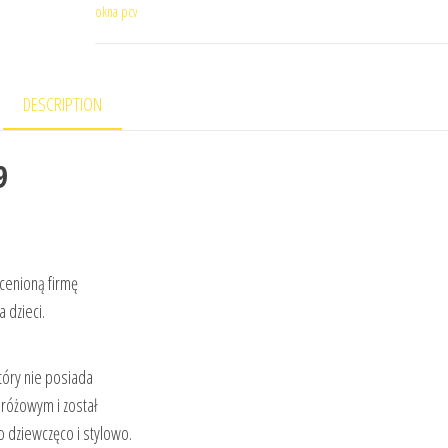
okna pcv
DESCRIPTION
9
 cenioną firmę
 dzieci.
tóry nie posiada
 różowym i został
 dziewczęco i stylowo.