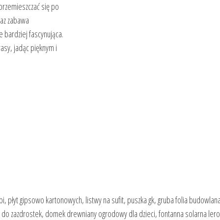
przemieszczać się po
eraz zabawa
e bardziej fascynująca.
asy, jadąc pięknym i
, płyt gipsowo kartonowych, listwy na sufit, puszka gk, gruba folia budowlan
sze do zazdrostek, domek drewniany ogrodowy dla dzieci, fontanna solarna lero