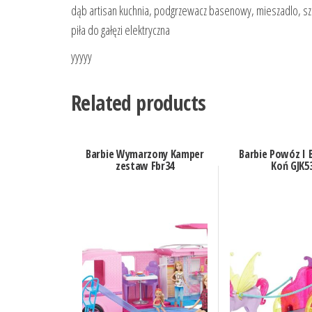
dąb artisan kuchnia, podgrzewacz basenowy, mieszadlo, szaf
piła do gałęzi elektryczna
yyyyy
Related products
Barbie Wymarzony Kamper
Barbie Powóz I 
zestaw Fbr34
Koń GJK5