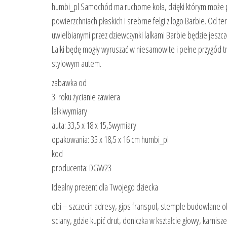
humbi_pl Samochód ma ruchome koła, dzięki którym może 
powierzchniach płaskich i srebrne felgi z logo Barbie. Od t
uwielbianymi przez dziewczynki lalkami Barbie będzie jeszcz
Lalki będę mogły wyruszać w niesamowite i pełne przygód tr
stylowym autem.
zabawka od
3. roku życianie zawiera
lalkiwymiary
auta: 33,5 x 18 x 15,5wymiary
opakowania: 35 x 18,5 x 16 cm humbi_pl
kod
producenta: DGW23
Idealny prezent dla Twojego dziecka
obi – szczecin adresy, gips franspol, stemple budowlane obi
sciany, gdzie kupić drut, doniczka w kształcie głowy, karni