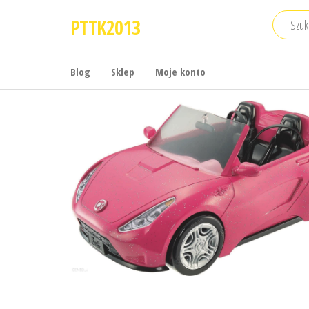
Przejdź
PTTK2013
do
treści
Blog
Sklep
Moje konto