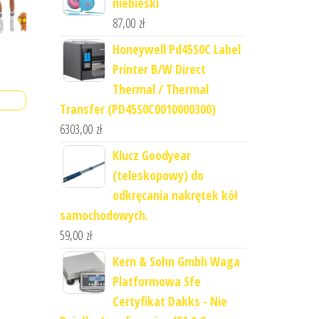
niebieski
87,00
zł
Honeywell Pd45S0C Label
Printer B/W Direct
Thermal / Thermal
Transfer (PD45S0C0010000300)
6303,00
zł
Klucz Goodyear
(teleskopowy) do
odkręcania nakrętek kół
samochodowych.
59,00
zł
Kern & Sohn Gmbh Waga
Platformowa Sfe
Certyfikat Dakks - Nie