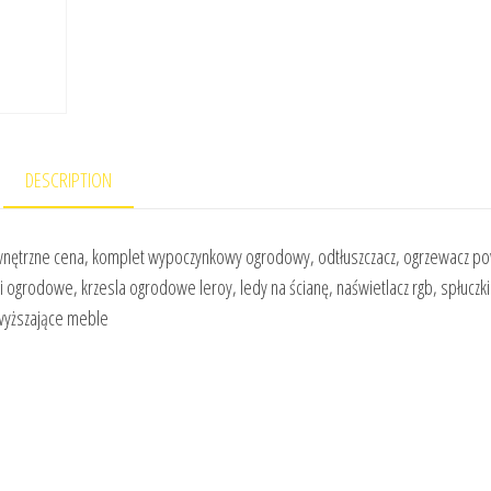
DESCRIPTION
ewnętrzne cena, komplet wypoczynkowy ogrodowy, odtłuszczacz, ogrzewacz po
ki ogrodowe, krzesla ogrodowe leroy, ledy na ścianę, naświetlacz rgb, spłuczk
wyższające meble