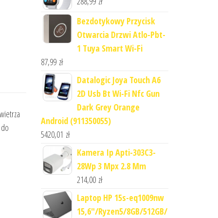
288,99
zł
Bezdotykowy Przycisk
Otwarcia Drzwi Atlo-Pbt-
1 Tuya Smart Wi-Fi
87,99
zł
Datalogic Joya Touch A6
2D Usb Bt Wi-Fi Nfc Gun
Dark Grey Orange
wietrza
Android (911350055)
i do
5420,01
zł
Kamera Ip Apti-303C3-
28Wp 3 Mpx 2.8 Mm
214,00
zł
Laptop HP 15s-eq1009nw
15,6"/Ryzen5/8GB/512GB/