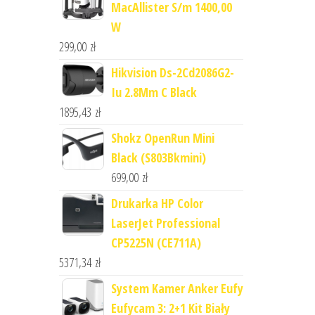
MacAllister S/m 1400,00
W
299,00
zł
Hikvision Ds-2Cd2086G2-
Iu 2.8Mm C Black
1895,43
zł
Shokz OpenRun Mini
Black (S803Bkmini)
699,00
zł
Drukarka HP Color
LaserJet Professional
CP5225N (CE711A)
5371,34
zł
System Kamer Anker Eufy
Eufycam 3: 2+1 Kit Biały