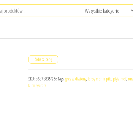
Zobacz cenę
SKU:
b6d7b835f26e
Tags:
gres szkliwiony
,
leroy merlin piła
,
płyta mdf
,
rur
klimatyzatora