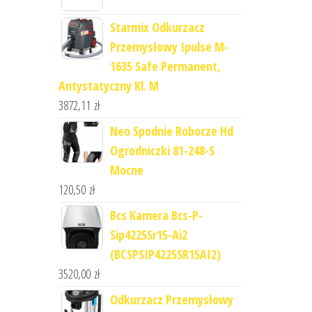
Starmix Odkurzacz
Przemysłowy Ipulse M-
1635 Safe Permanent,
Antystatyczny Kl. M
3872,11
zł
Neo Spodnie Robocze Hd
Ogrodniczki 81-248-S
Mocne
120,50
zł
Bcs Kamera Bcs-P-
Sip4225Sr15-Ai2
(BCSPSIP4225SR15AI2)
3520,00
zł
Odkurzacz Przemysłowy