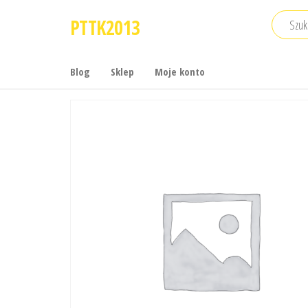
Przejdź
PTTK2013
do
treści
Blog
Sklep
Moje konto