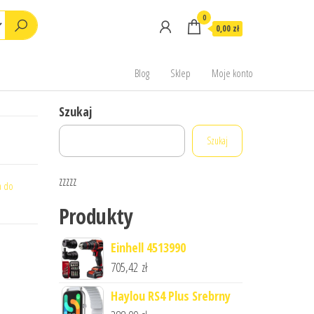
0
0,00 zł
Blog
Sklep
Moje konto
Szukaj
Szukaj
zzzzz
a do
Produkty
Einhell 4513990
705,42
zł
Haylou RS4 Plus Srebrny