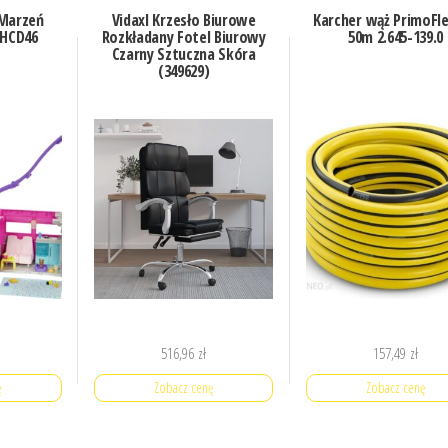
 Marzeń
Vidaxl Krzesło Biurowe
Karcher wąż PrimoFle
HCD46
Rozkładany Fotel Biurowy
50m 2.645-139.0
Czarny Sztuczna Skóra
(349629)
516,96
zł
157,49
zł
ę
Zobacz cenę
Zobacz cenę