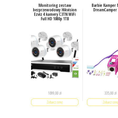
Monitoring zestaw
Barbie Kamper
bezprzewodowy Hikvision
DreamCamper 
Ezviz 4 kamery C3TN WiFi
Full HD 1080p 1TB
1099,00
zł
335,00
zł
Zobacz cenę
Zobacz cen