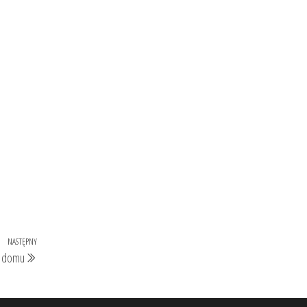
NASTĘPNY
Następny
do domu
wpis