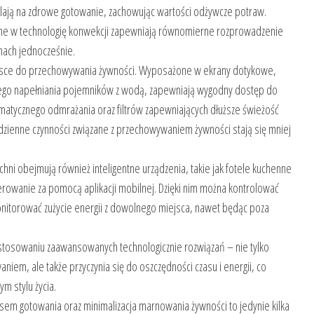
lają na zdrowe gotowanie, zachowując wartości odżywcze potraw.
e w technologię konwekcji zapewniają równomierne rozprowadzenie
omach jednocześnie.
iejsce do przechowywania żywności. Wyposażone w ekrany dotykowe,
ego napełniania pojemników z wodą, zapewniają wygodny dostęp do
tycznego odmrażania oraz filtrów zapewniających dłuższe świeżość
dzienne czynności związane z przechowywaniem żywności stają się mniej
hni obejmują również inteligentne urządzenia, takie jak fotele kuchenne
owanie za pomocą aplikacji mobilnej. Dzięki nim można kontrolować
onitorować zużycie energii z dowolnego miejsca, nawet będąc poza
tosowaniu zaawansowanych technologicznie rozwiązań – nie tylko
niem, ale także przyczynia się do oszczędności czasu i energii, co
m stylu życia.
em gotowania oraz minimalizacja marnowania żywności to jedynie kilka