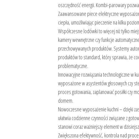
oszczędność energii. Kombi-parowary pozwa
Zaawansowane piece elektryczne wyposażon
ciepła, umożliwiając pieczenie na kilku pozi
Współczesne lodówki to więcej niż tylko m
kamery wewnętrzne czy funkcje automatyczn
przechowywanych produktów. Systemy automa
produktów to standard, który sprawia, że co
problematyczne.
Innowacyjne rozwiązania technologiczne w kuc
wyposażone w asystentów głosowych czy ster
proces gotowania, zaplanować posiłki czy m
domem.
Nowoczesne wyposażenie kuchni – dzięki zas
ułatwia codzienne czynności związane z gotowa
stanowi coraz ważniejszy element w dzisiejszy
Zwiększona efektywność, kontrola nad proces