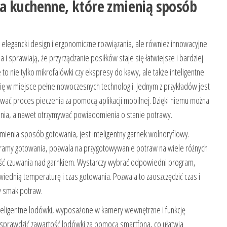
a kuchenne, które zmienią sposób
elegancki design i ergonomiczne rozwiązania, ale również innowacyjne
i sprawiają, że przyrządzanie posiłków staje się łatwiejsze i bardziej
o nie tylko mikrofalówki czy ekspresy do kawy, ale także inteligentne
nię w miejsce pełne nowoczesnych technologii. Jednym z przykładów jest
lować proces pieczenia za pomocą aplikacji mobilnej. Dzięki niemu można
enia, a nawet otrzymywać powiadomienia o stanie potrawy.
ienia sposób gotowania, jest inteligentny garnek wolnoryflowy.
ramy gotowania, pozwala na przygotowywanie potraw na wiele różnych
ość czuwania nad garnkiem. Wystarczy wybrać odpowiedni program,
iednią temperaturę i czas gotowania. Pozwala to zaoszczędzić czas i
y smak potraw.
nteligentne lodówki, wyposażone w kamery wewnętrzne i funkcję
sprawdzić zawartość lodówki za pomocą smartfona, co ułatwia