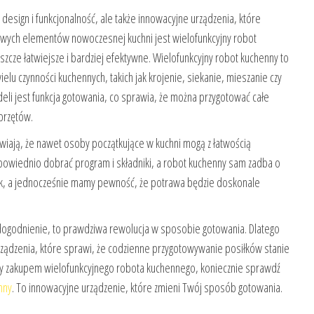
esign i funkcjonalność, ale także innowacyjne urządzenia, które
owych elementów nowoczesnej kuchni jest wielofunkcyjny robot
szcze łatwiejsze i bardziej efektywne. Wielofunkcyjny robot kuchenny to
lu czynności kuchennych, takich jak krojenie, siekanie, mieszanie czy
li jest funkcja gotowania, co sprawia, że można przygotować całe
sprzętów.
iają, że nawet osoby początkujące w kuchni mogą z łatwością
owiednio dobrać program i składniki, a robot kuchenny sam zadba o
iłek, a jednocześnie mamy pewność, że potrawa będzie doskonale
udogodnienie, to prawdziwa rewolucja w sposobie gotowania. Dlatego
ządzenia, które sprawi, że codzienne przygotowywanie posiłków stanie
any zakupem wielofunkcyjnego robota kuchennego, koniecznie sprawdź
nny
. To innowacyjne urządzenie, które zmieni Twój sposób gotowania.