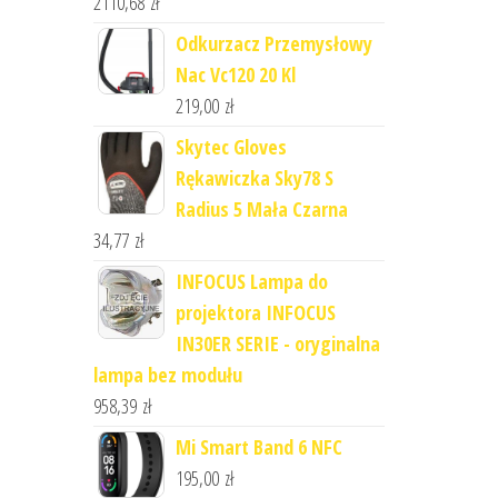
2110,68
zł
Odkurzacz Przemysłowy
Nac Vc120 20 Kl
219,00
zł
Skytec Gloves
Rękawiczka Sky78 S
Radius 5 Mała Czarna
34,77
zł
INFOCUS Lampa do
projektora INFOCUS
IN30ER SERIE - oryginalna
lampa bez modułu
958,39
zł
Mi Smart Band 6 NFC
195,00
zł