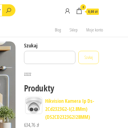
0
0,00 zł
Blog
Sklep
Moje konto
Szukaj
Szukaj
zzzzz
Produkty
Hikvision Kamera Ip Ds-
2Cd2323G2-I(2.8Mm)
(DS2CD2323G2I28MM)
634,76
zł