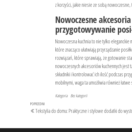
z korzyści, jakie niesie ze sobą nowoczesne,
Nowoczesne akcesoria 
przygotowywanie pos
Nowoczesna kuchnia to nie tylko eleganckie me
które znacząco ułatwiają przyrządzanie posił
rozwiązań, które sprawiają, że gotowanie staj
nowoczesnych akcesoriów kuchennych jest tzw
składniki i kontrolować ich ilość podczas prz
mobilnymi, waga ta umożliwia również łatwe 
Kategoria
Bez kategorii
Nawigacja
Poprzedni
POPRZEDNI
Tekstylia do domu: Praktyczne i stylowe dodatki do wyst
wpisu
wpis