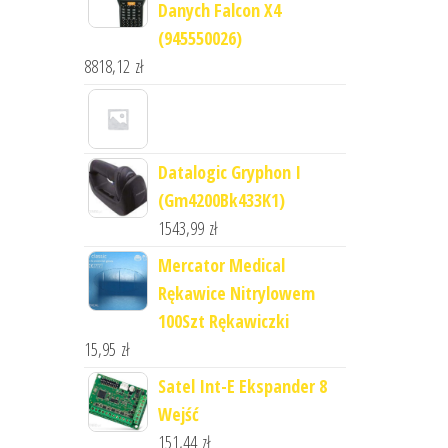
Danych Falcon X4
(945550026)
8818,12
zł
Datalogic Gryphon I
(Gm4200Bk433K1)
1543,99
zł
Mercator Medical
Rękawice Nitrylowem
100Szt Rękawiczki
15,95
zł
Satel Int-E Ekspander 8
Wejść
151,44
zł