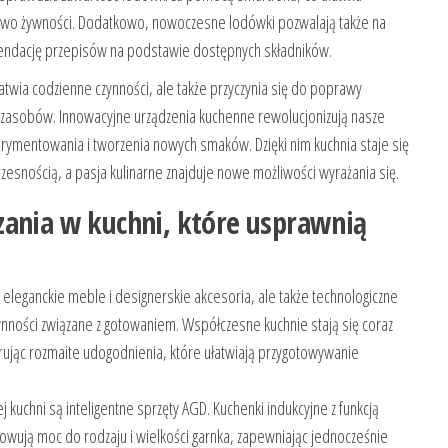
wo żywności. Dodatkowo, nowoczesne lodówki pozwalają także na
mendację przepisów na podstawie dostępnych składników.
twia codzienne czynności, ale także przyczynia się do poprawy
 zasobów. Innowacyjne urządzenia kuchenne rewolucjonizują nasze
rymentowania i tworzenia nowych smaków. Dzięki nim kuchnia staje się
zesnością, a pasja kulinarne znajduje nowe możliwości wyrażania się.
zania w kuchni, które usprawnią
eleganckie meble i designerskie akcesoria, ale także technologiczne
ynności związane z gotowaniem. Współczesne kuchnie stają się coraz
rując rozmaite udogodnienia, które ułatwiają przygotowywanie
uchni są inteligentne sprzęty AGD. Kuchenki indukcyjne z funkcją
wują moc do rodzaju i wielkości garnka, zapewniając jednocześnie