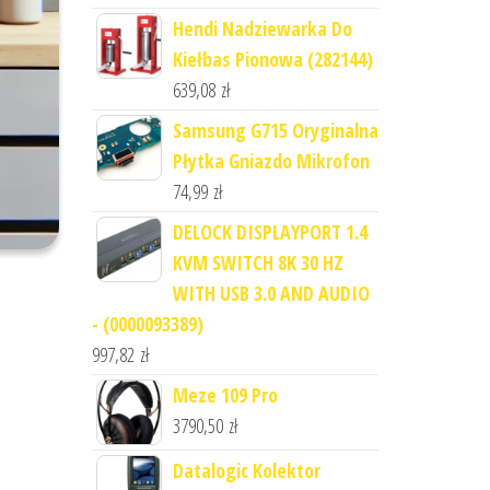
Hendi Nadziewarka Do
Kiełbas Pionowa (282144)
639,08
zł
Samsung G715 Oryginalna
Płytka Gniazdo Mikrofon
74,99
zł
DELOCK DISPLAYPORT 1.4
KVM SWITCH 8K 30 HZ
WITH USB 3.0 AND AUDIO
- (0000093389)
997,82
zł
Meze 109 Pro
3790,50
zł
Datalogic Kolektor